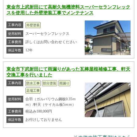
東金市上武射田にて高耐久無機塗料スーパーセランフレック
スを使用した外壁塗装工事でメンテナンス
工事内容
外壁塗装
スーパーセランフレックス
使用材料
詳しくはお問い合わせください
工事費用
12年
保証年数
東金市下武射田にて雨漏りがあった瓦棒屋根補修工事、軒天
交換工事を行いました
工事内容
防水工事
部分塗装
雨漏り
足場工事
合羽（ガルバリウム鋼板0.35ｍ
使用材料
ｍ）/軒天（ケイカル板5ｍｍ）
税込み180,000円
工事費用
お付けしておりません
保証年数