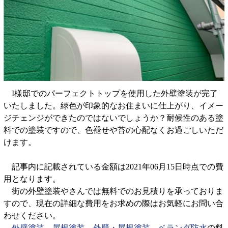
I様邸でのパーフェクトトップを使用した外壁塗装が完了
いたしました。緑色が印象的なお住まいに仕上がり、イメー
ジチェンジができたのではないでしょうか？耐候性のある塗
料での塗装ですので、色褪せや苔の心配なくお過ごしいただ
けます。
記事内に記載されている金額は2021年06月15日時点での費
用となります。
街の外壁塗装やさんでは無料でのお見積りを承っておりま
すので、現在の詳細な費用をお求めの際はお気軽にお問い合
わせください。
外壁塗装
、
屋根塗装
、
外壁・屋根塗装
、
ベランダ防水
の料