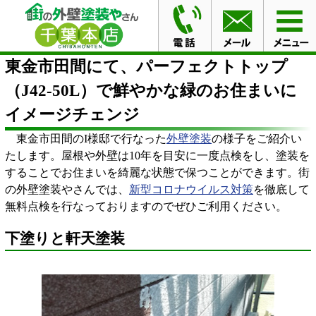
HOME
ブログ
東金市田間にて、パーフェクトトップ
（J42-50L）で鮮やかな緑のお住まいにイメージチェンジ
東金市田間にて、パーフェクトトップ
（J42-50L）で鮮やかな緑のお住まいに
イメージチェンジ
東金市田間のI様邸で行なった
外壁塗装
の様子をご紹介い
たします。屋根や外壁は10年を目安に一度点検をし、塗装を
することでお住まいを綺麗な状態で保つことができます。街
の外壁塗装やさんでは、
新型コロナウイルス対策
を徹底して
無料点検を行なっておりますのでぜひご利用ください。
下塗りと軒天塗装