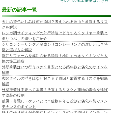
その他の施工事例はこちら
最新の記事一覧
天井の茶色いしみは何が原因？考えられる理由と放置するリス
クを解説
レンガ調サイディングの外壁塗装はどうする？クリヤー塗装と
塗りつぶしの違いをご紹介
シリコンシーリングと変成シリコンシーリングの違いとは？特
徴と選び方を解説
別荘リフォームを成功させる秘訣！検討すべきタイミングと人
気の施工箇所
外壁塗装はいつ行うべき？目安となる築年数と劣化のサインを
解説
玄関タイルの浮きはなぜ起こる？原因と放置するリスクを徹底
解説
外壁塗装は不要って本当？放置するリスクと建物の寿命を延ば
す塗装の役割
破風・鼻隠し・ケラバとは？建物を守る役割と劣化を防ぐメン
テナンスのポイント
軒天の張り替えが必要なサインとは？劣化の原因とメンテナン