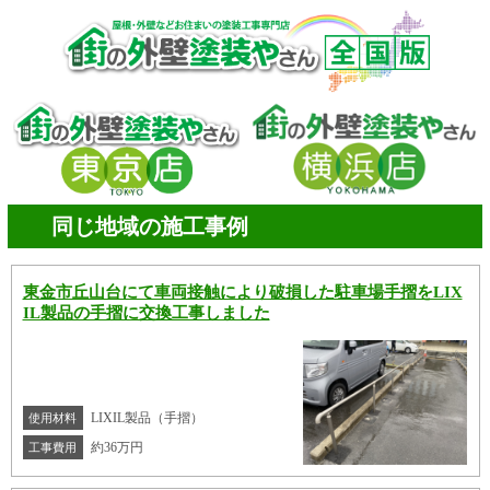
同じ地域の施工事例
東金市丘山台にて車両接触により破損した駐車場手摺をLIX
IL製品の手摺に交換工事しました
LIXIL製品（手摺）
使用材料
約36万円
工事費用