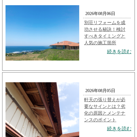
2026年08月06日
別荘リフォームを成
功させる秘訣！検討
すべきタイミングと
人気の施工箇所
続きを読む
2026年08月05日
軒天の張り替えが必
要なサインとは？劣
化の原因とメンテナ
ンスのポイント
続きを読む