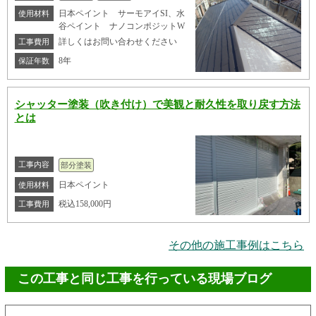
日本ペイント サーモアイSI、水
使用材料
谷ペイント ナノコンポジットW
詳しくはお問い合わせください
工事費用
8年
保証年数
シャッター塗装（吹き付け）で美観と耐久性を取り戻す方法
とは
工事内容
部分塗装
日本ペイント
使用材料
税込158,000円
工事費用
その他の施工事例はこちら
この工事と同じ工事を行っている現場ブログ