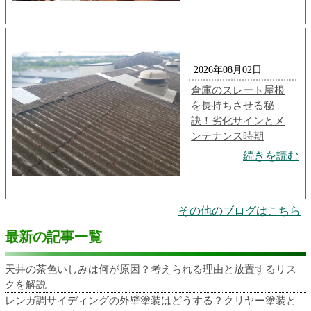
2026年08月02日
倉庫のスレート屋根
を長持ちさせる秘
訣！劣化サインとメ
ンテナンス時期
続きを読む
その他のブログはこちら
最新の記事一覧
天井の茶色いしみは何が原因？考えられる理由と放置するリス
クを解説
レンガ調サイディングの外壁塗装はどうする？クリヤー塗装と