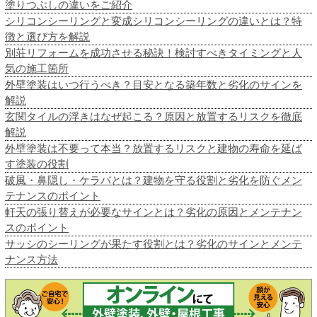
塗りつぶしの違いをご紹介
シリコンシーリングと変成シリコンシーリングの違いとは？特
徴と選び方を解説
別荘リフォームを成功させる秘訣！検討すべきタイミングと人
気の施工箇所
外壁塗装はいつ行うべき？目安となる築年数と劣化のサインを
解説
玄関タイルの浮きはなぜ起こる？原因と放置するリスクを徹底
解説
外壁塗装は不要って本当？放置するリスクと建物の寿命を延ば
す塗装の役割
破風・鼻隠し・ケラバとは？建物を守る役割と劣化を防ぐメン
テナンスのポイント
軒天の張り替えが必要なサインとは？劣化の原因とメンテナン
スのポイント
サッシのシーリングが果たす役割とは？劣化のサインとメンテ
ナンス方法