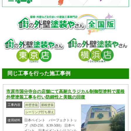
同じ工事を行った施工事例
市原市国分寺台の店舗にて高耐久ラジカル制御型塗料で屋根
外壁塗装工事を行い防錆性と美観の回復
工事内容
外壁塗装
屋根塗装
シーリング打ち替え
日本ペイント パーフェクトトッ
使用材料
プ（ND-250、K39-50H） 日本ペ
イント 日本ペイントシリコンル