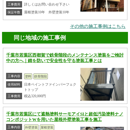
詳しくはお問い合わせ下さい
工事費用
屋根塗装10年 外壁塗装10年
保証年数
その他の施工事例はこちら
同じ地域の施工事例
千葉市若葉区西都賀で鉄骨階段のメンテナンス塗装をご検討
中の方へ｜錆を防いで安全性を守る塗装工事とは
工事内容
塗料
鉄骨階段
日本ペイントファインパーフェク
使用材料
トトップ
税込320,000円
工事費用
千葉市若葉区にて遮熱塗料サーモアイSIと超低汚染塗料ナノ
コンポジットWを用いた屋根外壁塗装工事を施工
工事内容
外壁塗装
屋根塗装