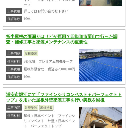
ーフ
詳しくはお問い合わせ下さい
工事費用
10年
保証年数
折半屋根の雨漏りはサビが原因？四街道市栗山で行った調
査・補修工事と塗装メンテナンスの重要性
工事内容
屋根塗装
SK化研 プレミアム無機ルーフ
使用材料
屋根外壁含む 税込み2,100,000円
工事費用
10年
保証年数
浦安市堀江にて「ファインシリコンベスト＋パーフェクトト
ップ」を用いた屋根外壁塗装工事を行い美観を回復
工事内容
外壁塗装
屋根塗装
屋根：日本ペイント ファインシ
使用材料
リコンベスト 外壁：日本ペイン
ト パーフェクトトップ