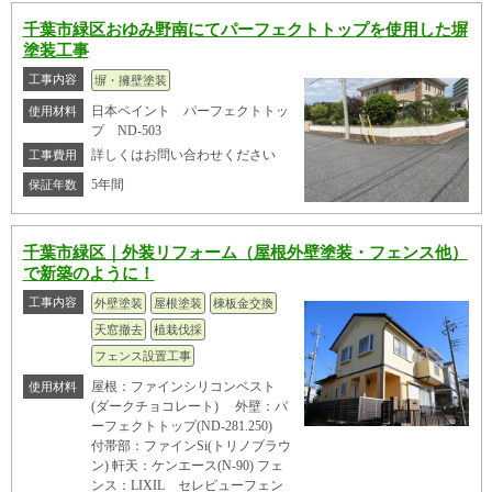
千葉市緑区おゆみ野南にてパーフェクトトップを使用した塀
塗装工事
工事内容
塀・擁壁塗装
日本ペイント パーフェクトトッ
使用材料
プ ND-503
詳しくはお問い合わせください
工事費用
5年間
保証年数
千葉市緑区｜外装リフォーム（屋根外壁塗装・フェンス他）
で新築のように！
工事内容
外壁塗装
屋根塗装
棟板金交換
天窓撤去
植栽伐採
フェンス設置工事
屋根：ファインシリコンベスト
使用材料
(ダークチョコレート) 外壁：パ
ーフェクトトップ(ND-281.250)
付帯部：ファインSi(トリノブラウ
ン) 軒天：ケンエース(N-90) フェ
ンス：LIXIL セレビューフェン