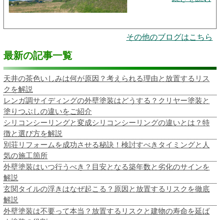
その他のブログはこちら
最新の記事一覧
天井の茶色いしみは何が原因？考えられる理由と放置するリス
クを解説
レンガ調サイディングの外壁塗装はどうする？クリヤー塗装と
塗りつぶしの違いをご紹介
シリコンシーリングと変成シリコンシーリングの違いとは？特
徴と選び方を解説
別荘リフォームを成功させる秘訣！検討すべきタイミングと人
気の施工箇所
外壁塗装はいつ行うべき？目安となる築年数と劣化のサインを
解説
玄関タイルの浮きはなぜ起こる？原因と放置するリスクを徹底
解説
外壁塗装は不要って本当？放置するリスクと建物の寿命を延ば