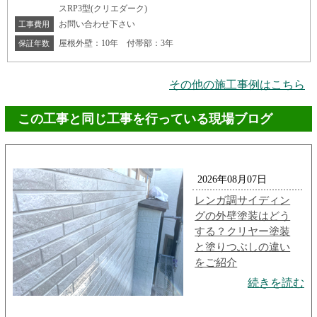
スRP3型(クリエダーク)
お問い合わせ下さい
工事費用
屋根外壁：10年 付帯部：3年
保証年数
その他の施工事例はこちら
この工事と同じ工事を行っている現場ブログ
2026年08月07日
レンガ調サイディン
グの外壁塗装はどう
する？クリヤー塗装
と塗りつぶしの違い
をご紹介
続きを読む