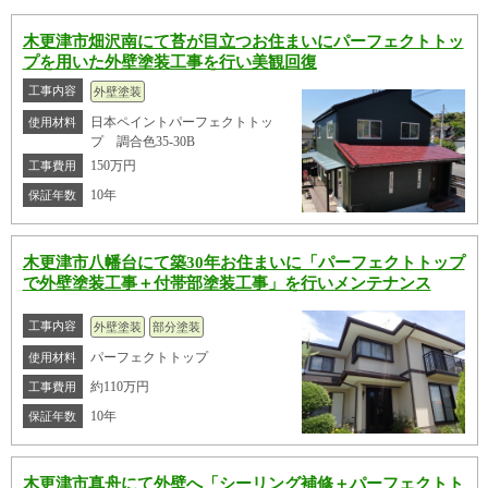
木更津市畑沢南にて苔が目立つお住まいにパーフェクトトッ
プを用いた外壁塗装工事を行い美観回復
工事内容
外壁塗装
日本ペイントパーフェクトトッ
使用材料
プ 調合色35-30B
150万円
工事費用
10年
保証年数
木更津市八幡台にて築30年お住まいに「パーフェクトトップ
で外壁塗装工事＋付帯部塗装工事」を行いメンテナンス
工事内容
外壁塗装
部分塗装
パーフェクトトップ
使用材料
約110万円
工事費用
10年
保証年数
木更津市真舟にて外壁へ「シーリング補修＋パーフェクトト