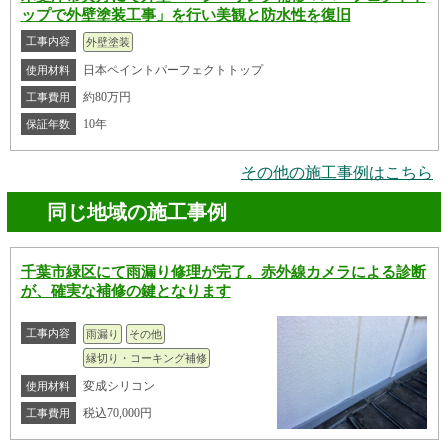
ップで外壁塗装工事」を行い美観と防水性を復旧
工事内容
外壁塗装
日本ペイントパーフェクトトップ
使用材料
約80万円
工事費用
10年
保証年数
その他の施工事例はこちら
同じ地域の施工事例
千葉市緑区にて雨漏り修理が完了。赤外線カメラによる診断
が、確実な補修の鍵となります
工事内容
雨漏り
その他
縁切り・コーキング補修
変成シリコン
使用材料
税込70,000円
工事費用