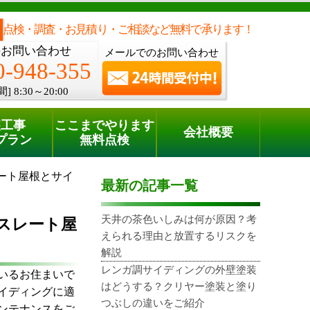
メールでのご相談
電話でのご相談
[8:30～20:00]
0120-948-355
phone
点検・調査・お見積り・ご相談など無料で承ります！
のお問い合わせ
メールでのお問い合わせ
0-948-355
間]
8:30～20:00
装工事
ここまでやります
会社概要
プラン
無料点検
ート屋根とサイ
最新の記事一覧
天井の茶色いしみは何が原因？考
スレート屋
えられる理由と放置するリスクを
解説
レンガ調サイディングの外壁塗装
いるお住まいで
はどうする？クリヤー塗装と塗り
イディングに適
つぶしの違いをご紹介
ンテナンスをご