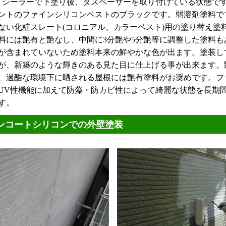
トシーラーで下塗り後、タスペーサーを取り付けている状態で
ントのファインシリコンベストのブラックです。弱溶剤塗料で
ない化粧スレート(コロニアル、カラーベスト)用の塗り替え塗料
料には艶有と艶なし、中間に3分艶や5分艶等に調整した塗料も
が含まれていないため塗料本来の鮮やかな色が出ます。塗装し
が、新築のような輝きのある見た目に仕上げる事が出来ます。
、過酷な環境下に晒される屋根には艶有塗料がお奨めです。フ
UV性機能に加えて防藻・防カビ性によって綺麗な状態を長期
す。
ンコートシリコンでの外壁塗装