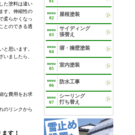
01
した塗料は違い
ます。伸縮性の
menu
屋根塗装
02
で柔らかくなっ
ことのできる透
サイディング
menu
張替え
03
menu
塀・擁壁塗装
いと思います。
04
ざいましたら、
menu
室内塗装
05
menu
防水工事
06
細な費用をお求
シーリング
menu
打ち替え
07
れのリンクから
ります！