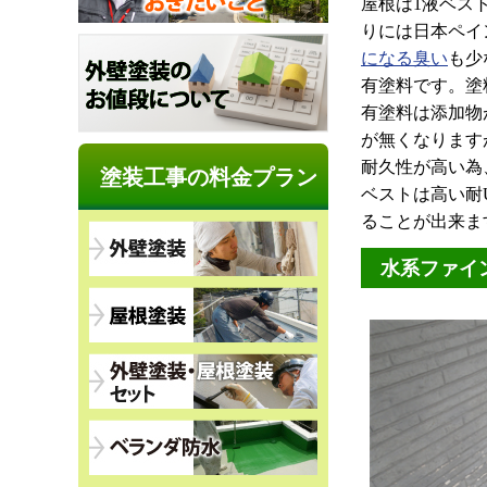
屋根は1液ベス
りには日本ペイ
になる臭い
も少
有塗料です。塗
有塗料は添加物
が無くなります
耐久性が高い為
塗装工事の料金プラン
ベストは高い耐
ることが出来ま
水系ファイ