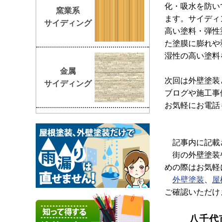
化・吸水を防い
窯業系
ます。サイディ
サイディング
高い塗料・弾性
た塗膜に膨れや
湿性の高い塗料
金属
次回は外壁塗装
サイディング
ブログや施工事
お気軽にお電話
記事内に記載さ
街の外壁塗装や
めの際はお気軽
外壁塗装
、
屋
ご確認いただけ
八千代