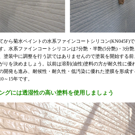
てから菊水ペイントの水系ファインコートシリコン(KN045F)
す。水系ファインコートシリコンは7分艶・半艶(5分艶)・3分
、塗装中に調整を行う訳ではありませんので塗装を開始する前
がりを決めましょう。以前は溶剤(油性)塗料の方が耐久性に優
の開発も進み、耐候性・耐久性・低汚染に優れた塗膜を形成す
0～15年です。
ングには透湿性の高い塗料を使用しましょう