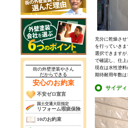
充分に乾燥させ
を行っていきま
選択できますが
で確認し、仕上
現在は水性塗料
街の外壁塗装やさん
だからできる
期待耐用年数は1
安心のお約束
サイディ
不安ゼロ宣言
国土交通大臣指定
リフォーム瑕疵保険
10のお約束