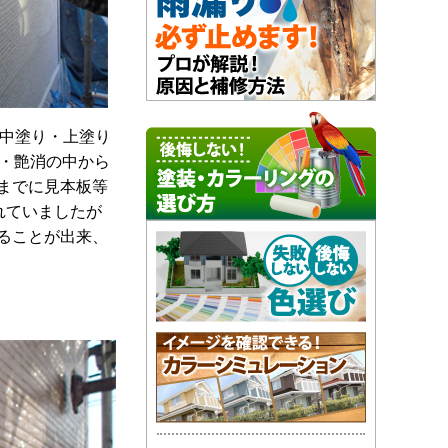
で中塗り・上塗り
艶・艶消の中から
までに見本板等
れていましたが
ることが出来、