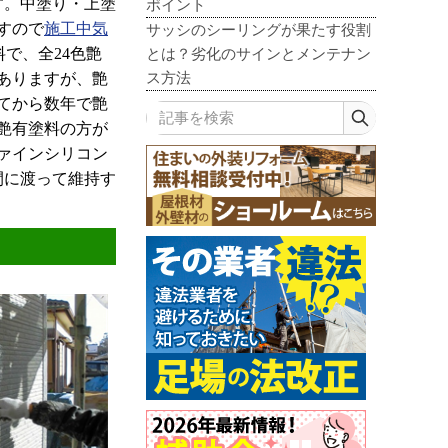
す。中塗り・上塗
ポイント
すので
施工中気
サッシのシーリングが果たす役割
で、全24色艶
とは？劣化のサインとメンテナン
ス方法
ありますが、艶
てから数年で艶
記事を検索
艶有塗料の方が
ァインシリコン
間に渡って維持す