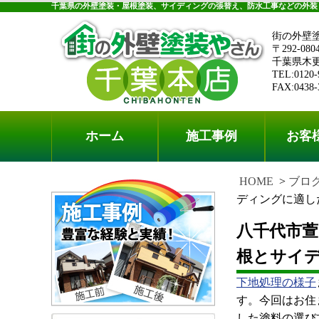
千葉県の外壁塗装・屋根塗装、サイディングの張替え、防水工事などの外装
街の外壁
〒292-080
千葉県木更津
TEL:0120-
FAX:0438-
ホーム
施工事例
お客
HOME
ブロ
ディングに適し
八千代市
根とサイ
下地処理の様子
す。今回はお住
した塗料の選び