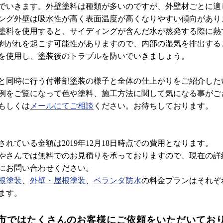
でいきます。外壁塗料は種類が多いのですが、外壁材ごとに適
ング外壁は吸水性が高く表面温度が高くなりやすい傾向があり
塗料を使用すると、サイディングが含んだ水が蒸発する際に熱
剥がれを起こす可能性がありますので、内部の湿気を排出する
を使用し、塗装後のトラブルを防いでいきましょう。
と同時に行う付帯部塗装の様子と全体の仕上がりをご紹介した
例をご覧になって色や塗料、施工方法に関して気になる事がご
もしくは
メールにてご相談
ください。お待ちしております。
れている金額は2019年12月18日時点での費用となります。
さんでは無料でのお見積りを承っておりますので、現在の詳
にお問い合わせください。
根塗装
、
外壁・屋根塗装
、
ベランダ防水
の料金プランはそれぞ
ます。
市では
たくさんのお客様に
ご依頼をいただいてお