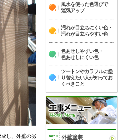
風水を使った色選びで
運気アップ
汚れが目立ちにくい色・
汚れが目立ちやすい色
色あせしやすい色・
色あせしにくい色
ツートンやカラフルに塗
り替えたい人が知ってお
くべきこと
形成し、外壁の劣
menu
外壁塗装