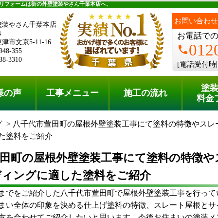
料金プラン
無料点検
リフォームは街の外壁塗装やさん千葉本店へ。
お問い合わせ
塗装やさん千葉本店
4
お電話で
市文京5-11-16
012
phone
948-355
38-3310
[電話受付時
塗
様の声
工事メニュー
施工の流れ
料金
グ
八千代市萱田町の屋根外壁塗装工事にて塗料の特徴やスレ
た塗料をご紹介
萱田町の屋根外壁塗装工事にて塗料の特徴や
ディングに適した塗料をご紹介
までをご紹介した八千代市萱田町で屋根外壁塗装工事を行って
まい全体の印象を決める仕上げ塗料の特徴、スレート屋根とサ
方を合わせてご紹介したいと思います。今後お住まいの塗装メ