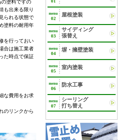
01
為の塗料ですの
錆も出来る限り
menu
屋根塗装
見られる状態で
02
め塗料の耐用年
サイディング
menu
張替え
03
修を行っておい
場合は施工業者
menu
塀・擁壁塗装
04
った時点で保証
menu
室内塗装
05
menu
防水工事
06
細な費用をお求
シーリング
menu
打ち替え
07
れのリンクから