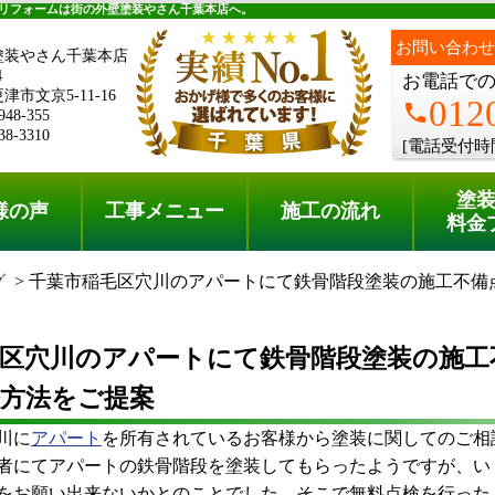
料金プラン
無料点検
リフォームは街の外壁塗装やさん千葉本店へ。
お問い合わせ
塗装やさん千葉本店
4
お電話で
市文京5-11-16
012
phone
948-355
38-3310
[電話受付時
塗
様の声
工事メニュー
施工の流れ
料金
グ
千葉市稲毛区穴川のアパートにて鉄骨階段塗装の施工不備
毛区穴川のアパートにて鉄骨階段塗装の施工
修方法をご提案
川に
アパート
を所有されているお客様から塗装に関してのご相
者にてアパートの鉄骨階段を塗装してもらったようですが、い
をお願い出来ないかとのことでした。そこで無料点検を行った