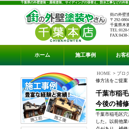
千葉県の外壁塗装・屋根塗装、サイディングの張替え、防水工事などの外装
街の外壁
〒292-080
千葉県木更津
TEL:0120-
FAX:0438-
ホーム
施工事例
お客
HOME
ブロ
修方法をご提案
千葉市稲
今後の補
千葉市稲毛区穴
した。以前他業
点があり、補修