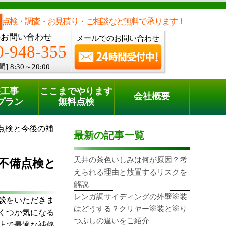
メールでのご相談
電話でのご相談
[8:30～20:00]
0120-948-355
phone
点検・調査・お見積り・ご相談など無料で承ります！
のお問い合わせ
メールでのお問い合わせ
0-948-355
間]
8:30～20:00
装工事
ここまでやります
会社概要
プラン
無料点検
点検と今後の補
最新の記事一覧
天井の茶色いしみは何が原因？考
不備点検と
えられる理由と放置するリスクを
解説
レンガ調サイディングの外壁塗装
談をいただきま
はどうする？クリヤー塗装と塗り
くつか気になる
つぶしの違いをご紹介
上で最適な補修