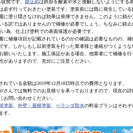
る状態です。
錆止め
は鉄部を酸素や水と接触しないようにする
は必ず行っておきたい塗装です。塗装前には既に発生している
麗に塗り隠さなければ効果は発揮できません。このように錆が
いる訳ではありませんので補修が必要でしょう。ちなみに錆止
短い為、仕上げ塗料での表面保護が必要です。
書に補修項目が記載されているのかの確認は必要なものの、補
です。しかしもし以前塗装を行った業者様と連絡がつくような
お願いいたします。施工保証がある場合、他業者にて補修を行
性がありますので、充分にご注意ください。
れている金額は2019年12月18日時点での費用となります。
さんでは無料でのお見積りを承っておりますので、現在の詳
にお問い合わせください。
根塗装
、
外壁・屋根塗装
、
ベランダ防水
の料金プランはそれぞ
ます。