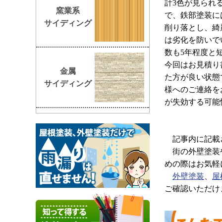
計3色が見られ
窯業系
で、鉄部塗装に
サイディング
削り落とし、綺
は劣化を防いで
数も5年程度と
今回はお見積り
金属
た方が良い状態
サイディング
様へのご連絡を
が失効する可能
記事内に記載さ
街の外壁塗装や
めの際はお気軽
外壁塗装
、
屋
ご確認いただけ