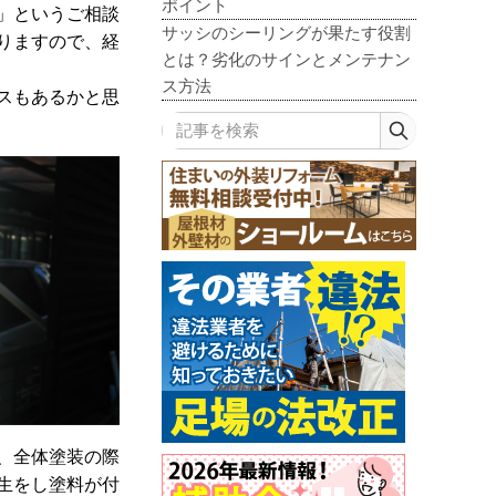
ポイント
」というご相談
サッシのシーリングが果たす役割
りますので、経
とは？劣化のサインとメンテナン
ス方法
スもあるかと思
記事を検索
、全体塗装の際
生をし塗料が付