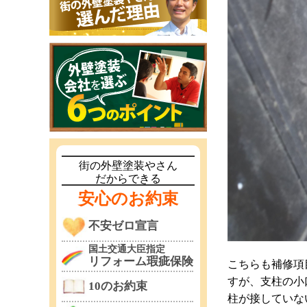
街の外壁塗装やさん
だからできる
安心のお約束
不安ゼロ宣言
国土交通大臣指定
リフォーム瑕疵保険
こちらも補修項
すが、支柱の小
10のお約束
柱が接していな