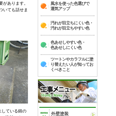
要があります。
風水を使った色選びで
運気アップ
ついても話せま
汚れが目立ちにくい色・
汚れが目立ちやすい色
色あせしやすい色・
色あせしにくい色
ツートンやカラフルに塗
り替えたい人が知ってお
くべきこと
生している錆の
menu
外壁塗装