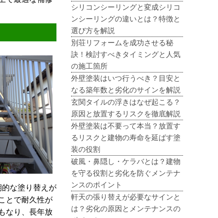
シリコンシーリングと変成シリコ
ンシーリングの違いとは？特徴と
選び方を解説
別荘リフォームを成功させる秘
訣！検討すべきタイミングと人気
の施工箇所
外壁塗装はいつ行うべき？目安と
なる築年数と劣化のサインを解説
玄関タイルの浮きはなぜ起こる？
原因と放置するリスクを徹底解説
外壁塗装は不要って本当？放置す
るリスクと建物の寿命を延ばす塗
装の役割
破風・鼻隠し・ケラバとは？建物
を守る役割と劣化を防ぐメンテナ
ンスのポイント
期的な塗り替えが
軒天の張り替えが必要なサインと
ことで耐久性が
は？劣化の原因とメンテナンスの
もなり、長年放