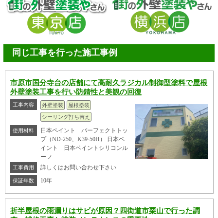
同じ工事を行った施工事例
市原市国分寺台の店舗にて高耐久ラジカル制御型塗料で屋根
外壁塗装工事を行い防錆性と美観の回復
工事内容
外壁塗装
屋根塗装
シーリング打ち替え
日本ペイント パーフェクトトッ
使用材料
プ（ND-250、K39-50H） 日本ペ
イント 日本ペイントシリコンル
ーフ
詳しくはお問い合わせ下さい
工事費用
10年
保証年数
折半屋根の雨漏りはサビが原因？四街道市栗山で行った調