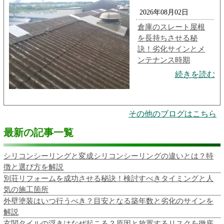
2026年08月02日
倉庫のスレート屋根
を長持ちさせる秘
訣！劣化サインとメ
ンテナンス時期
続きを読む
その他のブログはこちら
最新の記事一覧
シリコンシーリングと変成シリコンシーリングの違いとは？特
徴と選び方を解説
別荘リフォームを成功させる秘訣！検討すべきタイミングと人
気の施工箇所
外壁塗装はいつ行うべき？目安となる築年数と劣化のサインを
解説
玄関タイルの浮きはなぜ起こる？原因と放置するリスクを徹底