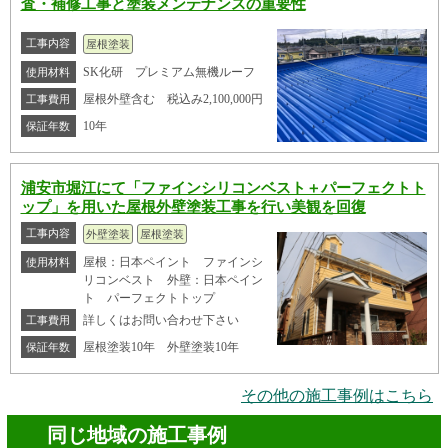
査・補修工事と塗装メンテナンスの重要性
工事内容
屋根塗装
SK化研 プレミアム無機ルーフ
使用材料
屋根外壁含む 税込み2,100,000円
工事費用
10年
保証年数
浦安市堀江にて「ファインシリコンベスト＋パーフェクトト
ップ」を用いた屋根外壁塗装工事を行い美観を回復
工事内容
外壁塗装
屋根塗装
屋根：日本ペイント ファインシ
使用材料
リコンベスト 外壁：日本ペイン
ト パーフェクトトップ
詳しくはお問い合わせ下さい
工事費用
屋根塗装10年 外壁塗装10年
保証年数
その他の施工事例はこちら
同じ地域の施工事例