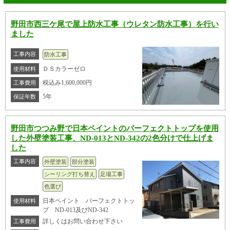
野田市西三ケ尾で屋上防水工事（ウレタン防水工事）を行い
ました
工事内容
防水工事
ＤＳカラーゼロ
使用材料
税込み1,600,000円
工事費用
5年
保証年数
野田市つつみ野で日本ペイントのパーフェクトトップを使用
した外壁塗装工事、ND-013とND-342の2色分けで仕上げま
した
工事内容
外壁塗装
部分塗装
シーリング打ち替え
足場工事
色選び
日本ペイント パーフェクトトッ
使用材料
プ ND-013及びND-342
詳しくはお問い合わせ下さい
工事費用