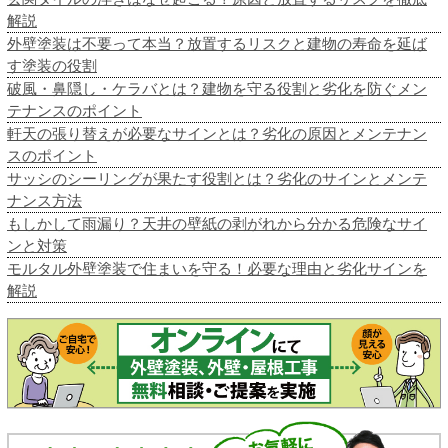
解説
外壁塗装は不要って本当？放置するリスクと建物の寿命を延ば
す塗装の役割
破風・鼻隠し・ケラバとは？建物を守る役割と劣化を防ぐメン
テナンスのポイント
軒天の張り替えが必要なサインとは？劣化の原因とメンテナン
スのポイント
サッシのシーリングが果たす役割とは？劣化のサインとメンテ
ナンス方法
もしかして雨漏り？天井の壁紙の剥がれから分かる危険なサイ
ンと対策
モルタル外壁塗装で住まいを守る！必要な理由と劣化サインを
解説