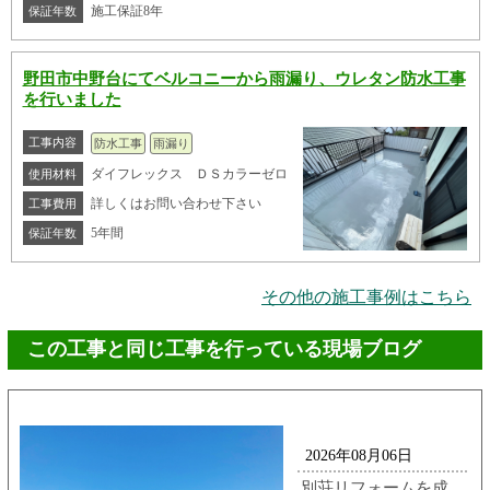
施工保証8年
保証年数
野田市中野台にてベルコニーから雨漏り、ウレタン防水工事
を行いました
工事内容
防水工事
雨漏り
ダイフレックス ＤＳカラーゼロ
使用材料
詳しくはお問い合わせ下さい
工事費用
5年間
保証年数
その他の施工事例はこちら
この工事と同じ工事を行っている現場ブログ
2026年08月06日
別荘リフォームを成