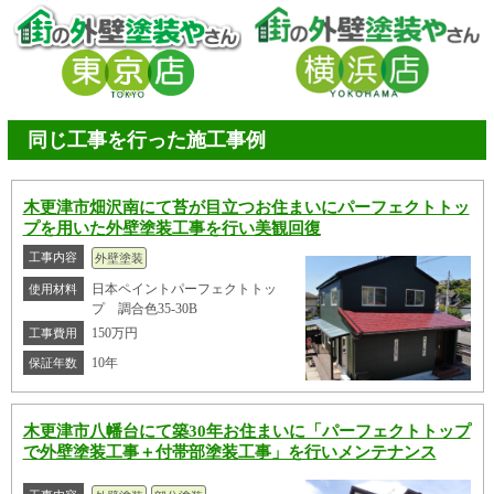
同じ工事を行った施工事例
木更津市畑沢南にて苔が目立つお住まいにパーフェクトトッ
プを用いた外壁塗装工事を行い美観回復
工事内容
外壁塗装
日本ペイントパーフェクトトッ
使用材料
プ 調合色35-30B
150万円
工事費用
10年
保証年数
木更津市八幡台にて築30年お住まいに「パーフェクトトップ
で外壁塗装工事＋付帯部塗装工事」を行いメンテナンス