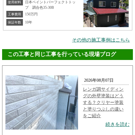
日本ペイントパーフェクトトッ
使用材料
プ 調合色35-30B
150万円
工事費用
10年
保証年数
その他の施工事例はこちら
この工事と同じ工事を行っている現場ブログ
2026年08月07日
レンガ調サイディン
グの外壁塗装はどう
する？クリヤー塗装
と塗りつぶしの違い
をご紹介
続きを読む