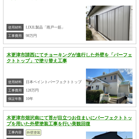
LIXIL製品「雨戸一筋」
使用材料
98万円
工事費用
木更津市請西にてチョーキングが進行した外壁を「パーフェ
クトトップ」で塗り替え工事
日本ペイントパーフェクトトップ
使用材料
128万円
工事費用
10年
保証年数
木更津市畑沢南にて苔が目立つお住まいにパーフェクトトッ
プを用いた外壁塗装工事を行い美観回復
工事内容
外壁塗装