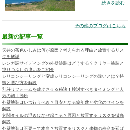
続きを読む
その他のブログはこちら
最新の記事一覧
天井の茶色いしみは何が原因？考えられる理由と放置するリス
クを解説
レンガ調サイディングの外壁塗装はどうする？クリヤー塗装と
塗りつぶしの違いをご紹介
シリコンシーリングと変成シリコンシーリングの違いとは？特
徴と選び方を解説
別荘リフォームを成功させる秘訣！検討すべきタイミングと人
気の施工箇所
外壁塗装はいつ行うべき？目安となる築年数と劣化のサインを
解説
玄関タイルの浮きはなぜ起こる？原因と放置するリスクを徹底
解説
外壁塗装は不要って本当？放置するリスクと建物の寿命を延ば