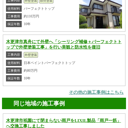
工事内容
外壁塗装
部分塗装
パーフェクトトップ
使用材料
約110万円
工事費用
10年
保証年数
木更津市真舟にて外壁へ「シーリング補修＋パーフェクトト
ップで外壁塗装工事」を行い美観と防水性を復旧
工事内容
外壁塗装
日本ペイントパーフェクトトップ
使用材料
約80万円
工事費用
10年
保証年数
その他の施工事例はこちら
同じ地域の施工事例
木更津市祇園にて閉まらない雨戸をLIXIL製品「雨戸一筋」
へ交換工事しました