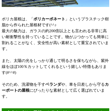
ポリカ屋根は、「
ポリカーボネート
」というプラスチック樹
脂から作られた屋根材です(^^♪
最大の魅力は、ガラスの約200倍以上とも言われる非常に高
い耐衝撃性を持っていることです。物がぶつかっても簡単に
割れることがなく、安全性が高い素材として重宝されていま
す。
また、太陽の光をしっかり通して明るさを保ちながら、紫外
線をほぼ100％カットしてくれるという嬉しい特徴もありま
す(#^^#)
そのため、洗濯物を干す
ベランダ
や、車を日差しから守る
カ
ーポートの屋根
にぴったりな素材として広く選ばれていま
す。