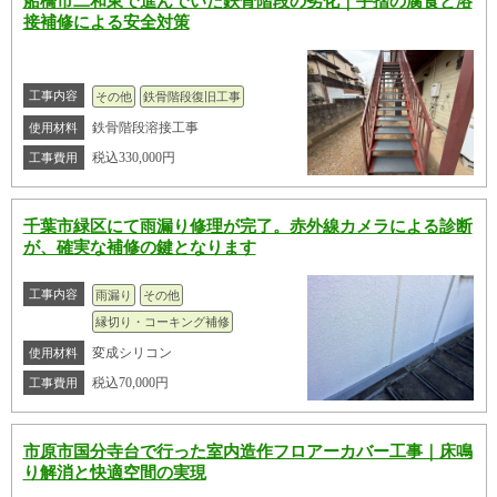
船橋市二和東で進んでいた鉄骨階段の劣化｜手摺の腐食と溶
接補修による安全対策
工事内容
その他
鉄骨階段復旧工事
鉄骨階段溶接工事
使用材料
税込330,000円
工事費用
千葉市緑区にて雨漏り修理が完了。赤外線カメラによる診断
が、確実な補修の鍵となります
工事内容
雨漏り
その他
縁切り・コーキング補修
変成シリコン
使用材料
税込70,000円
工事費用
市原市国分寺台で行った室内造作フロアーカバー工事｜床鳴
り解消と快適空間の実現