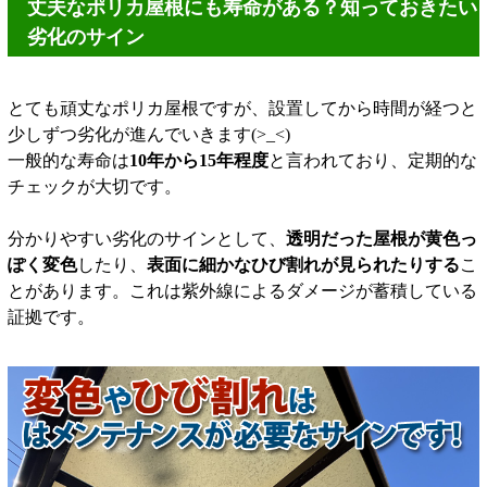
丈夫なポリカ屋根にも寿命がある？知っておきたい
劣化のサイン
とても頑丈なポリカ屋根ですが、設置してから時間が経つと
少しずつ劣化が進んでいきます(>_<)
一般的な寿命は
10年から15年程度
と言われており、定期的な
チェックが大切です。
分かりやすい劣化のサインとして、
透明だった屋根が黄色っ
ぽく変色
したり、
表面に細かなひび割れが見られたりする
こ
とがあります。これは紫外線によるダメージが蓄積している
証拠です。