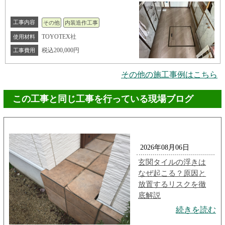
工事内容
その他
内装造作工事
TOYOTEX社
使用材料
税込200,000円
工事費用
その他の施工事例はこちら
この工事と同じ工事を行っている現場ブログ
2026年08月06日
玄関タイルの浮きは
なぜ起こる？原因と
放置するリスクを徹
底解説
続きを読む