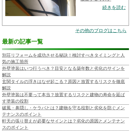
続きを読む
その他のブログはこちら
最新の記事一覧
別荘リフォームを成功させる秘訣！検討すべきタイミングと人
気の施工箇所
外壁塗装はいつ行うべき？目安となる築年数と劣化のサインを
解説
玄関タイルの浮きはなぜ起こる？原因と放置するリスクを徹底
解説
外壁塗装は不要って本当？放置するリスクと建物の寿命を延ば
す塗装の役割
破風・鼻隠し・ケラバとは？建物を守る役割と劣化を防ぐメン
テナンスのポイント
軒天の張り替えが必要なサインとは？劣化の原因とメンテナン
スのポイント