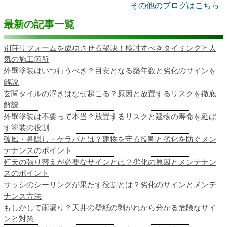
その他のブログはこちら
最新の記事一覧
別荘リフォームを成功させる秘訣！検討すべきタイミングと人
気の施工箇所
外壁塗装はいつ行うべき？目安となる築年数と劣化のサインを
解説
玄関タイルの浮きはなぜ起こる？原因と放置するリスクを徹底
解説
外壁塗装は不要って本当？放置するリスクと建物の寿命を延ば
す塗装の役割
破風・鼻隠し・ケラバとは？建物を守る役割と劣化を防ぐメン
テナンスのポイント
軒天の張り替えが必要なサインとは？劣化の原因とメンテナン
スのポイント
サッシのシーリングが果たす役割とは？劣化のサインとメンテ
ナンス方法
もしかして雨漏り？天井の壁紙の剥がれから分かる危険なサイ
ンと対策