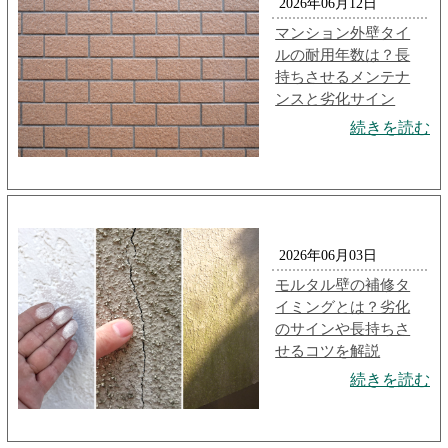
2026年06月12日
マンション外壁タイ
ルの耐用年数は？長
持ちさせるメンテナ
ンスと劣化サイン
続きを読む
2026年06月03日
モルタル壁の補修タ
イミングとは？劣化
のサインや長持ちさ
せるコツを解説
続きを読む