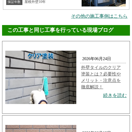
屋根外壁10年
保証年数
その他の施工事例はこちら
この工事と同じ工事を行っている現場ブログ
2026年06月24日
外壁タイルのクリア
塗装とは？必要性や
メリット・注意点を
徹底解説！
続きを読む