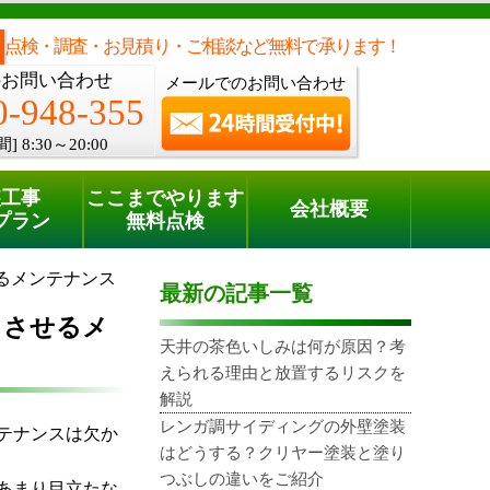
メールでのご相談
電話でのご相談
[8:30～20:00]
0120-948-355
phone
点検・調査・お見積り・ご相談など無料で承ります！
のお問い合わせ
メールでのお問い合わせ
0-948-355
間]
8:30～20:00
装工事
ここまでやります
会社概要
プラン
無料点検
るメンテナンス
最新の記事一覧
ちさせるメ
天井の茶色いしみは何が原因？考
えられる理由と放置するリスクを
解説
レンガ調サイディングの外壁塗装
テナンスは欠か
はどうする？クリヤー塗装と塗り
つぶしの違いをご紹介
あまり目立たな