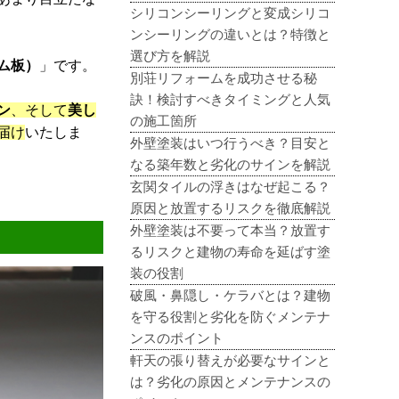
シリコンシーリングと変成シリコ
ンシーリングの違いとは？特徴と
選び方を解説
ム板）
」です。
別荘リフォームを成功させる秘
訣！検討すべきタイミングと人気
ン
、そして
美し
の施工箇所
届け
いたしま
外壁塗装はいつ行うべき？目安と
なる築年数と劣化のサインを解説
玄関タイルの浮きはなぜ起こる？
原因と放置するリスクを徹底解説
外壁塗装は不要って本当？放置す
るリスクと建物の寿命を延ばす塗
装の役割
破風・鼻隠し・ケラバとは？建物
を守る役割と劣化を防ぐメンテナ
ンスのポイント
軒天の張り替えが必要なサインと
は？劣化の原因とメンテナンスの