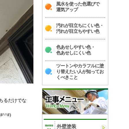
風水を使った色選びで
運気アップ
汚れが目立ちにくい色・
汚れが目立ちやすい色
色あせしやすい色・
色あせしにくい色
ツートンやカラフルに塗
り替えたい人が知ってお
くべきこと
ちるだけでな
^#)
menu
外壁塗装