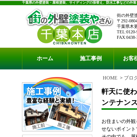
千葉県の外壁塗装・屋根塗装、サイディングの張替え、防水工事などの外装
街の外壁
〒292-080
千葉県木更津
TEL:0120-
FAX:0438-
ホーム
施工事例
お客
HOME
ブロ
軒天に使
ンテナン
お住まいの外観
せないポイント
その中でも、屋