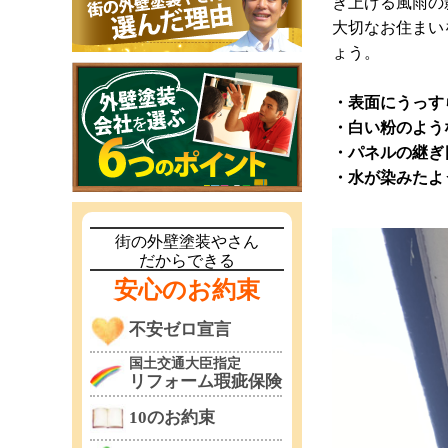
き上げる風雨の
大切なお住まい
ょう。
・表面にうっす
・白い粉のよう
・パネルの継ぎ
・水が染みたよ
街の外壁塗装やさん
だからできる
安心のお約束
不安ゼロ宣言
国土交通大臣指定
リフォーム瑕疵保険
10のお約束