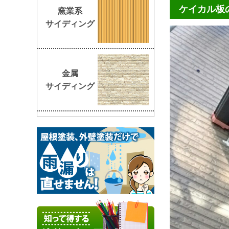
ケイカル板
窯業系
サイディング
金属
サイディング