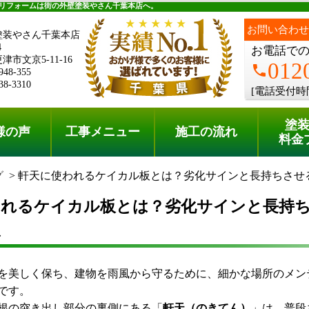
料金プラン
無料点検
リフォームは街の外壁塗装やさん千葉本店へ。
お問い合わせ
塗装やさん千葉本店
4
お電話で
市文京5-11-16
012
phone
948-355
38-3310
[電話受付時
塗
様の声
工事メニュー
施工の流れ
料金
グ
軒天に使われるケイカル板とは？劣化サインと長持ちさせ
われるケイカル板とは？劣化サインと長持
ス
を美しく保ち、建物を雨風から守るために、細かな場所のメン
です。
根の突き出し部分の裏側にある「
軒天（のきてん）
」は、普段