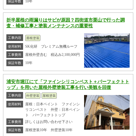
10年
保証年数
折半屋根の雨漏りはサビが原因？四街道市栗山で行った調
査・補修工事と塗装メンテナンスの重要性
工事内容
屋根塗装
SK化研 プレミアム無機ルーフ
使用材料
屋根外壁含む 税込み2,100,000円
工事費用
10年
保証年数
浦安市堀江にて「ファインシリコンベスト＋パーフェクトト
ップ」を用いた屋根外壁塗装工事を行い美観を回復
工事内容
外壁塗装
屋根塗装
屋根：日本ペイント ファインシ
使用材料
リコンベスト 外壁：日本ペイン
ト パーフェクトトップ
詳しくはお問い合わせ下さい
工事費用
屋根塗装10年 外壁塗装10年
保証年数