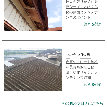
軒天の張り替えが必
要なサインとは？劣
化の原因とメンテナ
ンスのポイント
続きを読む
2026年08月02日
倉庫のスレート屋根
を長持ちさせる秘
訣！劣化サインとメ
ンテナンス時期
続きを読む
その他のブログはこちら