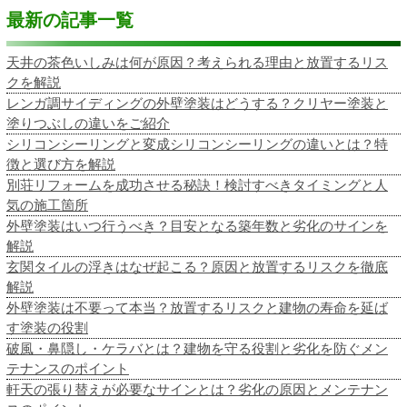
最新の記事一覧
天井の茶色いしみは何が原因？考えられる理由と放置するリス
クを解説
レンガ調サイディングの外壁塗装はどうする？クリヤー塗装と
塗りつぶしの違いをご紹介
シリコンシーリングと変成シリコンシーリングの違いとは？特
徴と選び方を解説
別荘リフォームを成功させる秘訣！検討すべきタイミングと人
気の施工箇所
外壁塗装はいつ行うべき？目安となる築年数と劣化のサインを
解説
玄関タイルの浮きはなぜ起こる？原因と放置するリスクを徹底
解説
外壁塗装は不要って本当？放置するリスクと建物の寿命を延ば
す塗装の役割
破風・鼻隠し・ケラバとは？建物を守る役割と劣化を防ぐメン
テナンスのポイント
軒天の張り替えが必要なサインとは？劣化の原因とメンテナン