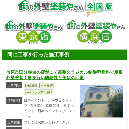
同じ工事を行った施工事例
市原市国分寺台の店舗にて高耐久ラジカル制御型塗料で屋根
外壁塗装工事を行い防錆性と美観の回復
工事内容
外壁塗装
屋根塗装
シーリング打ち替え
日本ペイント パーフェクトトッ
使用材料
プ（ND-250、K39-50H） 日本ペ
イント 日本ペイントシリコンル
ーフ
詳しくはお問い合わせ下さい
工事費用