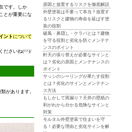
原因と放置するリスクを徹底解説
在です。しか
外壁塗装は不要って本当？放置す
ことが重要にな
るリスクと建物の寿命を延ばす塗
装の役割
破風・鼻隠し・ケラバとは？建物
イント
について
を守る役割と劣化を防ぐメンテナ
ンスのポイント
さいね(^^)/
軒天の張り替えが必要なサインと
は？劣化の原因とメンテナンスの
ポイント
サッシのシーリングが果たす役割
とは？劣化のサインとメンテナン
ス方法
種類があります。
もしかして雨漏り？天井の壁紙の
剥がれから分かる危険なサインと
対策
モルタル外壁塗装で住まいを守
る！必要な理由と劣化サインを解