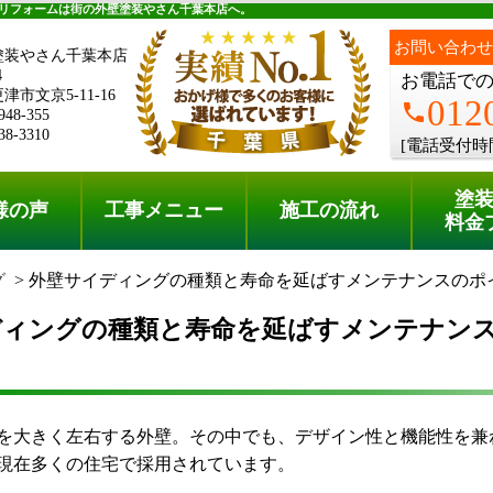
料金プラン
無料点検
リフォームは街の外壁塗装やさん千葉本店へ。
お問い合わせ
塗装やさん千葉本店
4
お電話で
市文京5-11-16
012
phone
948-355
38-3310
[電話受付時
塗
様の声
工事メニュー
施工の流れ
料金
グ
外壁サイディングの種類と寿命を延ばすメンテナンスのポ
ディングの種類と寿命を延ばすメンテナン
！
を大きく左右する外壁。その中でも、デザイン性と機能性を兼
現在多くの住宅で採用されています。