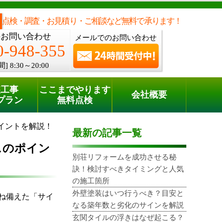
メールでのご相談
電話でのご相談
[8:30～20:00]
0120-948-355
phone
点検・調査・お見積り・ご相談など無料で承ります！
のお問い合わせ
メールでのお問い合わせ
0-948-355
間]
8:30～20:00
装工事
ここまでやります
会社概要
プラン
無料点検
イントを解説！
最新の記事一覧
スのポイン
別荘リフォームを成功させる秘
訣！検討すべきタイミングと人気
の施工箇所
外壁塗装はいつ行うべき？目安と
ね備えた「サイ
なる築年数と劣化のサインを解説
玄関タイルの浮きはなぜ起こる？