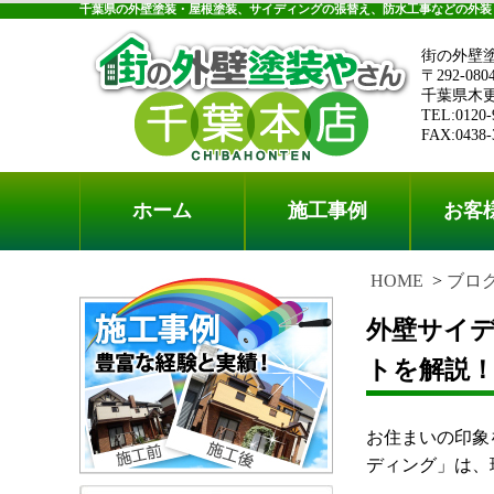
千葉県の外壁塗装・屋根塗装、サイディングの張替え、防水工事などの外装
街の外壁
〒292-080
千葉県木更津
TEL:0120-
FAX:0438-
ホーム
施工事例
お客
HOME
ブロ
外壁サイ
トを解説
お住まいの印象
ディング」は、