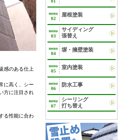
01
menu
屋根塗装
02
サイディング
menu
張替え
03
menu
塀・擁壁塗装
04
menu
室内塗装
級感のある仕上
05
menu
常に高く、シー
防水工事
06
い方に注目され
シーリング
menu
打ち替え
07
する性能に合わ