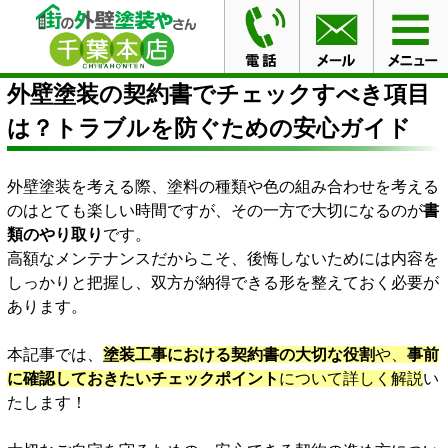
HOME
ブログ
外壁塗装の契約書でチェックすべき項目
は？トラブルを防ぐための安心ガイド
外壁塗装の契約書でチェックすべき項目
は？トラブルを防ぐための安心ガイド
外壁塗装を考える際、塗料の種類や色の組み合わせを考える
のはとても楽しい時間ですが、その一方で大切になるのが
書
類のやり取り
です。
高額なメンテナンスだからこそ、後悔しないためには内容を
しっかりと把握し、双方が納得できる形を整えておく必要が
あります。
本記事では、
塗装工事における契約書の大切な役割
や、
事前
に確認しておきたいチェックポイント
について詳しく解説
い
たします！