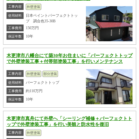
工事内容
外壁塗装
日本ペイントパーフェクトトッ
使用材料
プ 調合色35-30B
150万円
工事費用
10年
保証年数
木更津市八幡台にて築30年お住まいに「パーフェクトトップ
で外壁塗装工事＋付帯部塗装工事」を行いメンテナンス
工事内容
外壁塗装
部分塗装
パーフェクトトップ
使用材料
約110万円
工事費用
10年
保証年数
木更津市真舟にて外壁へ「シーリング補修＋パーフェクトト
ップで外壁塗装工事」を行い美観と防水性を復旧
工事内容
外壁塗装