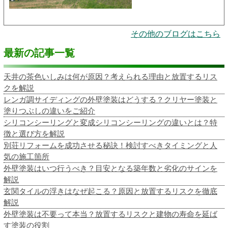
その他のブログはこちら
最新の記事一覧
天井の茶色いしみは何が原因？考えられる理由と放置するリス
クを解説
レンガ調サイディングの外壁塗装はどうする？クリヤー塗装と
塗りつぶしの違いをご紹介
シリコンシーリングと変成シリコンシーリングの違いとは？特
徴と選び方を解説
別荘リフォームを成功させる秘訣！検討すべきタイミングと人
気の施工箇所
外壁塗装はいつ行うべき？目安となる築年数と劣化のサインを
解説
玄関タイルの浮きはなぜ起こる？原因と放置するリスクを徹底
解説
外壁塗装は不要って本当？放置するリスクと建物の寿命を延ば
す塗装の役割