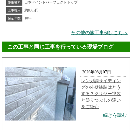
日本ペイントパーフェクトトップ
使用材料
約80万円
工事費用
10年
保証年数
その他の施工事例はこちら
この工事と同じ工事を行っている現場ブログ
2026年08月07日
レンガ調サイディン
グの外壁塗装はどう
する？クリヤー塗装
と塗りつぶしの違い
をご紹介
続きを読む