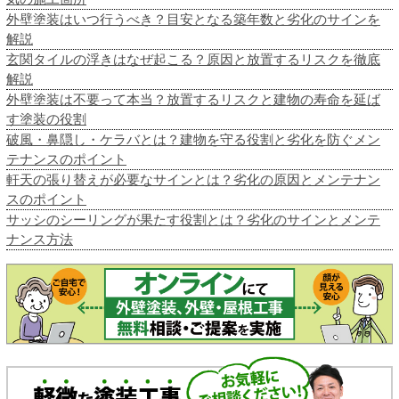
外壁塗装はいつ行うべき？目安となる築年数と劣化のサインを
解説
玄関タイルの浮きはなぜ起こる？原因と放置するリスクを徹底
解説
外壁塗装は不要って本当？放置するリスクと建物の寿命を延ば
す塗装の役割
破風・鼻隠し・ケラバとは？建物を守る役割と劣化を防ぐメン
テナンスのポイント
軒天の張り替えが必要なサインとは？劣化の原因とメンテナン
スのポイント
サッシのシーリングが果たす役割とは？劣化のサインとメンテ
ナンス方法