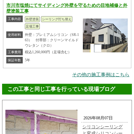
市川市塩焼にてサイディング外壁を守るための目地補修と外
壁塗装工事
工事内容
外壁塗装
シーリング打ち替え
足場工事
外壁：プレミアムシリコン（SR-1
使用材料
63） 付帯部：クリーンマイルド
ウレタン（クロ）
税込1,260,000円（足場含む）
工事費用
5年
保証年数
その他の施工事例はこちら
この工事と同じ工事を行っている現場ブログ
2026年08月07日
シリコンシーリング
と変成シリコンシー