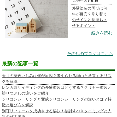
2026年07月01日
外壁塗装の周期は何
年が目安？塗り替え
のサインと長持ちさ
せるポイント
続きを読む
その他のブログはこちら
最新の記事一覧
天井の茶色いしみは何が原因？考えられる理由と放置するリス
クを解説
レンガ調サイディングの外壁塗装はどうする？クリヤー塗装と
塗りつぶしの違いをご紹介
シリコンシーリングと変成シリコンシーリングの違いとは？特
徴と選び方を解説
別荘リフォームを成功させる秘訣！検討すべきタイミングと人
気の施工箇所