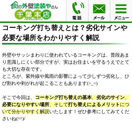
HOME
ブログ
コーキング打ち替えとは？劣化サインや
必要な場所をわかりやすく解説
コーキング打ち替えとは？劣化サインや
必要な場所をわかりやすく解説
外壁やサッシまわりに使われているコーキングは、普段あま
り意識しにくい部分ですが、実はお住まいを守るうえでとて
も大切な存在です。
ところが、紫外線や風雨の影響によって少しずつ劣化し、ひ
び割れや剥がれが起こることもあります(>_<)
そこで今回は、
コーキング打ち替えの基本
、
劣化のサイン
、
必要になりやすい場所
、そして
打ち替えによるメリット
につ
いて分かりやすく解説
いたします！ぜひ参考にしてみてくだ
さいね(^^)/