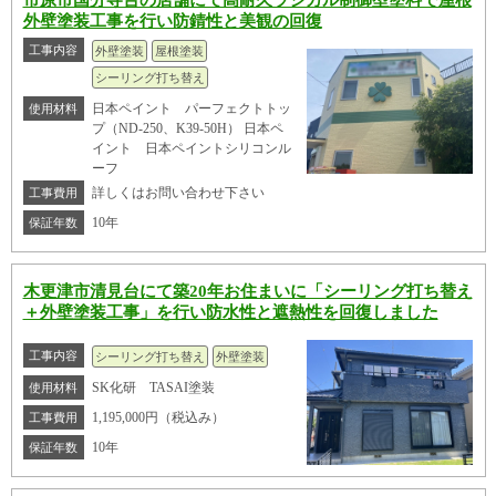
外壁塗装工事を行い防錆性と美観の回復
工事内容
外壁塗装
屋根塗装
シーリング打ち替え
日本ペイント パーフェクトトッ
使用材料
プ（ND-250、K39-50H） 日本ペ
イント 日本ペイントシリコンル
ーフ
詳しくはお問い合わせ下さい
工事費用
10年
保証年数
木更津市清見台にて築20年お住まいに「シーリング打ち替え
＋外壁塗装工事」を行い防水性と遮熱性を回復しました
工事内容
シーリング打ち替え
外壁塗装
SK化研 TASAI塗装
使用材料
1,195,000円（税込み）
工事費用
10年
保証年数