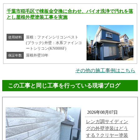
千葉市稲毛区で棟板金交換に合わせ、バイオ洗浄で汚れを落
とし屋根外壁塗装工事を実施
屋根：ファインシリコンベスト
使用材料
(ブラック) 外壁：水系ファインコ
ートシリコン(KN0006F)
屋根外壁10年
保証年数
その他の施工事例はこちら
この工事と同じ工事を行っている現場ブログ
2026年08月07日
レンガ調サイディン
グの外壁塗装はどう
する？クリヤー塗装