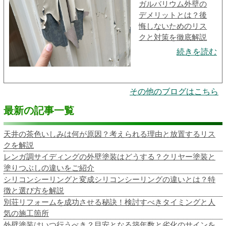
ガルバリウム外壁の
デメリットとは？後
悔しないためのリス
クと対策を徹底解説
続きを読む
その他のブログはこちら
最新の記事一覧
天井の茶色いしみは何が原因？考えられる理由と放置するリス
クを解説
レンガ調サイディングの外壁塗装はどうする？クリヤー塗装と
塗りつぶしの違いをご紹介
シリコンシーリングと変成シリコンシーリングの違いとは？特
徴と選び方を解説
別荘リフォームを成功させる秘訣！検討すべきタイミングと人
気の施工箇所
外壁塗装はいつ行うべき？目安となる築年数と劣化のサインを