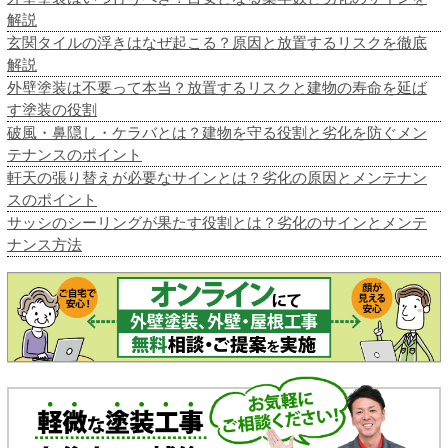
解説
玄関タイルの浮きはなぜ起こる？原因と放置するリスクを徹底
解説
外壁塗装は不要って本当？放置するリスクと建物の寿命を延ば
す塗装の役割
破風・鼻隠し・ケラバとは？建物を守る役割と劣化を防ぐメン
テナンスのポイント
軒天の張り替えが必要なサインとは？劣化の原因とメンテナン
スのポイント
サッシのシーリングが果たす役割とは？劣化のサインとメンテ
ナンス方法