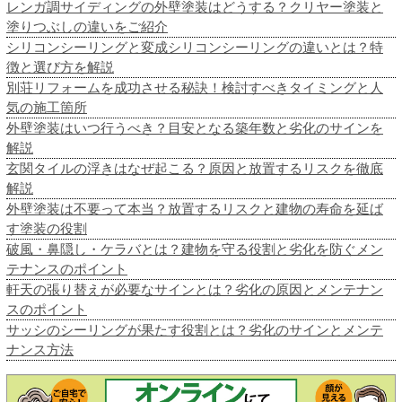
レンガ調サイディングの外壁塗装はどうする？クリヤー塗装と
塗りつぶしの違いをご紹介
シリコンシーリングと変成シリコンシーリングの違いとは？特
徴と選び方を解説
別荘リフォームを成功させる秘訣！検討すべきタイミングと人
気の施工箇所
外壁塗装はいつ行うべき？目安となる築年数と劣化のサインを
解説
玄関タイルの浮きはなぜ起こる？原因と放置するリスクを徹底
解説
外壁塗装は不要って本当？放置するリスクと建物の寿命を延ば
す塗装の役割
破風・鼻隠し・ケラバとは？建物を守る役割と劣化を防ぐメン
テナンスのポイント
軒天の張り替えが必要なサインとは？劣化の原因とメンテナン
スのポイント
サッシのシーリングが果たす役割とは？劣化のサインとメンテ
ナンス方法