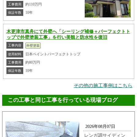
約110万円
工事費用
10年
保証年数
木更津市真舟にて外壁へ「シーリング補修＋パーフェクトト
ップで外壁塗装工事」を行い美観と防水性を復旧
工事内容
外壁塗装
日本ペイントパーフェクトトップ
使用材料
約80万円
工事費用
10年
保証年数
その他の施工事例はこちら
この工事と同じ工事を行っている現場ブログ
2026年08月07日
レンガ調サイディン