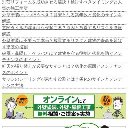
別荘リフォームを成功させる秘訣！検討すべきタイミングと人
気の施工箇所
外壁塗装はいつ行うべき？目安となる築年数と劣化のサインを
解説
玄関タイルの浮きはなぜ起こる？原因と放置するリスクを徹底
解説
外壁塗装は不要って本当？放置するリスクと建物の寿命を延ば
す塗装の役割
破風・鼻隠し・ケラバとは？建物を守る役割と劣化を防ぐメン
テナンスのポイント
軒天の張り替えが必要なサインとは？劣化の原因とメンテナン
スのポイント
サッシのシーリングが果たす役割とは？劣化のサインとメンテ
ナンス方法