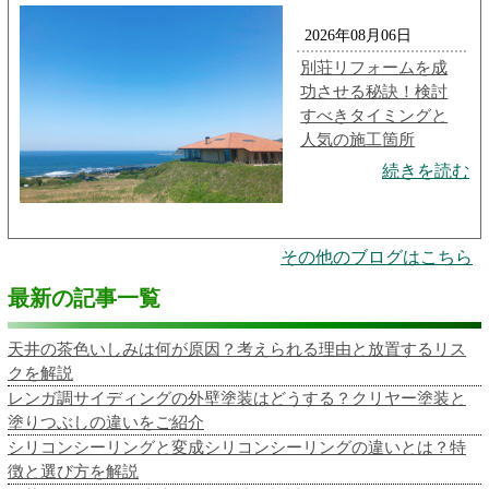
2026年08月06日
別荘リフォームを成
功させる秘訣！検討
すべきタイミングと
人気の施工箇所
続きを読む
その他のブログはこちら
最新の記事一覧
天井の茶色いしみは何が原因？考えられる理由と放置するリス
クを解説
レンガ調サイディングの外壁塗装はどうする？クリヤー塗装と
塗りつぶしの違いをご紹介
シリコンシーリングと変成シリコンシーリングの違いとは？特
徴と選び方を解説