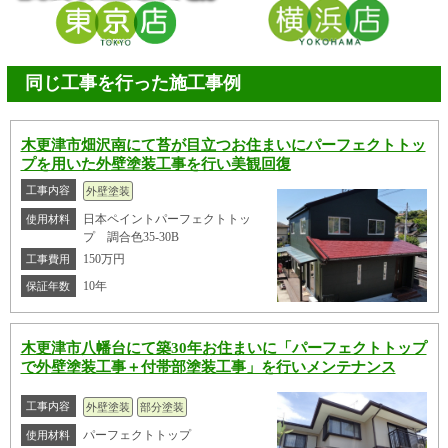
同じ工事を行った施工事例
木更津市畑沢南にて苔が目立つお住まいにパーフェクトトッ
プを用いた外壁塗装工事を行い美観回復
工事内容
外壁塗装
日本ペイントパーフェクトトッ
使用材料
プ 調合色35-30B
150万円
工事費用
10年
保証年数
木更津市八幡台にて築30年お住まいに「パーフェクトトップ
で外壁塗装工事＋付帯部塗装工事」を行いメンテナンス
工事内容
外壁塗装
部分塗装
パーフェクトトップ
使用材料