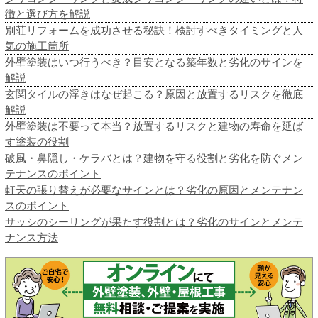
徴と選び方を解説
別荘リフォームを成功させる秘訣！検討すべきタイミングと人
気の施工箇所
外壁塗装はいつ行うべき？目安となる築年数と劣化のサインを
解説
玄関タイルの浮きはなぜ起こる？原因と放置するリスクを徹底
解説
外壁塗装は不要って本当？放置するリスクと建物の寿命を延ば
す塗装の役割
破風・鼻隠し・ケラバとは？建物を守る役割と劣化を防ぐメン
テナンスのポイント
軒天の張り替えが必要なサインとは？劣化の原因とメンテナン
スのポイント
サッシのシーリングが果たす役割とは？劣化のサインとメンテ
ナンス方法