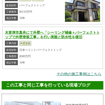
パーフェクトトップ
使用材料
約110万円
工事費用
10年
保証年数
木更津市真舟にて外壁へ「シーリング補修＋パーフェクトト
ップで外壁塗装工事」を行い美観と防水性を復旧
工事内容
外壁塗装
日本ペイントパーフェクトトップ
使用材料
約80万円
工事費用
10年
保証年数
その他の施工事例はこちら
この工事と同じ工事を行っている現場ブログ