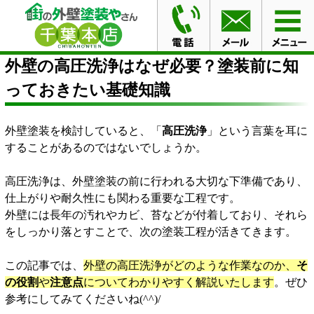
HOME
ブログ
外壁の高圧洗浄はなぜ必要？塗装前に知
っておきたい基礎知識
外壁の高圧洗浄はなぜ必要？塗装前に知
っておきたい基礎知識
外壁塗装を検討していると、「
高圧洗浄
」という言葉を耳に
することがあるのではないでしょうか。
高圧洗浄は、外壁塗装の前に行われる大切な下準備であり、
仕上がりや耐久性にも関わる重要な工程です。
外壁には長年の汚れやカビ、苔などが付着しており、それら
をしっかり落とすことで、次の塗装工程が活きてきます。
この記事では、
外壁の高圧洗浄がどのような作業なのか、
そ
の役割
や
注意点
についてわかりやすく解説いたします
。ぜひ
参考にしてみてくださいね(^^)/