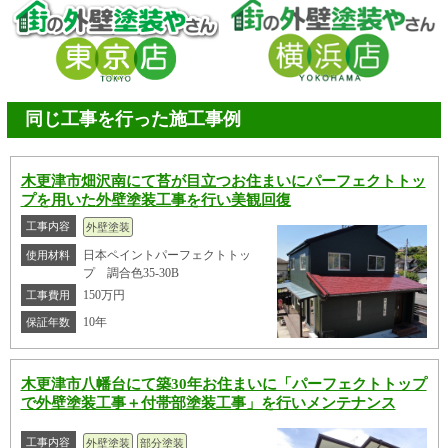
同じ工事を行った施工事例
木更津市畑沢南にて苔が目立つお住まいにパーフェクトトッ
プを用いた外壁塗装工事を行い美観回復
工事内容
外壁塗装
日本ペイントパーフェクトトッ
使用材料
プ 調合色35-30B
150万円
工事費用
10年
保証年数
木更津市八幡台にて築30年お住まいに「パーフェクトトップ
で外壁塗装工事＋付帯部塗装工事」を行いメンテナンス
工事内容
外壁塗装
部分塗装