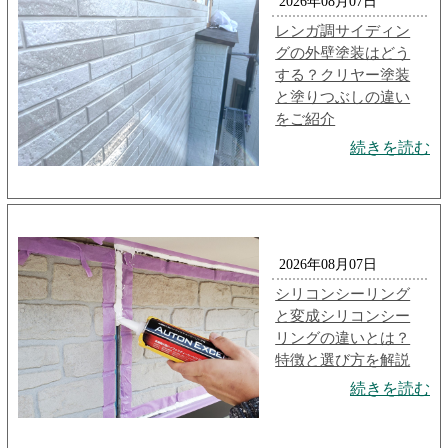
2026年08月07日
レンガ調サイディン
グの外壁塗装はどう
する？クリヤー塗装
と塗りつぶしの違い
をご紹介
続きを読む
2026年08月07日
シリコンシーリング
と変成シリコンシー
リングの違いとは？
特徴と選び方を解説
続きを読む