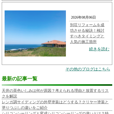
2026年08月06日
別荘リフォームを成
功させる秘訣！検討
すべきタイミングと
人気の施工箇所
続きを読む
その他のブログはこちら
最新の記事一覧
天井の茶色いしみは何が原因？考えられる理由と放置するリス
クを解説
レンガ調サイディングの外壁塗装はどうする？クリヤー塗装と
塗りつぶしの違いをご紹介
シリコンシーリングと変成シリコンシーリングの違いとは？特