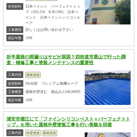
日本ペイント パーフェクトトッ
使用材料
プ（ND-250、K39-50H） 日本ペ
イント 日本ペイントシリコンル
ーフ
詳しくはお問い合わせ下さい
工事費用
10年
保証年数
折半屋根の雨漏りはサビが原因？四街道市栗山で行った調
査・補修工事と塗装メンテナンスの重要性
工事内容
屋根塗装
SK化研 プレミアム無機ルーフ
使用材料
屋根外壁含む 税込み2,100,000円
工事費用
10年
保証年数
浦安市堀江にて「ファインシリコンベスト＋パーフェクトト
ップ」を用いた屋根外壁塗装工事を行い美観を回復
工事内容
外壁塗装
屋根塗装