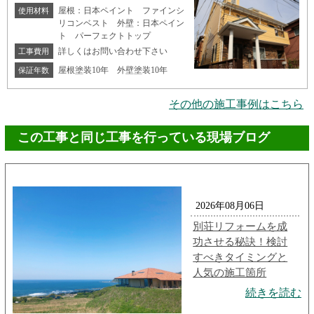
屋根：日本ペイント ファインシ
使用材料
リコンベスト 外壁：日本ペイン
ト パーフェクトトップ
詳しくはお問い合わせ下さい
工事費用
屋根塗装10年 外壁塗装10年
保証年数
その他の施工事例はこちら
この工事と同じ工事を行っている現場ブログ
2026年08月06日
別荘リフォームを成
功させる秘訣！検討
すべきタイミングと
人気の施工箇所
続きを読む