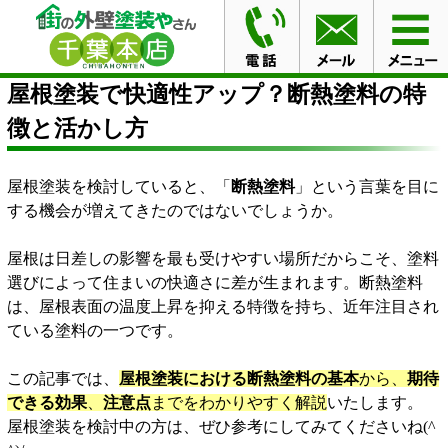
HOME
ブログ
屋根塗装で快適性アップ？断熱塗料の特
徴と活かし方
屋根塗装で快適性アップ？断熱塗料の特
徴と活かし方
屋根塗装を検討していると、「
断熱塗料
」という言葉を目に
する機会が増えてきたのではないでしょうか。
屋根は日差しの影響を最も受けやすい場所だからこそ、塗料
選びによって住まいの快適さに差が生まれます。断熱塗料
は、屋根表面の温度上昇を抑える特徴を持ち、近年注目され
ている塗料の一つです。
この記事では、
屋根塗装における断熱塗料の基本
から、
期待
できる効果
、
注意点
までをわかりやすく解説
いたします。
屋根塗装を検討中の方は、ぜひ参考にしてみてくださいね(^