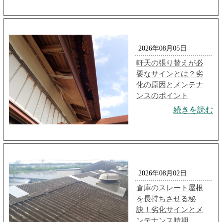
2026年08月05日
軒天の張り替えが必
要なサインとは？劣
化の原因とメンテナ
ンスのポイント
続きを読む
2026年08月02日
倉庫のスレート屋根
を長持ちさせる秘
訣！劣化サインとメ
ンテナンス時期