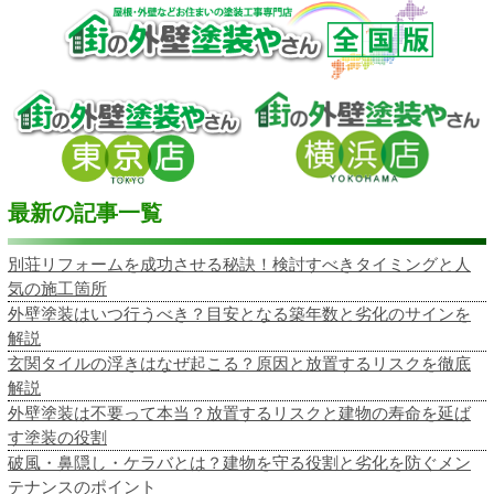
最新の記事一覧
別荘リフォームを成功させる秘訣！検討すべきタイミングと人
気の施工箇所
外壁塗装はいつ行うべき？目安となる築年数と劣化のサインを
解説
玄関タイルの浮きはなぜ起こる？原因と放置するリスクを徹底
解説
外壁塗装は不要って本当？放置するリスクと建物の寿命を延ば
す塗装の役割
破風・鼻隠し・ケラバとは？建物を守る役割と劣化を防ぐメン
テナンスのポイント