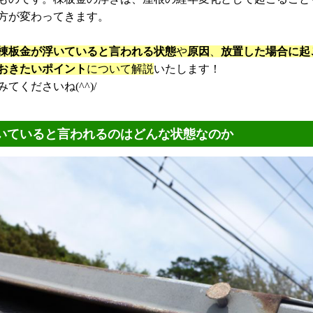
方が変わってきます。
棟板金が浮いていると言われる状態
や
原因
、
放置した場合に起
おきたいポイント
について解説
いたします！
てくださいね(^^)/
いていると言われるのはどんな状態なのか