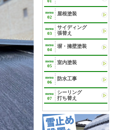
01
menu
屋根塗装
02
サイディング
menu
張替え
03
menu
塀・擁壁塗装
04
menu
室内塗装
05
menu
防水工事
06
シーリング
menu
打ち替え
07