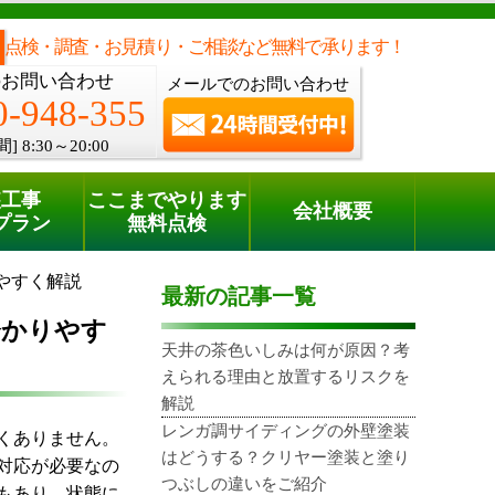
メールでのご相談
電話でのご相談
[8:30～20:00]
0120-948-355
phone
点検・調査・お見積り・ご相談など無料で承ります！
のお問い合わせ
メールでのお問い合わせ
0-948-355
間]
8:30～20:00
装工事
ここまでやります
会社概要
プラン
無料点検
やすく解説
最新の記事一覧
分かりやす
天井の茶色いしみは何が原因？考
えられる理由と放置するリスクを
解説
レンガ調サイディングの外壁塗装
くありません。
はどうする？クリヤー塗装と塗り
対応が必要なの
つぶしの違いをご紹介
もあり、状態に