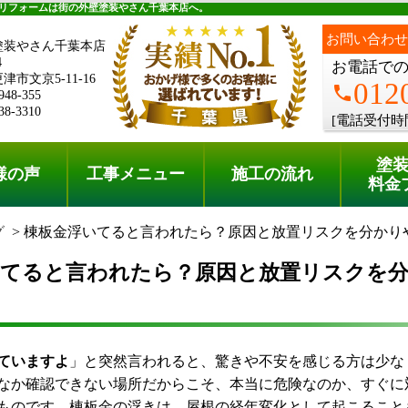
料金プラン
無料点検
リフォームは街の外壁塗装やさん千葉本店へ。
お問い合わせ
塗装やさん千葉本店
4
お電話で
市文京5-11-16
012
phone
948-355
38-3310
[電話受付時
塗
様の声
工事メニュー
施工の流れ
料金
グ
棟板金浮いてると言われたら？原因と放置リスクを分かり
いてると言われたら？原因と放置リスクを
ていますよ
」と突然言われると、驚きや不安を感じる方は少な
なか確認できない場所だからこそ、本当に危険なのか、すぐに
ものです。棟板金の浮きは、屋根の経年変化として起こること