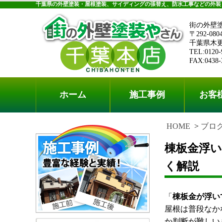
千葉県の外壁塗装・屋根塗装、サイディングの張替え、防水工事などの外装
街の外壁
〒292-080
千葉県木更津
TEL:0120-
FAX:0438-
ホーム
施工事例
お客
HOME
ブロ
棟板金浮
く解説
「
棟板金が浮い
屋根は普段なか
か判断が難しい