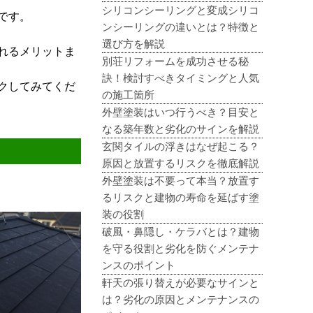
シリコンシーリングと変成シリコ
です。
ンシーリングの違いとは？特徴と
選び方を解説
れるメリットま
別荘リフォームを成功させる秘
訣！検討すべきタイミングと人気
クしてみてくだ
の施工箇所
外壁塗装はいつ行うべき？目安と
なる築年数と劣化のサインを解説
玄関タイルの浮きはなぜ起こる？
原因と放置するリスクを徹底解説
外壁塗装は不要って本当？放置す
るリスクと建物の寿命を延ばす塗
装の役割
破風・鼻隠し・ケラバとは？建物
を守る役割と劣化を防ぐメンテナ
ンスのポイント
軒天の張り替えが必要なサインと
は？劣化の原因とメンテナンスの