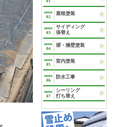
01
menu
屋根塗装
02
サイディング
menu
張替え
03
menu
塀・擁壁塗装
04
menu
室内塗装
05
menu
防水工事
06
シーリング
menu
打ち替え
07
す。