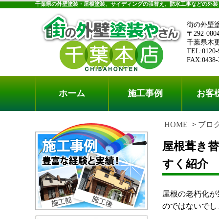
千葉県の外壁塗装・屋根塗装、サイディングの張替え、防水工事などの外装
街の外壁
〒292-080
千葉県木更津
TEL:0120-
FAX:0438-
ホーム
施工事例
お客
HOME
ブロ
屋根葺き
すく紹介
屋根の老朽化が
のではないでしょ