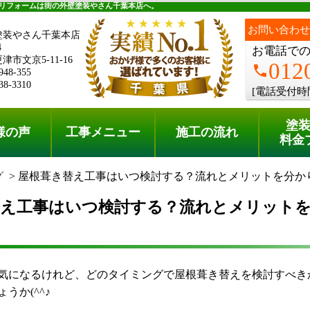
料金プラン
無料点検
リフォームは街の外壁塗装やさん千葉本店へ。
お問い合わせ
塗装やさん千葉本店
4
お電話で
市文京5-11-16
012
phone
948-355
38-3310
[電話受付時
塗
様の声
工事メニュー
施工の流れ
料金
グ
屋根葺き替え工事はいつ検討する？流れとメリットを分か
替え工事はいつ検討する？流れとメリット
気になるけれど、どのタイミングで屋根葺き替えを検討すべき
うか(^^♪