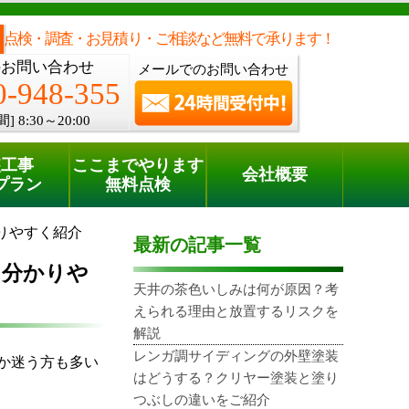
メールでのご相談
電話でのご相談
[8:30～20:00]
0120-948-355
phone
点検・調査・お見積り・ご相談など無料で承ります！
のお問い合わせ
メールでのお問い合わせ
0-948-355
間]
8:30～20:00
装工事
ここまでやります
会社概要
プラン
無料点検
りやすく紹介
最新の記事一覧
を分かりや
天井の茶色いしみは何が原因？考
えられる理由と放置するリスクを
解説
レンガ調サイディングの外壁塗装
か迷う方も多い
はどうする？クリヤー塗装と塗り
つぶしの違いをご紹介