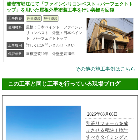
浦安市堀江にて「ファインシリコンベスト＋パーフェクトト
ップ」を用いた屋根外壁塗装工事を行い美観を回復
工事内容
外壁塗装
屋根塗装
屋根：日本ペイント ファインシ
使用材料
リコンベスト 外壁：日本ペイン
ト パーフェクトトップ
詳しくはお問い合わせ下さい
工事費用
屋根塗装10年 外壁塗装10年
保証年数
その他の施工事例はこちら
この工事と同じ工事を行っている現場ブログ
2026年08月06日
別荘リフォームを成
功させる秘訣！検討
すべきタイミングと