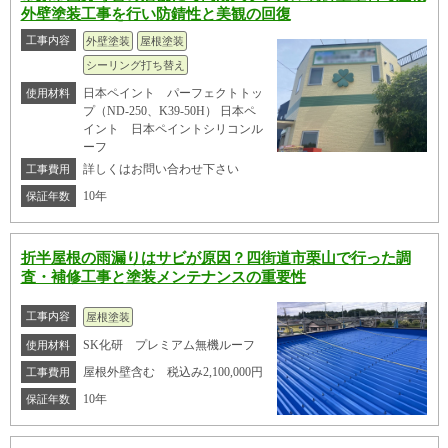
外壁塗装工事を行い防錆性と美観の回復
工事内容
外壁塗装
屋根塗装
シーリング打ち替え
日本ペイント パーフェクトトッ
使用材料
プ（ND-250、K39-50H） 日本ペ
イント 日本ペイントシリコンル
ーフ
詳しくはお問い合わせ下さい
工事費用
10年
保証年数
折半屋根の雨漏りはサビが原因？四街道市栗山で行った調
査・補修工事と塗装メンテナンスの重要性
工事内容
屋根塗装
SK化研 プレミアム無機ルーフ
使用材料
屋根外壁含む 税込み2,100,000円
工事費用
10年
保証年数