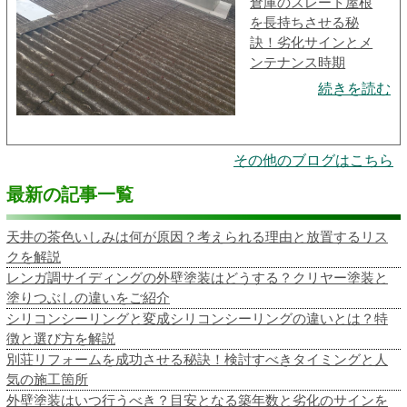
倉庫のスレート屋根
を長持ちさせる秘
訣！劣化サインとメ
ンテナンス時期
続きを読む
その他のブログはこちら
最新の記事一覧
天井の茶色いしみは何が原因？考えられる理由と放置するリス
クを解説
レンガ調サイディングの外壁塗装はどうする？クリヤー塗装と
塗りつぶしの違いをご紹介
シリコンシーリングと変成シリコンシーリングの違いとは？特
徴と選び方を解説
別荘リフォームを成功させる秘訣！検討すべきタイミングと人
気の施工箇所
外壁塗装はいつ行うべき？目安となる築年数と劣化のサインを