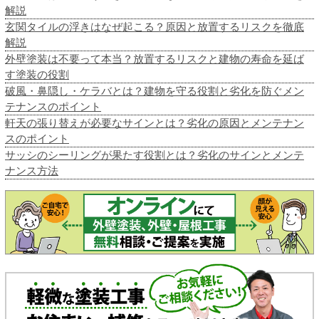
解説
玄関タイルの浮きはなぜ起こる？原因と放置するリスクを徹底
解説
外壁塗装は不要って本当？放置するリスクと建物の寿命を延ば
す塗装の役割
破風・鼻隠し・ケラバとは？建物を守る役割と劣化を防ぐメン
テナンスのポイント
軒天の張り替えが必要なサインとは？劣化の原因とメンテナン
スのポイント
サッシのシーリングが果たす役割とは？劣化のサインとメンテ
ナンス方法