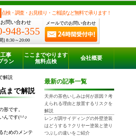
メールでのご相談
電話でのご相談
[8:30～20:00]
0120-948-355
phone
点検・調査・お見積り・ご相談など無料で承ります！
のお問い合わせ
メールでのお問い合わせ
0-948-355
間]
8:30～20:00
装工事
ここまでやります
会社概要
プラン
無料点検
で解説
最新の記事一覧
点まで解説
天井の茶色いしみは何が原因？考
えられる理由と放置するリスクを
の形です。
解説
です(^^♪
レンガ調サイディングの外壁塗装
はどうする？クリヤー塗装と塗り
るためのメンテ
つぶしの違いをご紹介