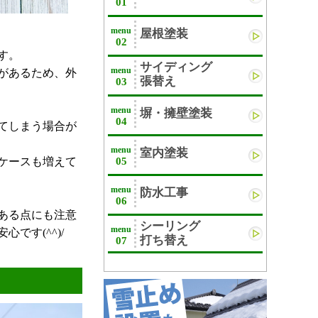
01
menu
屋根塗装
02
す。
サイディング
menu
があるため、外
張替え
03
menu
塀・擁壁塗装
04
てしまう場合が
menu
室内塗装
ケースも増えて
05
menu
防水工事
06
ある点にも注意
シーリング
menu
です(^^)/
打ち替え
07