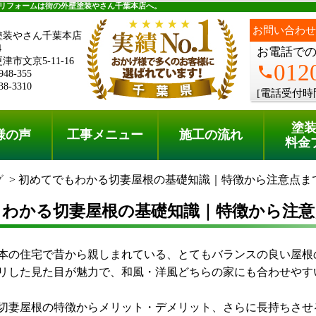
料金プラン
無料点検
リフォームは街の外壁塗装やさん千葉本店へ。
お問い合わせ
塗装やさん千葉本店
4
お電話で
市文京5-11-16
012
phone
948-355
38-3310
[電話受付時
塗
様の声
工事メニュー
施工の流れ
料金
グ
初めてでもわかる切妻屋根の基礎知識｜特徴から注意点ま
もわかる切妻屋根の基礎知識｜特徴から注意
本の住宅で昔から親しまれている、とてもバランスの良い屋根
リした見た目が魅力で、和風・洋風どちらの家にも合わせやすいん
切妻屋根の特徴からメリット・デメリット、さらに長持ちさせ