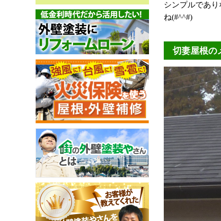
シンプルであり
ね(#^^#)
切妻屋根の