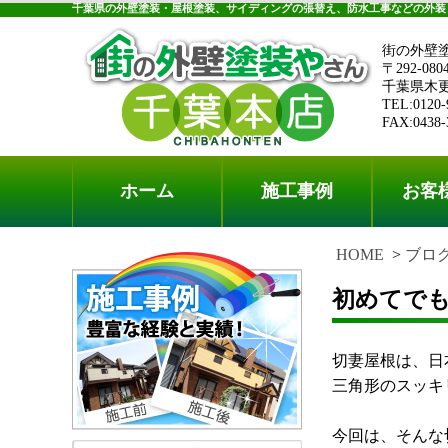
千葉県の外壁塗装・屋根塗装、サイディングの張替え、防水工事などの外装
街の外壁
〒292-080
千葉県木更津
TEL:0120-
FAX:0438-
ホーム
施工事例
お客
HOME
ブロ
初めてで
切妻屋根は、日
三角形のスッキ
今回は、そんな