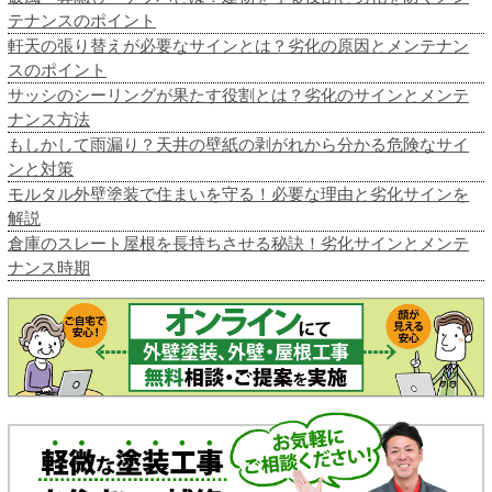
テナンスのポイント
軒天の張り替えが必要なサインとは？劣化の原因とメンテナン
スのポイント
サッシのシーリングが果たす役割とは？劣化のサインとメンテ
ナンス方法
もしかして雨漏り？天井の壁紙の剥がれから分かる危険なサイ
ンと対策
モルタル外壁塗装で住まいを守る！必要な理由と劣化サインを
解説
倉庫のスレート屋根を長持ちさせる秘訣！劣化サインとメンテ
ナンス時期