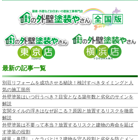
最新の記事一覧
別荘リフォームを成功させる秘訣！検討すべきタイミングと人
気の施工箇所
外壁塗装はいつ行うべき？目安となる築年数と劣化のサインを
解説
玄関タイルの浮きはなぜ起こる？原因と放置するリスクを徹底
解説
外壁塗装は不要って本当？放置するリスクと建物の寿命を延ば
す塗装の役割
破風・鼻隠し・ケラバとは？建物を守る役割と劣化を防ぐメン