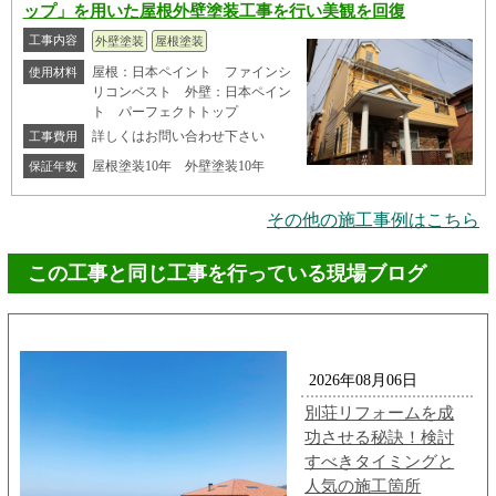
ップ」を用いた屋根外壁塗装工事を行い美観を回復
工事内容
外壁塗装
屋根塗装
屋根：日本ペイント ファインシ
使用材料
リコンベスト 外壁：日本ペイン
ト パーフェクトトップ
詳しくはお問い合わせ下さい
工事費用
屋根塗装10年 外壁塗装10年
保証年数
その他の施工事例はこちら
この工事と同じ工事を行っている現場ブログ
2026年08月06日
別荘リフォームを成
功させる秘訣！検討
すべきタイミングと
人気の施工箇所