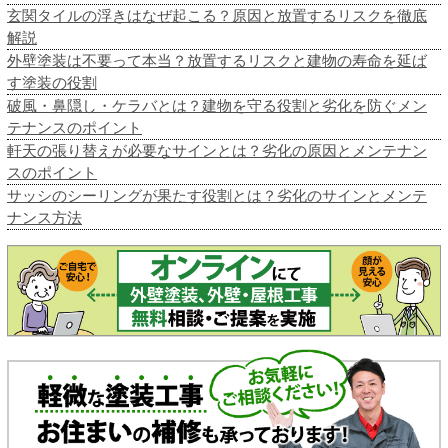
玄関タイルの浮きはなぜ起こる？原因と放置するリスクを徹底
解説
外壁塗装は不要って本当？放置するリスクと建物の寿命を延ば
す塗装の役割
破風・鼻隠し・ケラバとは？建物を守る役割と劣化を防ぐメン
テナンスのポイント
軒天の張り替えが必要なサインとは？劣化の原因とメンテナン
スのポイント
サッシのシーリングが果たす役割とは？劣化のサインとメンテ
ナンス方法