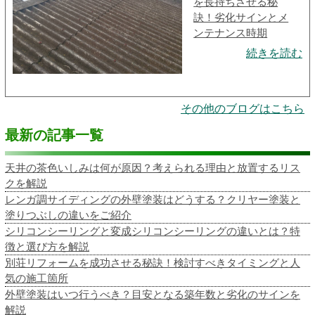
を長持ちさせる秘
訣！劣化サインとメ
ンテナンス時期
続きを読む
その他のブログはこちら
最新の記事一覧
天井の茶色いしみは何が原因？考えられる理由と放置するリス
クを解説
レンガ調サイディングの外壁塗装はどうする？クリヤー塗装と
塗りつぶしの違いをご紹介
シリコンシーリングと変成シリコンシーリングの違いとは？特
徴と選び方を解説
別荘リフォームを成功させる秘訣！検討すべきタイミングと人
気の施工箇所
外壁塗装はいつ行うべき？目安となる築年数と劣化のサインを
解説