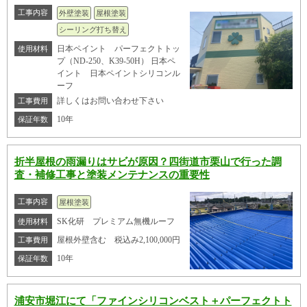
工事内容
外壁塗装
屋根塗装
シーリング打ち替え
日本ペイント パーフェクトトッ
使用材料
プ（ND-250、K39-50H） 日本ペ
イント 日本ペイントシリコンル
ーフ
詳しくはお問い合わせ下さい
工事費用
10年
保証年数
折半屋根の雨漏りはサビが原因？四街道市栗山で行った調
査・補修工事と塗装メンテナンスの重要性
工事内容
屋根塗装
SK化研 プレミアム無機ルーフ
使用材料
屋根外壁含む 税込み2,100,000円
工事費用
10年
保証年数
浦安市堀江にて「ファインシリコンベスト＋パーフェクトト