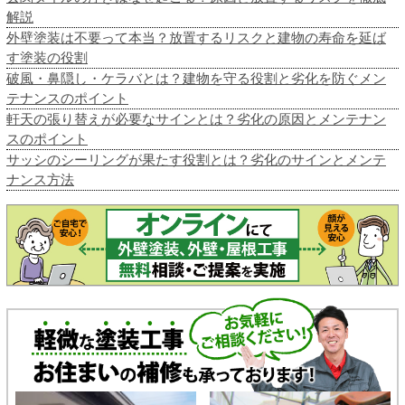
解説
外壁塗装は不要って本当？放置するリスクと建物の寿命を延ば
す塗装の役割
破風・鼻隠し・ケラバとは？建物を守る役割と劣化を防ぐメン
テナンスのポイント
軒天の張り替えが必要なサインとは？劣化の原因とメンテナン
スのポイント
サッシのシーリングが果たす役割とは？劣化のサインとメンテ
ナンス方法