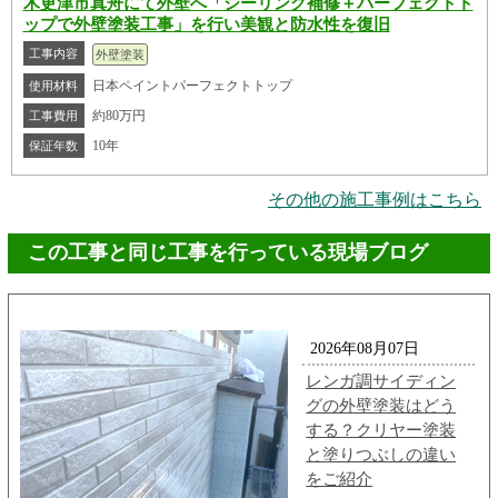
木更津市真舟にて外壁へ「シーリング補修＋パーフェクトト
ップで外壁塗装工事」を行い美観と防水性を復旧
工事内容
外壁塗装
日本ペイントパーフェクトトップ
使用材料
約80万円
工事費用
10年
保証年数
その他の施工事例はこちら
この工事と同じ工事を行っている現場ブログ
2026年08月07日
レンガ調サイディン
グの外壁塗装はどう
する？クリヤー塗装
と塗りつぶしの違い
をご紹介