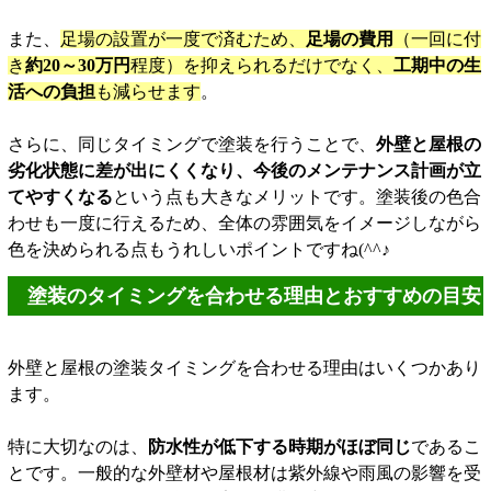
また、
足場の設置が一度で済むため、
足場の費用
（一回に付
き
約20～30万円
程度
）を抑えられるだけでなく、
工期中の生
活への負担
も減らせます
。
さらに、同じタイミングで塗装を行うことで、
外壁と屋根の
劣化状態に差が出にくくなり、今後のメンテナンス計画が立
てやすくなる
という点も大きなメリットです。塗装後の色合
わせも一度に行えるため、全体の雰囲気をイメージしながら
色を決められる点もうれしいポイントですね(^^♪
塗装のタイミングを合わせる理由とおすすめの目安
外壁と屋根の塗装タイミングを合わせる理由はいくつかあり
ます。
特に大切なのは、
防水性が低下する時期がほぼ同じ
であるこ
とです。一般的な外壁材や屋根材は紫外線や雨風の影響を受