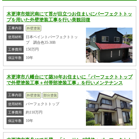
木更津市畑沢南にて苔が目立つお住まいにパーフェクトトッ
プを用いた外壁塗装工事を行い美観回復
工事内容
外壁塗装
日本ペイントパーフェクトトッ
使用材料
プ 調合色35-30B
150万円
工事費用
10年
保証年数
木更津市八幡台にて築30年お住まいに「パーフェクトトップ
で外壁塗装工事＋付帯部塗装工事」を行いメンテナンス
工事内容
外壁塗装
部分塗装
パーフェクトトップ
使用材料
約110万円
工事費用
10年
保証年数