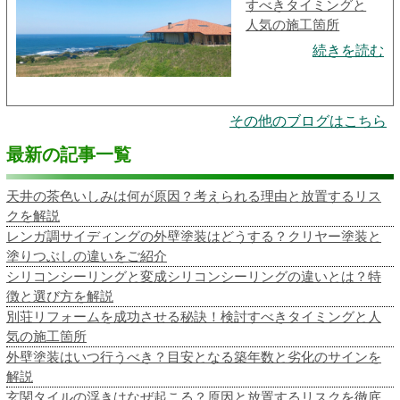
すべきタイミングと
人気の施工箇所
続きを読む
その他のブログはこちら
最新の記事一覧
天井の茶色いしみは何が原因？考えられる理由と放置するリス
クを解説
レンガ調サイディングの外壁塗装はどうする？クリヤー塗装と
塗りつぶしの違いをご紹介
シリコンシーリングと変成シリコンシーリングの違いとは？特
徴と選び方を解説
別荘リフォームを成功させる秘訣！検討すべきタイミングと人
気の施工箇所
外壁塗装はいつ行うべき？目安となる築年数と劣化のサインを
解説
玄関タイルの浮きはなぜ起こる？原因と放置するリスクを徹底