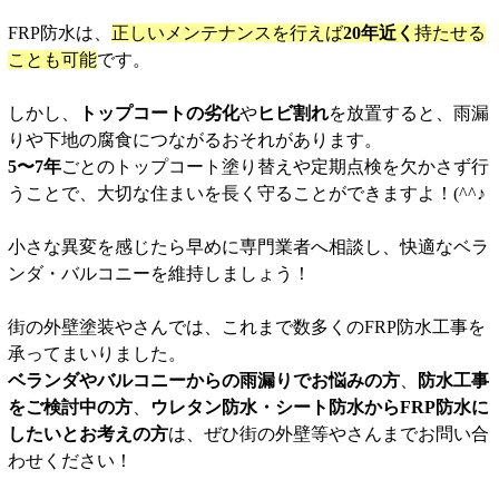
FRP防水は、
正しいメンテナンスを行えば
20年近く
持たせる
ことも可能
です。
しかし、
トップコートの劣化
や
ヒビ割れ
を放置すると、雨漏
りや下地の腐食につながるおそれがあります。
5〜7年
ごとのトップコート塗り替えや定期点検を欠かさず行
うことで、大切な住まいを長く守ることができますよ！(^^♪
小さな異変を感じたら早めに専門業者へ相談し、快適なベラ
ンダ・バルコニーを維持しましょう！
街の外壁塗装やさんでは、これまで数多くのFRP防水工事を
承ってまいりました。
ベランダやバルコニーからの雨漏りでお悩みの方
、
防水工事
をご検討中の方
、
ウレタン防水・シート防水からFRP防水に
したいとお考えの方
は、ぜひ街の外壁等やさんまでお問い合
わせください！