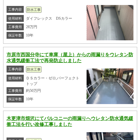
工事内容
防水工事
ダイフレックス DSカラー
使用材料
28万円
工事費用
10年
保証年数
市原市西国分寺にて車庫（屋上）からの雨漏りをウレタン防
水通気緩衝工法で再発防止しました
工事内容
防水工事
ＤＳカラー・ゼロ,パーフェクト
使用材料
トップ
約50万円
工事費用
10年
保証年数
木更津市畑沢にてバルコニーの雨漏りへウレタン防水通気緩
衝工法を行い改修工事しました