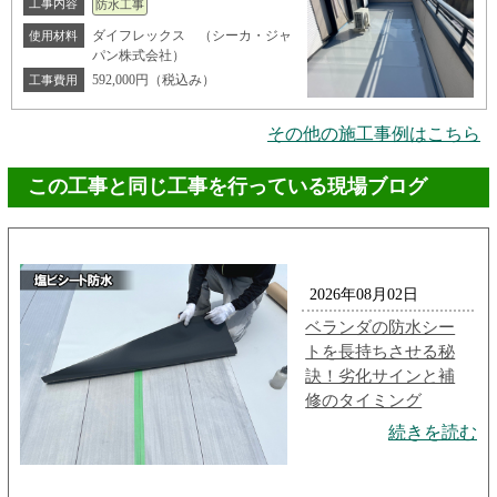
工事内容
防水工事
ダイフレックス （シーカ・ジャ
使用材料
パン株式会社）
592,000円（税込み）
工事費用
その他の施工事例はこちら
この工事と同じ工事を行っている現場ブログ
2026年08月02日
ベランダの防水シー
トを長持ちさせる秘
訣！劣化サインと補
修のタイミング
続きを読む