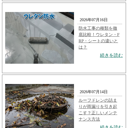
2026年07月16日
防水工事の種類を徹
底比較！ウレタン・F
RP・シートの違いと
は？
続きを読む
2026年07月14日
ルーフドレンの詰ま
りが雨漏りを引き起
こす？正しいメンテ
ナンス方法
続きを読む