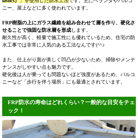
lastics）
」を使用した防水工法
です。主にベランダやバルコ
ニー、屋上などに多く使われています。
FRP樹脂の上にガラス繊維を組み合わせて層を作り、硬化さ
せることで強固な防水層を形成
します。
耐久性が高く、軽量で施工性にも優れているため、住宅の防
水工事では非常に人気のある工法なんです(^^♪
また、仕上がり面が美しく凹凸が少ないため、掃除やメンテ
ナンスがしやすい点も魅力です。
硬化後は人が乗っても問題ないほど強度があるため、バルコ
ニーなど「歩行を伴う場所」にも最適とされています。
FRP防水の寿命はどれくらい？一般的な目安をチェ
ック！