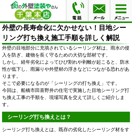
HOME
ブログ
外壁の長寿命化に欠かせない！目地シー
リング打ち換え施工手順を詳しく解説
外壁の長寿命化に欠かせない！目地シー
リング打ち換え施工手順を詳しく解説
外壁の目地部分に充填されているシーリング材は、雨水の侵
入を防ぎ、建物を長く守るための大切な部材です。
しかし、経年劣化によってひび割れや剥離が起こると、防水
性が低下し、雨漏りや外壁材の浮きなどにつながる恐れがあ
ります。
そこで必要になるのが「シーリングの打ち換え」です。
今回は、船橋市田喜野井の住宅で実施した目地シーリング打
ち換え工事の手順を、現場写真を交えて詳しくご紹介しま
す。
シーリング打ち換えとは？
シーリング打ち換えとは、既存の劣化したシーリング材をす