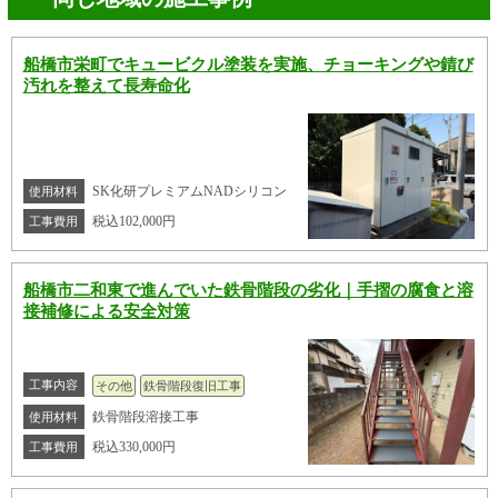
船橋市栄町でキュービクル塗装を実施、チョーキングや錆び
汚れを整えて長寿命化
SK化研プレミアムNADシリコン
使用材料
税込102,000円
工事費用
船橋市二和東で進んでいた鉄骨階段の劣化｜手摺の腐食と溶
接補修による安全対策
工事内容
その他
鉄骨階段復旧工事
鉄骨階段溶接工事
使用材料
税込330,000円
工事費用