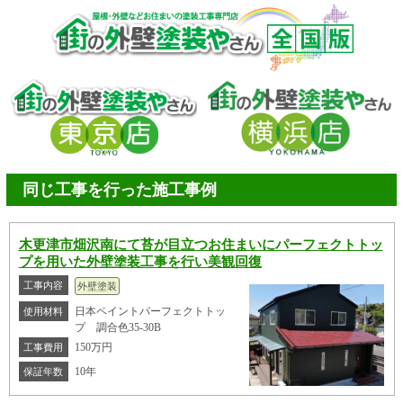
同じ工事を行った施工事例
木更津市畑沢南にて苔が目立つお住まいにパーフェクトトッ
プを用いた外壁塗装工事を行い美観回復
工事内容
外壁塗装
日本ペイントパーフェクトトッ
使用材料
プ 調合色35-30B
150万円
工事費用
10年
保証年数