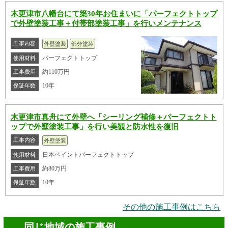
木更津市八幡台にて築30年お住まいに「パーフェクトトップ
で外壁塗装工事＋付帯部塗装工事」を行いメンテナンス
工事内容
外壁塗装
部分塗装
パーフェクトトップ
使用材料
約110万円
工事費用
10年
保証年数
木更津市真舟にて外壁へ「シーリング補修＋パーフェクトト
ップで外壁塗装工事」を行い美観と防水性を復旧
工事内容
外壁塗装
日本ペイントパーフェクトトップ
使用材料
約80万円
工事費用
10年
保証年数
その他の施工事例はこちら
同じ地域の施工事例