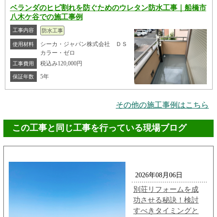
ベランダのヒビ割れを防ぐためのウレタン防水工事｜船橋市
八木ケ谷での施工事例
工事内容
防水工事
シーカ・ジャパン株式会社 ＤＳ
使用材料
カラー・ゼロ
税込み120,000円
工事費用
5年
保証年数
その他の施工事例はこちら
この工事と同じ工事を行っている現場ブログ
2026年08月06日
別荘リフォームを成
功させる秘訣！検討
すべきタイミングと