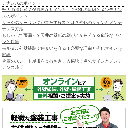
テナンスのポイント
軒天の張り替えが必要なサインとは？劣化の原因とメンテナン
スのポイント
サッシのシーリングが果たす役割とは？劣化のサインとメンテ
ナンス方法
もしかして雨漏り？天井の壁紙の剥がれから分かる危険なサイ
ンと対策
モルタル外壁塗装で住まいを守る！必要な理由と劣化サインを
解説
倉庫のスレート屋根を長持ちさせる秘訣！劣化サインとメンテ
ナンス時期