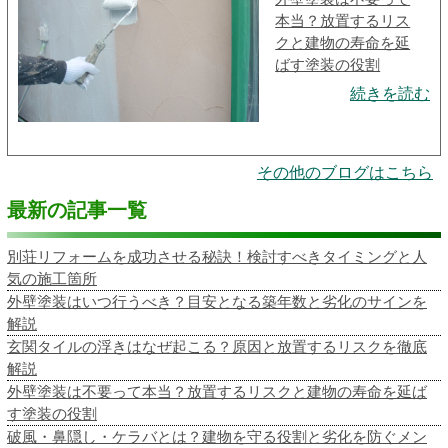
本当？放置するリス
クと建物の寿命を延
ばす塗装の役割
続きを読む
その他のブログはこちら
最新の記事一覧
別荘リフォームを成功させる秘訣！検討すべきタイミングと人
気の施工箇所
外壁塗装はいつ行うべき？目安となる築年数と劣化のサインを
解説
玄関タイルの浮きはなぜ起こる？原因と放置するリスクを徹底
解説
外壁塗装は不要って本当？放置するリスクと建物の寿命を延ば
す塗装の役割
破風・鼻隠し・ケラバとは？建物を守る役割と劣化を防ぐメン