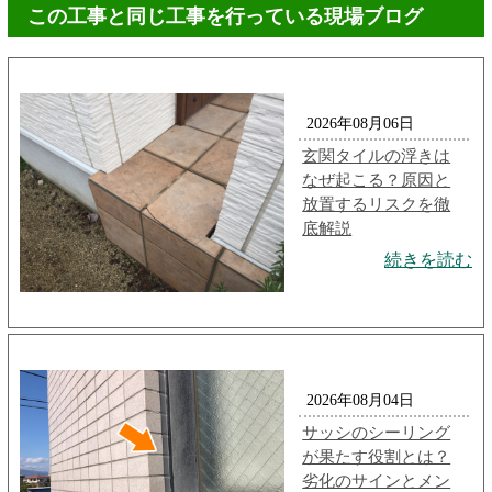
この工事と同じ工事を行っている現場ブログ
2026年08月06日
玄関タイルの浮きは
なぜ起こる？原因と
放置するリスクを徹
底解説
続きを読む
2026年08月04日
サッシのシーリング
が果たす役割とは？
劣化のサインとメン