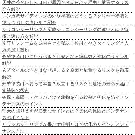
天井の茶色いしみは何が原因？考えられる理由と放置するリス
クを解説
レンガ調サイディングの外壁塗装はどうする？クリヤー塗装と
塗りつぶしの違いをご紹介
シリコンシーリングと変成シリコンシーリングの違いとは？特
徴と選び方を解説
別荘リフォームを成功させる秘訣！検討すべきタイミングと人
気の施工箇所
外壁塗装はいつ行うべき？目安となる築年数と劣化のサインを
解説
玄関タイルの浮きはなぜ起こる？原因と放置するリスクを徹底
解説
外壁塗装は不要って本当？放置するリスクと建物の寿命を延ば
す塗装の役割
破風・鼻隠し・ケラバとは？建物を守る役割と劣化を防ぐメン
テナンスのポイント
軒天の張り替えが必要なサインとは？劣化の原因とメンテナン
スのポイント
サッシのシーリングが果たす役割とは？劣化のサインとメンテ
ナンス方法