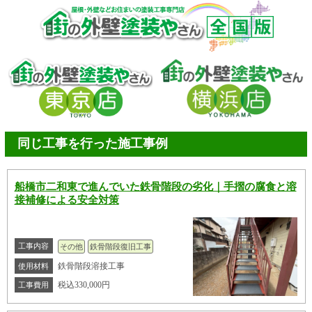
同じ工事を行った施工事例
船橋市二和東で進んでいた鉄骨階段の劣化｜手摺の腐食と溶
接補修による安全対策
工事内容
その他
鉄骨階段復旧工事
鉄骨階段溶接工事
使用材料
税込330,000円
工事費用