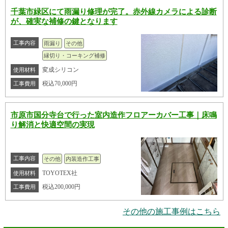
千葉市緑区にて雨漏り修理が完了。赤外線カメラによる診断
が、確実な補修の鍵となります
工事内容
雨漏り
その他
縁切り・コーキング補修
変成シリコン
使用材料
税込70,000円
工事費用
市原市国分寺台で行った室内造作フロアーカバー工事｜床鳴
り解消と快適空間の実現
工事内容
その他
内装造作工事
TOYOTEX社
使用材料
税込200,000円
工事費用
その他の施工事例はこちら