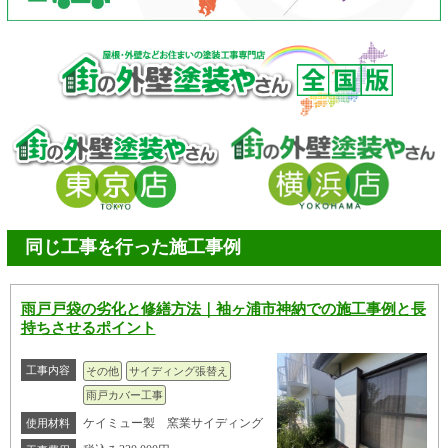
同じ工事を行った施工事例
雨戸戸袋の劣化と修繕方法｜袖ヶ浦市神納での施工事例と長
持ちさせるポイント
工事内容
その他
サイディング張替え
雨戸カバー工事
ケイミュー製 窯業サイディング
使用材料