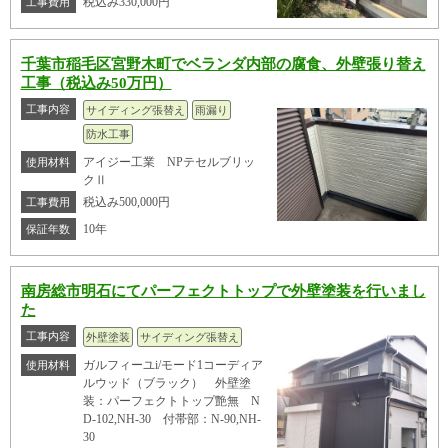
税込み330,000円
工事費用
千葉市稲毛区宮野木町でベランダ内部の腐食、外壁張り替え
工事（税込み50万円）
工事内容
サイディング張替え
雨漏り
防水工事
アイジー工業 NPテセルブリッ
使用材料
クⅡ
税込み500,000円
工事費用
10年
保証年数
南房総市明石にてパーフェクトトップで外壁塗装を行いまし
た
工事内容
外壁塗装
サイディング張替え
ガルフィーユi/モード1コーディア
使用材料
ルウッド（ブラック） 外壁塗
装：パーフェクトトップ艶無 N
D-102,NH-30 付帯部：N-90,NH-
30