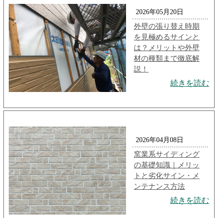
2026年05月20日
外壁の張り替え時期
を見極めるサインと
は？メリットや外壁
材の種類まで徹底解
説！
続きを読む
2026年04月08日
窯業系サイディング
の基礎知識｜メリッ
トと劣化サイン・メ
ンテナンス方法
続きを読む