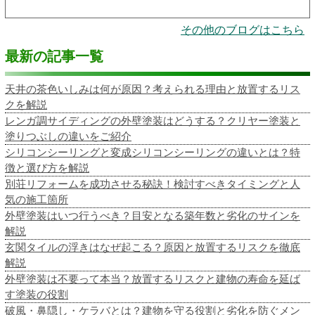
その他のブログはこちら
最新の記事一覧
天井の茶色いしみは何が原因？考えられる理由と放置するリス
クを解説
レンガ調サイディングの外壁塗装はどうする？クリヤー塗装と
塗りつぶしの違いをご紹介
シリコンシーリングと変成シリコンシーリングの違いとは？特
徴と選び方を解説
別荘リフォームを成功させる秘訣！検討すべきタイミングと人
気の施工箇所
外壁塗装はいつ行うべき？目安となる築年数と劣化のサインを
解説
玄関タイルの浮きはなぜ起こる？原因と放置するリスクを徹底
解説
外壁塗装は不要って本当？放置するリスクと建物の寿命を延ば
す塗装の役割
破風・鼻隠し・ケラバとは？建物を守る役割と劣化を防ぐメン