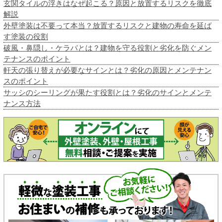
玄関タイルの浮きはなぜ起こる？原因と放置するリスクを徹底
解説
外壁塗装は不要って本当？放置するリスクと建物の寿命を延ば
す塗装の役割
破風・鼻隠し・ケラバとは？建物を守る役割と劣化を防ぐメン
テナンスのポイント
軒天の張り替えが必要なサインとは？劣化の原因とメンテナン
スのポイント
サッシのシーリングが果たす役割とは？劣化のサインとメンテ
ナンス方法