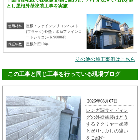
とし屋根外壁塗装工事を実施
屋根：ファインシリコンベスト
使用材料
(ブラック) 外壁：水系ファインコ
ートシリコン(KN0006F)
屋根外壁10年
保証年数
その他の施工事例はこちら
この工事と同じ工事を行っている現場ブログ
2026年08月07日
レンガ調サイディン
グの外壁塗装はどう
する？クリヤー塗装
と塗りつぶしの違い
をご紹介