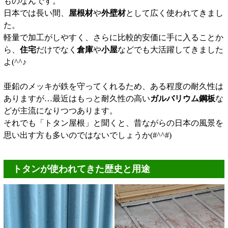
ものなんです。
日本では長い間、
屋根材
や
外壁材
として広く使われてきまし
た。
軽量で加工がしやすく、さらに比較的安価に手に入ることか
ら、
住宅
だけでなく
倉庫
や
小屋
などでも大活躍してきました
よ(^^♪
亜鉛のメッキが鉄を守ってくれるため、ある程度の耐久性は
ありますが…最近はもっと耐久性の高い
ガルバリウム鋼板
な
どが主流になりつつあります。
それでも「トタン屋根」と聞くと、昔ながらの日本の風景を
思い出す方も多いのではないでしょうか(#^^#)
トタンが使われてきた歴史と用途