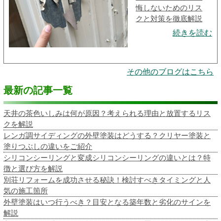
悔しないためのリス
クと対策を徹底解説
続きを読む
その他のブログはこちら
最新の記事一覧
天井の茶色いしみは何が原因？考えられる理由と放置するリス
クを解説
レンガ調サイディングの外壁塗装はどうする？クリヤー塗装と
塗りつぶしの違いをご紹介
シリコンシーリングと変成シリコンシーリングの違いとは？特
徴と選び方を解説
別荘リフォームを成功させる秘訣！検討すべきタイミングと人
気の施工箇所
外壁塗装はいつ行うべき？目安となる築年数と劣化のサインを
解説