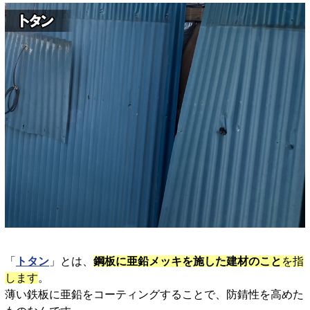
「
トタン
」とは、
鋼板に亜鉛メッキを施した建材のこと
を指
します
。
薄い鉄板に亜鉛をコーティングすることで、防錆性を高めた