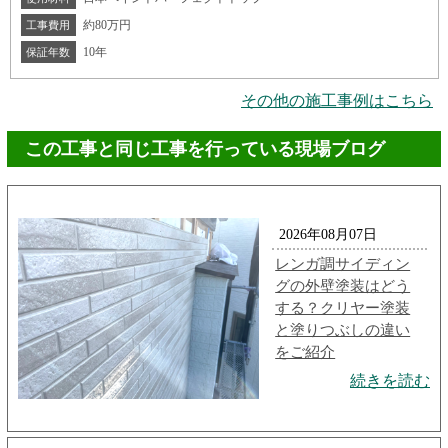
約80万円
工事費用
10年
保証年数
その他の施工事例はこちら
この工事と同じ工事を行っている現場ブログ
2026年08月07日
レンガ調サイディン
グの外壁塗装はどう
する？クリヤー塗装
と塗りつぶしの違い
をご紹介
続きを読む