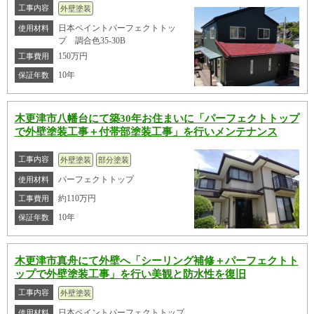
工事内容
外壁塗装
日本ペイントパーフェクトトッ
使用材料
プ 調合色35-30B
150万円
工事費用
10年
保証年数
木更津市八幡台にて築30年お住まいに「パーフェクトトップ
で外壁塗装工事＋付帯部塗装工事」を行いメンテナンス
工事内容
外壁塗装
部分塗装
パーフェクトトップ
使用材料
約110万円
工事費用
10年
保証年数
木更津市真舟にて外壁へ「シーリング補修＋パーフェクトト
ップで外壁塗装工事」を行い美観と防水性を復旧
工事内容
外壁塗装
日本ペイントパーフェクトトップ
使用材料