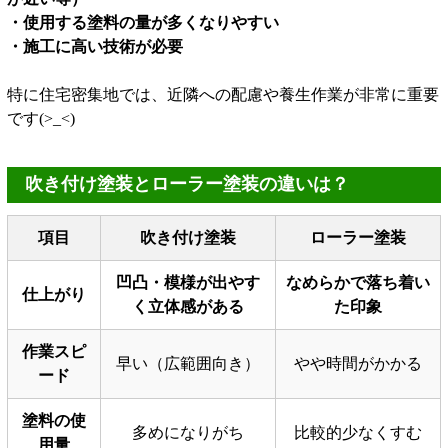
・使用する塗料の量が多くなりやすい
・施工に高い技術が必要
特に住宅密集地では、近隣への配慮や養生作業が非常に重要
です(>_<)
吹き付け塗装とローラー塗装の違いは？
項目
吹き付け塗装
ローラー塗装
凹凸・模様が出やす
なめらかで落ち着い
仕上がり
く立体感がある
た印象
作業スピ
早い（広範囲向き）
やや時間がかかる
ード
塗料の使
多めになりがち
比較的少なくすむ
用量