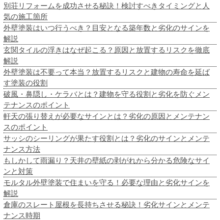
別荘リフォームを成功させる秘訣！検討すべきタイミングと人
気の施工箇所
外壁塗装はいつ行うべき？目安となる築年数と劣化のサインを
解説
玄関タイルの浮きはなぜ起こる？原因と放置するリスクを徹底
解説
外壁塗装は不要って本当？放置するリスクと建物の寿命を延ば
す塗装の役割
破風・鼻隠し・ケラバとは？建物を守る役割と劣化を防ぐメン
テナンスのポイント
軒天の張り替えが必要なサインとは？劣化の原因とメンテナン
スのポイント
サッシのシーリングが果たす役割とは？劣化のサインとメンテ
ナンス方法
もしかして雨漏り？天井の壁紙の剥がれから分かる危険なサイ
ンと対策
モルタル外壁塗装で住まいを守る！必要な理由と劣化サインを
解説
倉庫のスレート屋根を長持ちさせる秘訣！劣化サインとメンテ
ナンス時期