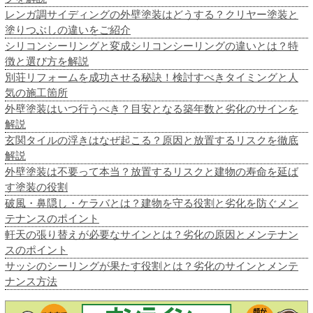
レンガ調サイディングの外壁塗装はどうする？クリヤー塗装と
塗りつぶしの違いをご紹介
シリコンシーリングと変成シリコンシーリングの違いとは？特
徴と選び方を解説
別荘リフォームを成功させる秘訣！検討すべきタイミングと人
気の施工箇所
外壁塗装はいつ行うべき？目安となる築年数と劣化のサインを
解説
玄関タイルの浮きはなぜ起こる？原因と放置するリスクを徹底
解説
外壁塗装は不要って本当？放置するリスクと建物の寿命を延ば
す塗装の役割
破風・鼻隠し・ケラバとは？建物を守る役割と劣化を防ぐメン
テナンスのポイント
軒天の張り替えが必要なサインとは？劣化の原因とメンテナン
スのポイント
サッシのシーリングが果たす役割とは？劣化のサインとメンテ
ナンス方法