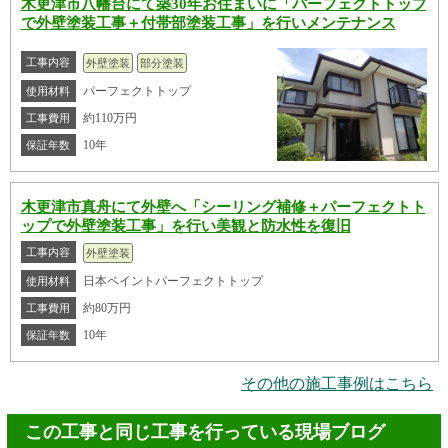
木更津市八幡台にて築30年お住まいに「パーフェクトトップ
で外壁塗装工事＋付帯部塗装工事」を行いメンテナンス
工事内容
外壁塗装
部分塗装
パーフェクトトップ
使用材料
約110万円
工事費用
10年
保証年数
木更津市真舟にて外壁へ「シーリング補修＋パーフェクトト
ップで外壁塗装工事」を行い美観と防水性を復旧
工事内容
外壁塗装
日本ペイントパーフェクトトップ
使用材料
約80万円
工事費用
10年
保証年数
その他の施工事例はこちら
この工事と同じ工事を行っている現場ブログ