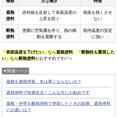
種類
主な働き
特徴
遮熱
赤外線を反射して表面温度の
表面を熱くさせ
塗料
上昇を防ぐ
ない
断熱
塗膜に空気層を作り、熱の移
室内温度の安定
塗料
動を遮断する
に強い
「
表面温度を下げたい
」なら
遮熱塗料
、
「
断熱性も重視した
い
」なら
断熱塗料
がおすすめです(^^♪
▼関連ページ
屋根を遮熱塗装、冬は寒くならないの？
遮熱塗料で快適生活！こんな方にお勧めです
屋根・外壁を断熱塗料で塗装したときの効果、遮熱塗料
との違いは？