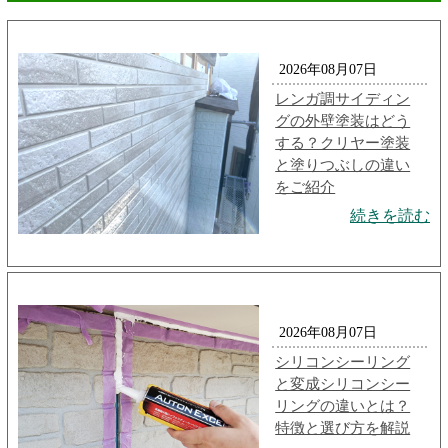
2026年08月07日
レンガ調サイディン
グの外壁塗装はどう
する？クリヤー塗装
と塗りつぶしの違い
をご紹介
続きを読む
2026年08月07日
シリコンシーリング
と変成シリコンシー
リングの違いとは？
特徴と選び方を解説