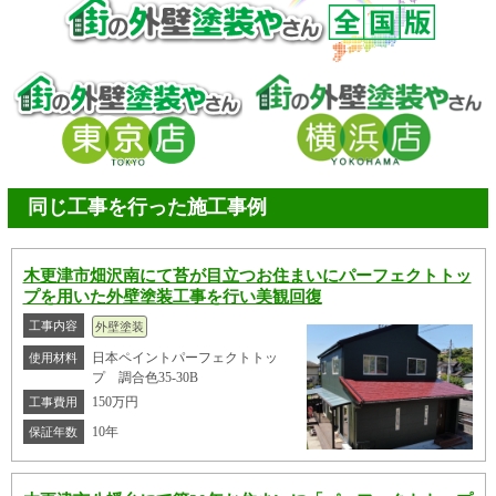
同じ工事を行った施工事例
木更津市畑沢南にて苔が目立つお住まいにパーフェクトトッ
プを用いた外壁塗装工事を行い美観回復
工事内容
外壁塗装
日本ペイントパーフェクトトッ
使用材料
プ 調合色35-30B
150万円
工事費用
10年
保証年数