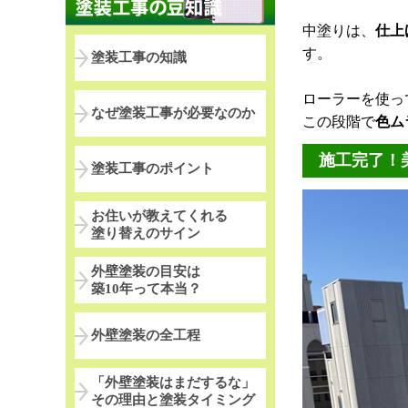
中塗りは、
仕上
す。
塗装工事の知識
ローラーを使っ
なぜ塗装工事が必要なのか
この段階で
色ム
施工完了！
塗装工事のポイント
お住いが教えてくれる
塗り替えのサイン
外壁塗装の目安は
築10年って本当？
外壁塗装の全工程
「外壁塗装はまだするな」
その理由と塗装タイミング