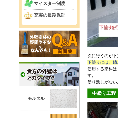
マイスター制度
充実の長期保証
次に行うのが下
下塗りには、
錆
使用する塗料は
す。
塗り残しがない
中塗り工程
モルタル