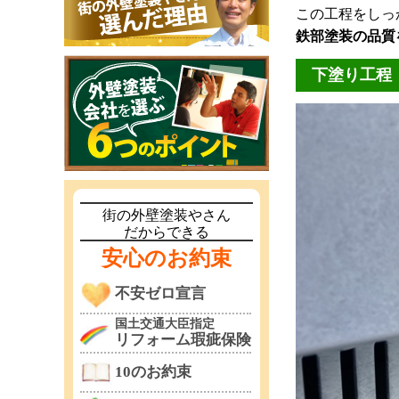
この工程をしっ
鉄部塗装の品質
下塗り工程
街の外壁塗装やさん
だからできる
安心のお約束
不安ゼロ宣言
国土交通大臣指定
リフォーム瑕疵保険
10のお約束