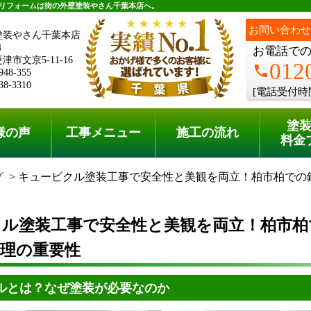
リフォームは街の外壁塗装やさん千葉本店へ。
お問い合わせ
塗装やさん千葉本店
4
お電話で
市文京5-11-16
012
phone
948-355
38-3310
[電話受付時
塗
様の声
工事メニュー
施工の流れ
料金
グ
キュービクル塗装工事で安全性と美観を両立！柏市柏での
クル塗装工事で安全性と美観を両立！柏市柏
理の重要性
ルとは？なぜ塗装が必要なのか