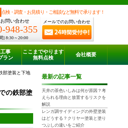
点検・調査・お見積り・ご相談など無料で承ります！
のお問い合わせ
メールでのお問い合わせ
0-948-355
間]
8:30～20:00
装工事
ここまでやります
会社概要
プラン
無料点検
鉄部塗装と下地
最新の記事一覧
天井の茶色いしみは何が原因？考
での鉄部塗
えられる理由と放置するリスクを
解説
レンガ調サイディングの外壁塗装
はどうする？クリヤー塗装と塗り
つぶしの違いをご紹介