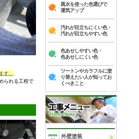
風水を使った色選びで
運気アップ
汚れが目立ちにくい色・
汚れが目立ちやすい色
色あせしやすい色・
色あせしにくい色
ツートンやカラフルに塗
ます。
り替えたい人が知ってお
められる工程で
くべきこと
menu
外壁塗装