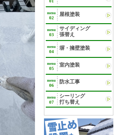
01
menu
屋根塗装
02
サイディング
menu
張替え
03
menu
塀・擁壁塗装
04
menu
室内塗装
05
menu
防水工事
06
シーリング
menu
打ち替え
07