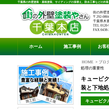
千葉県の外壁塗装・屋根塗装、サイディングの張替え、防水工事などの外装
街の外壁
〒292-080
千葉県木更津
TEL:0120-
FAX:0438-
ホーム
施工事例
お客
HOME
ブロ
処理の重要性
キュービ
装と下地処
キュービク