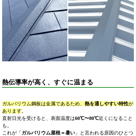
熱伝導率が高く、すぐに温まる
ガルバリウム鋼板は金属であるため、
熱を通しやすい特性
が
あります
。
直射日光を受けると、表面温度は
60℃〜80℃
近くになること
も。
これが「
ガルバリウム屋根＝暑い
」と言われる原因のひとつ