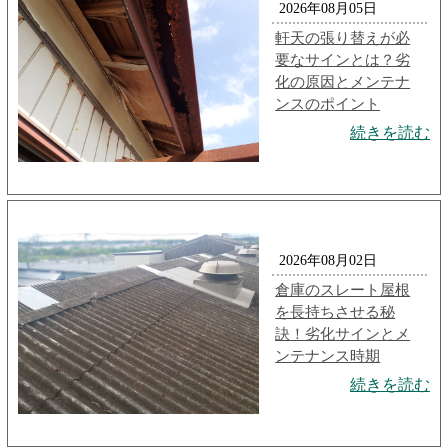
2026年08月05日
軒天の張り替えが必
要なサインとは？劣
化の原因とメンテナ
ンスのポイント
続きを読む
2026年08月02日
倉庫のスレート屋根
を長持ちさせる秘
訣！劣化サインとメ
ンテナンス時期
続きを読む