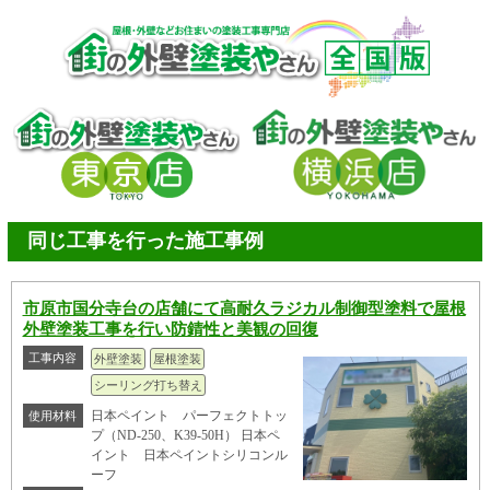
同じ工事を行った施工事例
市原市国分寺台の店舗にて高耐久ラジカル制御型塗料で屋根
外壁塗装工事を行い防錆性と美観の回復
工事内容
外壁塗装
屋根塗装
シーリング打ち替え
日本ペイント パーフェクトトッ
使用材料
プ（ND-250、K39-50H） 日本ペ
イント 日本ペイントシリコンル
ーフ