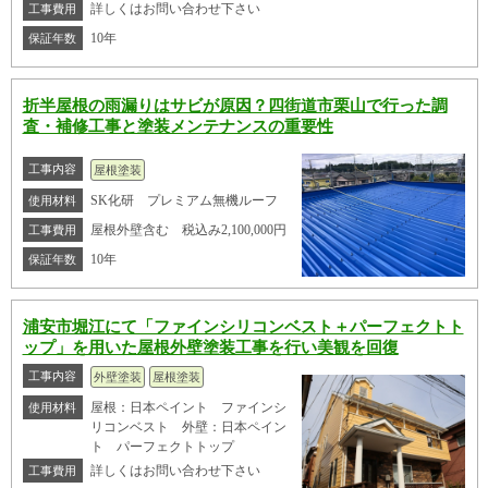
詳しくはお問い合わせ下さい
工事費用
10年
保証年数
折半屋根の雨漏りはサビが原因？四街道市栗山で行った調
査・補修工事と塗装メンテナンスの重要性
工事内容
屋根塗装
SK化研 プレミアム無機ルーフ
使用材料
屋根外壁含む 税込み2,100,000円
工事費用
10年
保証年数
浦安市堀江にて「ファインシリコンベスト＋パーフェクトト
ップ」を用いた屋根外壁塗装工事を行い美観を回復
工事内容
外壁塗装
屋根塗装
屋根：日本ペイント ファインシ
使用材料
リコンベスト 外壁：日本ペイン
ト パーフェクトトップ
詳しくはお問い合わせ下さい
工事費用