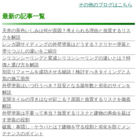
その他のブログはこちら
最新の記事一覧
天井の茶色いしみは何が原因？考えられる理由と放置するリス
クを解説
レンガ調サイディングの外壁塗装はどうする？クリヤー塗装と
塗りつぶしの違いをご紹介
シリコンシーリングと変成シリコンシーリングの違いとは？特
徴と選び方を解説
別荘リフォームを成功させる秘訣！検討すべきタイミングと人
気の施工箇所
外壁塗装はいつ行うべき？目安となる築年数と劣化のサインを
解説
玄関タイルの浮きはなぜ起こる？原因と放置するリスクを徹底
解説
外壁塗装は不要って本当？放置するリスクと建物の寿命を延ば
す塗装の役割
破風・鼻隠し・ケラバとは？建物を守る役割と劣化を防ぐメン
テナンスのポイント