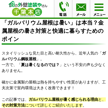
HOME
ブログ
「ガルバリウム屋根は暑い」は本当？金
属屋根の暑さ対策と快適に暮らすためのポイン
「ガルバリウム屋根は暑い」は本当？金
属屋根の暑さ対策と快適に暮らすための
ポイン
スタイリッシュな見た目と高い耐久性から、近年人気の「
ガ
ルバリウム鋼板屋根
」。
一方で、「
夏は暑くなるのでは？
」という不安の声も少なく
ありません。
確かに金属製の屋根は熱を持ちやすい性質がありますが、工
夫次第で室内環境は大きく改善できます！
この記事では、
ガルバリウム屋根が暑く感じられる理由
と、
その対策方法
について詳しくご紹介いたします
。