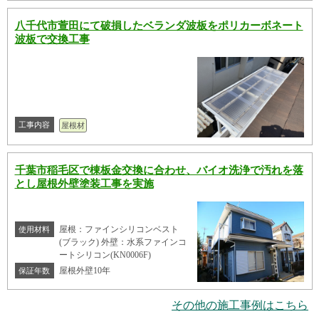
八千代市萱田にて破損したベランダ波板をポリカーボネート
波板で交換工事
工事内容
屋根材
千葉市稲毛区で棟板金交換に合わせ、バイオ洗浄で汚れを落
とし屋根外壁塗装工事を実施
屋根：ファインシリコンベスト
使用材料
(ブラック) 外壁：水系ファインコ
ートシリコン(KN0006F)
屋根外壁10年
保証年数
その他の施工事例はこちら