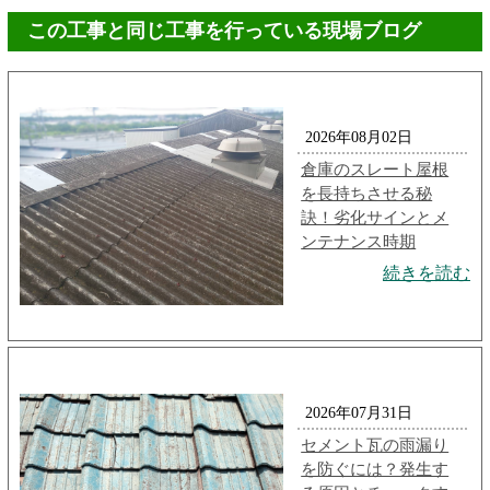
この工事と同じ工事を行っている現場ブログ
2026年08月02日
倉庫のスレート屋根
を長持ちさせる秘
訣！劣化サインとメ
ンテナンス時期
続きを読む
2026年07月31日
セメント瓦の雨漏り
を防ぐには？発生す