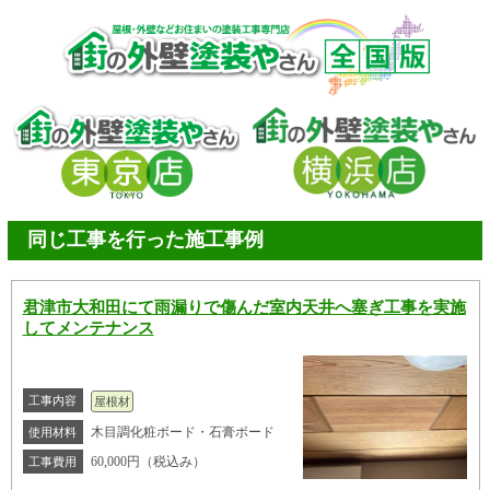
同じ工事を行った施工事例
君津市大和田にて雨漏りで傷んだ室内天井へ塞ぎ工事を実施
してメンテナンス
工事内容
屋根材
木目調化粧ボード・石膏ボード
使用材料
60,000円（税込み）
工事費用