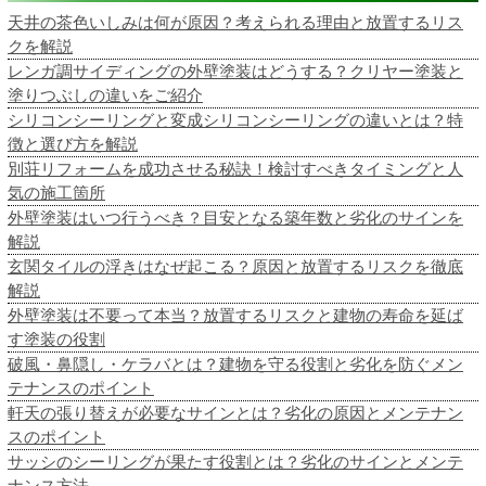
天井の茶色いしみは何が原因？考えられる理由と放置するリス
クを解説
レンガ調サイディングの外壁塗装はどうする？クリヤー塗装と
塗りつぶしの違いをご紹介
シリコンシーリングと変成シリコンシーリングの違いとは？特
徴と選び方を解説
別荘リフォームを成功させる秘訣！検討すべきタイミングと人
気の施工箇所
外壁塗装はいつ行うべき？目安となる築年数と劣化のサインを
解説
玄関タイルの浮きはなぜ起こる？原因と放置するリスクを徹底
解説
外壁塗装は不要って本当？放置するリスクと建物の寿命を延ば
す塗装の役割
破風・鼻隠し・ケラバとは？建物を守る役割と劣化を防ぐメン
テナンスのポイント
軒天の張り替えが必要なサインとは？劣化の原因とメンテナン
スのポイント
サッシのシーリングが果たす役割とは？劣化のサインとメンテ
ナンス方法