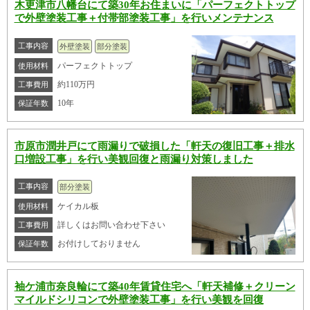
木更津市八幡台にて築30年お住まいに「パーフェクトトップ
で外壁塗装工事＋付帯部塗装工事」を行いメンテナンス
工事内容
外壁塗装
部分塗装
パーフェクトトップ
使用材料
約110万円
工事費用
10年
保証年数
市原市潤井戸にて雨漏りで破損した「軒天の復旧工事＋排水
口増設工事」を行い美観回復と雨漏り対策しました
工事内容
部分塗装
ケイカル板
使用材料
詳しくはお問い合わせ下さい
工事費用
お付けしておりません
保証年数
袖ケ浦市奈良輪にて築40年賃貸住宅へ「軒天補修＋クリーン
マイルドシリコンで外壁塗装工事」を行い美観を回復