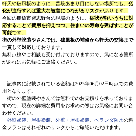
軒天や破風板のように、普段あまり目にしない場所でも、
劣
化が進行すれば重大な被害につながるリスク
があります。
今回の船橋市習志野台の現場のように、
症状が軽いうちに対
応することで費用を抑えつつ、住まいの寿命を延ばすことが
可能
です。
街の外壁塗装やさんでは、破風板の補修から軒天の交換まで
一貫して対応
しております。
無料点検やご相談も受け付けておりますので、気になる箇所
があればお気軽にご連絡ください。
記事内に記載されている金額は2025年06月02日時点での費
用となります。
街の外壁塗装やさんでは無料でのお見積りを承っておりま
すので、現在の詳細な費用をお求めの際はお気軽にお問い合
わせください。
外壁塗装
、
屋根塗装
、
外壁・屋根塗装
、
ベランダ防水
の料
金プランはそれぞれのリンクからご確認いただけます。