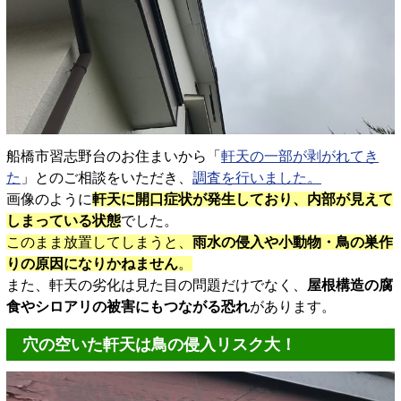
船橋市習志野台のお住まいから「
軒天の一部が剥がれてき
た
」とのご相談をいただき、
調査を行いました。
画像のように
軒天に開口症状が発生しており、内部が見えて
しまっている状態
でした。
このまま放置してしまうと、
雨水の侵入や小動物・鳥の巣作
りの原因になりかねません
。
また、軒天の劣化は見た目の問題だけでなく、
屋根構造の腐
食やシロアリの被害にもつながる恐れ
があります。
穴の空いた軒天は鳥の侵入リスク大！