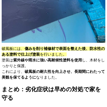
破風板には、
傷みを削り補修材で表面を整えた後、防水性の
ある塗料で仕上げ塗装
を行いました。
塗装は
紫外線や雨水に強い高耐候性塗料を使用
し、木材をし
っかりと保護。
これにより、
破風板の耐久性を向上させ、長期間にわたって
美観を保てるように
なりました。
まとめ：劣化症状は早めの対処で家を
守る