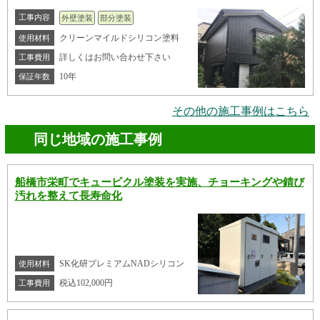
工事内容
外壁塗装
部分塗装
クリーンマイルドシリコン塗料
使用材料
詳しくはお問い合わせ下さい
工事費用
10年
保証年数
その他の施工事例はこちら
同じ地域の施工事例
船橋市栄町でキュービクル塗装を実施、チョーキングや錆び
汚れを整えて長寿命化
SK化研プレミアムNADシリコン
使用材料
税込102,000円
工事費用