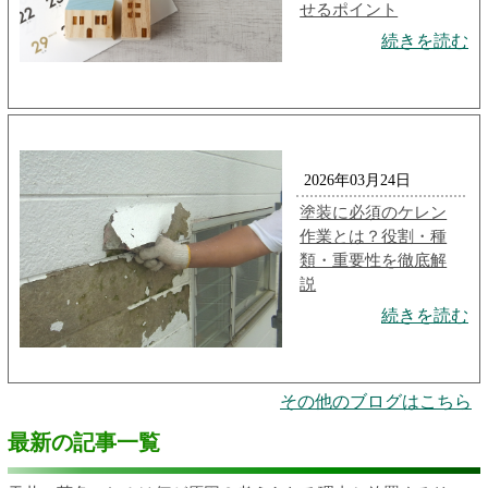
せるポイント
続きを読む
2026年03月24日
塗装に必須のケレン
作業とは？役割・種
類・重要性を徹底解
説
続きを読む
その他のブログはこちら
最新の記事一覧