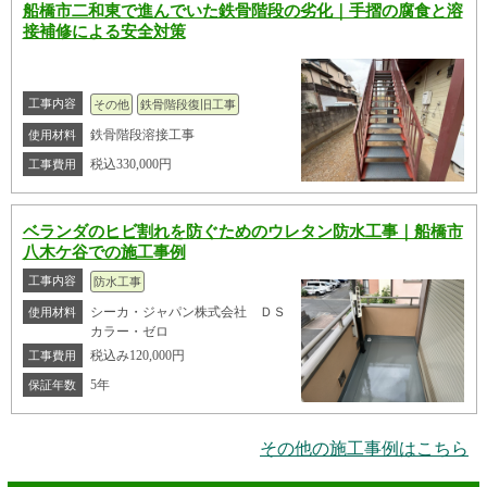
船橋市二和東で進んでいた鉄骨階段の劣化｜手摺の腐食と溶
接補修による安全対策
工事内容
その他
鉄骨階段復旧工事
鉄骨階段溶接工事
使用材料
税込330,000円
工事費用
ベランダのヒビ割れを防ぐためのウレタン防水工事｜船橋市
八木ケ谷での施工事例
工事内容
防水工事
シーカ・ジャパン株式会社 ＤＳ
使用材料
カラー・ゼロ
税込み120,000円
工事費用
5年
保証年数
その他の施工事例はこちら