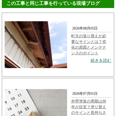
この工事と同じ工事を行っている現場ブログ
2026年08月05日
軒天の張り替えが必
要なサインとは？劣
化の原因とメンテナ
ンスのポイント
続きを読む
2026年07月01日
外壁塗装の周期は何
年が目安？塗り替え
のサインと長持ちさ