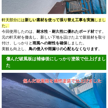
軒天部分には
新しい素材を使って張り替え工事を実施
しまし
た。
今回使用したのは、
耐水性・耐久性に優れたボード材
です。
元の軒天材を撤去し、新しい下地を設けた上で新規材を取り
付け、しっかりと
雨風への耐性を確保
しました。
美観も向上し、
鳥の侵入や雨漏りの心配もなくなります
。
傷んだ破風板は補修後にしっかり塗装で仕上げまし
た