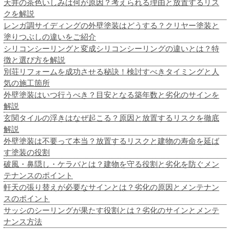
天井の茶色いしみは何が原因？考えられる理由と放置するリス
クを解説
レンガ調サイディングの外壁塗装はどうする？クリヤー塗装と
塗りつぶしの違いをご紹介
シリコンシーリングと変成シリコンシーリングの違いとは？特
徴と選び方を解説
別荘リフォームを成功させる秘訣！検討すべきタイミングと人
気の施工箇所
外壁塗装はいつ行うべき？目安となる築年数と劣化のサインを
解説
玄関タイルの浮きはなぜ起こる？原因と放置するリスクを徹底
解説
外壁塗装は不要って本当？放置するリスクと建物の寿命を延ば
す塗装の役割
破風・鼻隠し・ケラバとは？建物を守る役割と劣化を防ぐメン
テナンスのポイント
軒天の張り替えが必要なサインとは？劣化の原因とメンテナン
スのポイント
サッシのシーリングが果たす役割とは？劣化のサインとメンテ
ナンス方法