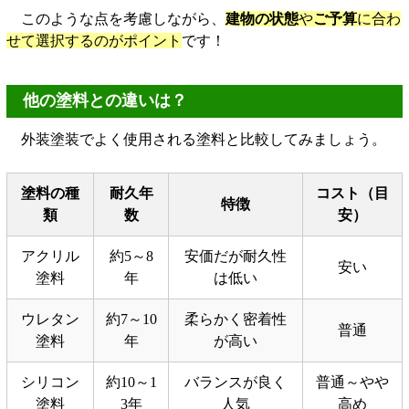
このような点を考慮しながら、
建物の状態
や
ご予算
に合わ
せて選択するのがポイント
です！
他の塗料との違いは？
外装塗装でよく使用される塗料と比較してみましょう。
塗料の種
耐久年
コスト（目
特徴
類
数
安）
アクリル
約5～8
安価だが耐久性
安い
塗料
年
は低い
ウレタン
約7～10
柔らかく密着性
普通
塗料
年
が高い
シリコン
約10～1
バランスが良く
普通～やや
塗料
3年
人気
高め