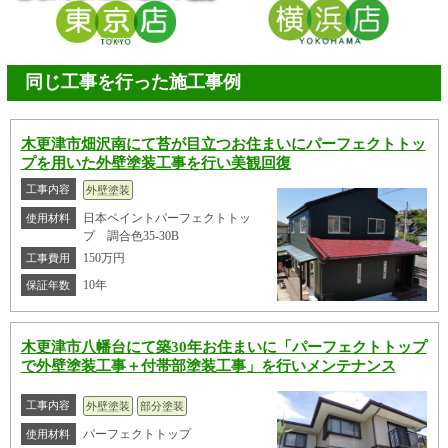
同じ工事を行った施工事例
木更津市畑沢南にて苔が目立つお住まいにパーフェクトトッ
プを用いた外壁塗装工事を行い美観回復
工事内容
外壁塗装
日本ペイントパーフェクトトッ
使用材料
プ 調合色35-30B
150万円
工事費用
10年
保証年数
木更津市八幡台にて築30年お住まいに「パーフェクトトップ
で外壁塗装工事＋付帯部塗装工事」を行いメンテナンス
工事内容
外壁塗装
部分塗装
パーフェクトトップ
使用材料