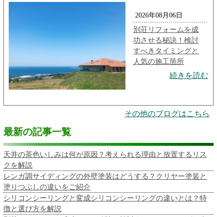
2026年08月06日
別荘リフォームを成
功させる秘訣！検討
すべきタイミングと
人気の施工箇所
続きを読む
その他のブログはこちら
最新の記事一覧
天井の茶色いしみは何が原因？考えられる理由と放置するリス
クを解説
レンガ調サイディングの外壁塗装はどうする？クリヤー塗装と
塗りつぶしの違いをご紹介
シリコンシーリングと変成シリコンシーリングの違いとは？特
徴と選び方を解説