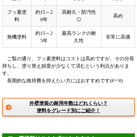
フッ素塗
約15～2
高耐久・防汚性
高め
料
0年
◎
約15～2
最高ランクの耐
無機塗料
非常に高価
5年
久性
ご覧の通り、フッ素塗料はコストは高めですが、その分長
持ちし、塗り替え頻度が少なくて済むという利点がありま
す。
長期的な維持費を抑えたい方にはおすすめです(#^^#)
外壁塗装の耐用年数はどれくらい？
塗料をグレード別にご紹介！