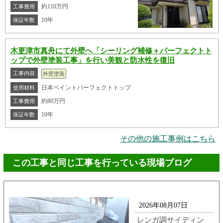
約110万円
工事費用
10年
保証年数
木更津市真舟にて外壁へ「シーリング補修＋パーフェクトト
ップで外壁塗装工事」を行い美観と防水性を復旧
工事内容
外壁塗装
日本ペイントパーフェクトトップ
使用材料
約80万円
工事費用
10年
保証年数
その他の施工事例はこちら
この工事と同じ工事を行っている現場ブログ
2026年08月07日
レンガ調サイディン