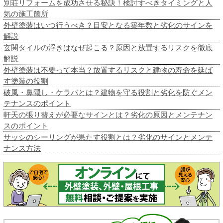
別荘リフォームを成功させる秘訣！検討すべきタイミングと人
気の施工箇所
外壁塗装はいつ行うべき？目安となる築年数と劣化のサインを
解説
玄関タイルの浮きはなぜ起こる？原因と放置するリスクを徹底
解説
外壁塗装は不要って本当？放置するリスクと建物の寿命を延ば
す塗装の役割
破風・鼻隠し・ケラバとは？建物を守る役割と劣化を防ぐメン
テナンスのポイント
軒天の張り替えが必要なサインとは？劣化の原因とメンテナン
スのポイント
サッシのシーリングが果たす役割とは？劣化のサインとメンテ
ナンス方法