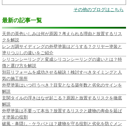
その他のブログはこちら
最新の記事一覧
天井の茶色いしみは何が原因？考えられる理由と放置するリス
クを解説
レンガ調サイディングの外壁塗装はどうする？クリヤー塗装と
塗りつぶしの違いをご紹介
シリコンシーリングと変成シリコンシーリングの違いとは？特
徴と選び方を解説
別荘リフォームを成功させる秘訣！検討すべきタイミングと人
気の施工箇所
外壁塗装はいつ行うべき？目安となる築年数と劣化のサインを
解説
玄関タイルの浮きはなぜ起こる？原因と放置するリスクを徹底
解説
外壁塗装は不要って本当？放置するリスクと建物の寿命を延ば
す塗装の役割
破風・鼻隠し・ケラバとは？建物を守る役割と劣化を防ぐメン