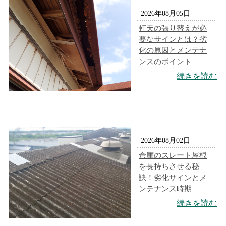
2026年08月05日
軒天の張り替えが必
要なサインとは？劣
化の原因とメンテナ
ンスのポイント
続きを読む
2026年08月02日
倉庫のスレート屋根
を長持ちさせる秘
訣！劣化サインとメ
ンテナンス時期
続きを読む