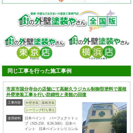
同じ工事を行った施工事例
市原市国分寺台の店舗にて高耐久ラジカル制御型塗料で屋根
外壁塗装工事を行い防錆性と美観の回復
工事内容
外壁塗装
屋根塗装
シーリング打ち替え
日本ペイント パーフェクトトッ
使用材料
プ（ND-250、K39-50H） 日本ペ
イント 日本ペイントシリコンル