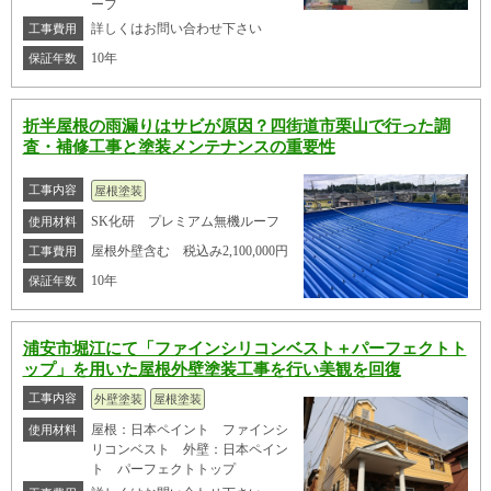
ーフ
詳しくはお問い合わせ下さい
工事費用
10年
保証年数
折半屋根の雨漏りはサビが原因？四街道市栗山で行った調
査・補修工事と塗装メンテナンスの重要性
工事内容
屋根塗装
SK化研 プレミアム無機ルーフ
使用材料
屋根外壁含む 税込み2,100,000円
工事費用
10年
保証年数
浦安市堀江にて「ファインシリコンベスト＋パーフェクトト
ップ」を用いた屋根外壁塗装工事を行い美観を回復
工事内容
外壁塗装
屋根塗装
屋根：日本ペイント ファインシ
使用材料
リコンベスト 外壁：日本ペイン
ト パーフェクトトップ