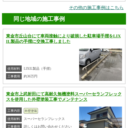
その他の施工事例はこちら
同じ地域の施工事例
東金市丘山台にて車両接触により破損した駐車場手摺をLIX
IL製品の手摺に交換工事しました
LIXIL製品（手摺）
使用材料
約36万円
工事費用
東金市上武射田にて高耐久無機塗料スーパーセランフレック
スを使用した外壁塗装工事でメンテナンス
工事内容
外壁塗装
スーパーセランフレックス
使用材料
詳しくはお問い合わせください
工事費用