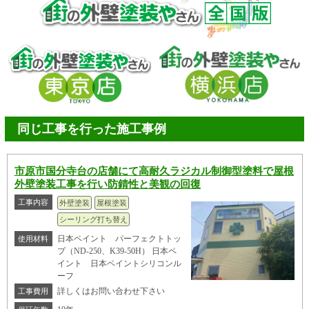
同じ工事を行った施工事例
市原市国分寺台の店舗にて高耐久ラジカル制御型塗料で屋根
外壁塗装工事を行い防錆性と美観の回復
工事内容
外壁塗装
屋根塗装
シーリング打ち替え
日本ペイント パーフェクトトッ
使用材料
プ（ND-250、K39-50H） 日本ペ
イント 日本ペイントシリコンル
ーフ
詳しくはお問い合わせ下さい
工事費用