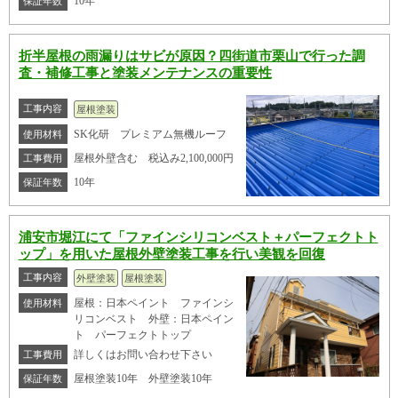
10年
保証年数
折半屋根の雨漏りはサビが原因？四街道市栗山で行った調
査・補修工事と塗装メンテナンスの重要性
工事内容
屋根塗装
SK化研 プレミアム無機ルーフ
使用材料
屋根外壁含む 税込み2,100,000円
工事費用
10年
保証年数
浦安市堀江にて「ファインシリコンベスト＋パーフェクトト
ップ」を用いた屋根外壁塗装工事を行い美観を回復
工事内容
外壁塗装
屋根塗装
屋根：日本ペイント ファインシ
使用材料
リコンベスト 外壁：日本ペイン
ト パーフェクトトップ
詳しくはお問い合わせ下さい
工事費用
屋根塗装10年 外壁塗装10年
保証年数