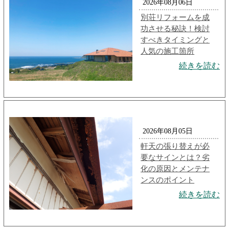
2026年08月06日
別荘リフォームを成
功させる秘訣！検討
すべきタイミングと
人気の施工箇所
続きを読む
2026年08月05日
軒天の張り替えが必
要なサインとは？劣
化の原因とメンテナ
ンスのポイント
続きを読む