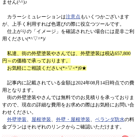
ません(^^)♪
カラーシミュレーションは
注意点
もいくつかございます
が、上手く利用すれば色選びの際に役立つツールです。
仕上がりの「イメージ」を確認されたい場合には是非ご利
用ください(*^▽^*)/
私達、街の外壁塗装やさんでは、外壁塗装は税込657,800
円～の価格で承っております。
お気軽にご相談ください(*>▽<*)9★
記事内に記載されている金額は2024年08月14日時点での費
用となります。
街の外壁塗装やさんでは無料でのお見積りを承っておりま
すので、現在の詳細な費用をお求めの際はお気軽にお問い合
わせください。
外壁塗装
、
屋根塗装
、
外壁・屋根塗装
、
ベランダ防水
の料
金プランはそれぞれのリンクからご確認いただけます。