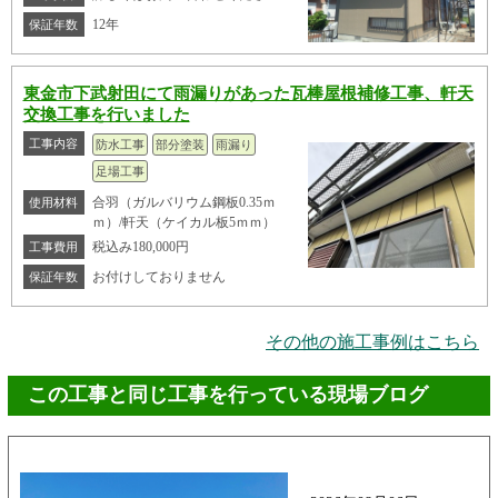
12年
保証年数
東金市下武射田にて雨漏りがあった瓦棒屋根補修工事、軒天
交換工事を行いました
工事内容
防水工事
部分塗装
雨漏り
足場工事
合羽（ガルバリウム鋼板0.35ｍ
使用材料
ｍ）/軒天（ケイカル板5ｍｍ）
税込み180,000円
工事費用
お付けしておりません
保証年数
その他の施工事例はこちら
この工事と同じ工事を行っている現場ブログ