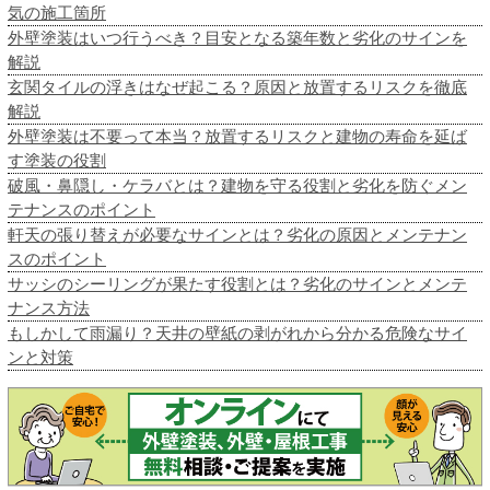
気の施工箇所
外壁塗装はいつ行うべき？目安となる築年数と劣化のサインを
解説
玄関タイルの浮きはなぜ起こる？原因と放置するリスクを徹底
解説
外壁塗装は不要って本当？放置するリスクと建物の寿命を延ば
す塗装の役割
破風・鼻隠し・ケラバとは？建物を守る役割と劣化を防ぐメン
テナンスのポイント
軒天の張り替えが必要なサインとは？劣化の原因とメンテナン
スのポイント
サッシのシーリングが果たす役割とは？劣化のサインとメンテ
ナンス方法
もしかして雨漏り？天井の壁紙の剥がれから分かる危険なサイ
ンと対策