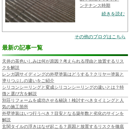
ンテナンス時期
続きを読む
その他のブログはこちら
最新の記事一覧
天井の茶色いしみは何が原因？考えられる理由と放置するリス
クを解説
レンガ調サイディングの外壁塗装はどうする？クリヤー塗装と
塗りつぶしの違いをご紹介
シリコンシーリングと変成シリコンシーリングの違いとは？特
徴と選び方を解説
別荘リフォームを成功させる秘訣！検討すべきタイミングと人
気の施工箇所
外壁塗装はいつ行うべき？目安となる築年数と劣化のサインを
解説
玄関タイルの浮きはなぜ起こる？原因と放置するリスクを徹底