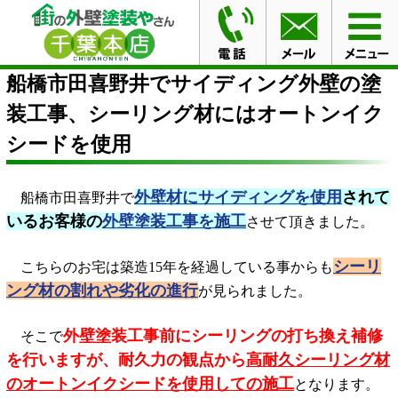
HOME
ブログ
船橋市田喜野井でサイディング外壁の塗
装工事、シーリング材にはオートンイクシードを使用
船橋市田喜野井でサイディング外壁の塗
装工事、シーリング材にはオートンイク
シードを使用
外壁材にサイディングを使用
されて
船橋市田喜野井で
いるお客様の
外壁塗装工事を施工
させて頂きました。
シーリ
こちらのお宅は築造15年を経過している事からも
ング材の割れや劣化の進行
が見られました。
外壁塗装工事前にシーリングの打ち換え補修
そこで
を行いますが、耐久力の観点から
高耐久シーリング材
のオートンイクシードを使用しての施工
となります。