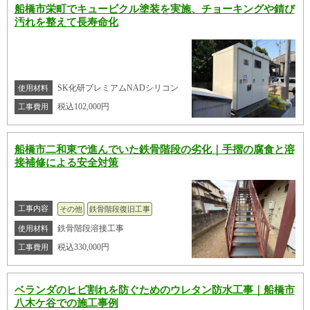
船橋市栄町でキュービクル塗装を実施、チョーキングや錆び
汚れを整えて長寿命化
SK化研プレミアムNADシリコン
使用材料
税込102,000円
工事費用
船橋市二和東で進んでいた鉄骨階段の劣化｜手摺の腐食と溶
接補修による安全対策
工事内容
その他
鉄骨階段復旧工事
鉄骨階段溶接工事
使用材料
税込330,000円
工事費用
ベランダのヒビ割れを防ぐためのウレタン防水工事｜船橋市
八木ケ谷での施工事例