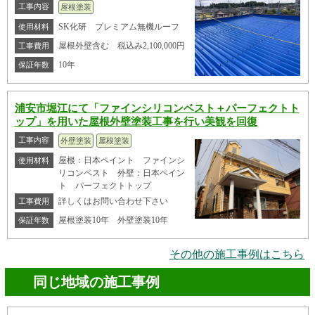
工事内容
屋根塗装
SK化研 プレミアム無機ルーフ
使用材料
屋根外壁含む 税込み2,100,000円
工事費用
10年
保証年数
浦安市堀江にて「ファインシリコンベスト＋パーフェクトト
ップ」を用いた屋根外壁塗装工事を行い美観を回復
工事内容
外壁塗装
屋根塗装
屋根：日本ペイント ファインシ
使用材料
リコンベスト 外壁：日本ペイン
ト パーフェクトトップ
詳しくはお問い合わせ下さい
工事費用
屋根塗装10年 外壁塗装10年
保証年数
その他の施工事例はこちら
同じ地域の施工事例