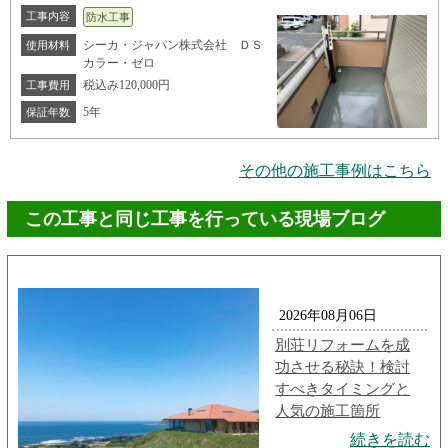
工事内容
防水工事
シーカ・ジャパン株式会社 ＤＳ
使用材料
カラー・ゼロ
税込み120,000円
工事費用
5年
保証年数
その他の施工事例はこちら
この工事と同じ工事を行っている現場ブログ
2026年08月06日
別荘リフォームを成
功させる秘訣！検討
すべきタイミングと
人気の施工箇所
続きを読む