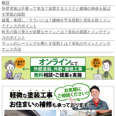
解説
外壁塗装は不要って本当？放置するリスクと建物の寿命を延ば
す塗装の役割
破風・鼻隠し・ケラバとは？建物を守る役割と劣化を防ぐメン
テナンスのポイント
軒天の張り替えが必要なサインとは？劣化の原因とメンテナン
スのポイント
サッシのシーリングが果たす役割とは？劣化のサインとメンテ
ナンス方法