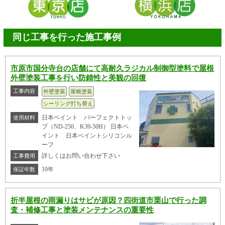
同じ工事を行った施工事例
市原市国分寺台の店舗にて高耐久ラジカル制御型塗料で屋根
外壁塗装工事を行い防錆性と美観の回復
工事内容
外壁塗装
屋根塗装
シーリング打ち替え
日本ペイント パーフェクトトッ
使用材料
プ（ND-250、K39-50H） 日本ペ
イント 日本ペイントシリコンル
ーフ
詳しくはお問い合わせ下さい
工事費用
10年
保証年数
折半屋根の雨漏りはサビが原因？四街道市栗山で行った調
査・補修工事と塗装メンテナンスの重要性