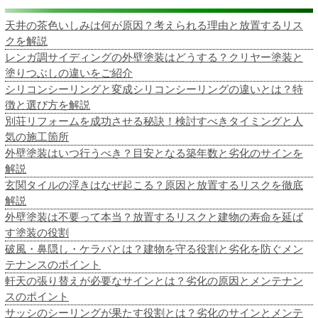
天井の茶色いしみは何が原因？考えられる理由と放置するリス
クを解説
レンガ調サイディングの外壁塗装はどうする？クリヤー塗装と
塗りつぶしの違いをご紹介
シリコンシーリングと変成シリコンシーリングの違いとは？特
徴と選び方を解説
別荘リフォームを成功させる秘訣！検討すべきタイミングと人
気の施工箇所
外壁塗装はいつ行うべき？目安となる築年数と劣化のサインを
解説
玄関タイルの浮きはなぜ起こる？原因と放置するリスクを徹底
解説
外壁塗装は不要って本当？放置するリスクと建物の寿命を延ば
す塗装の役割
破風・鼻隠し・ケラバとは？建物を守る役割と劣化を防ぐメン
テナンスのポイント
軒天の張り替えが必要なサインとは？劣化の原因とメンテナン
スのポイント
サッシのシーリングが果たす役割とは？劣化のサインとメンテ