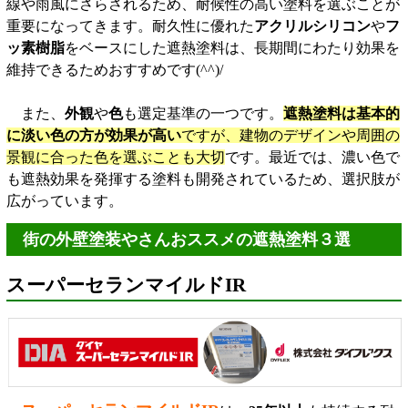
線や雨風にさらされるため、耐候性の高い塗料を選ぶことが
重要になってきます。耐久性に優れた
アクリルシリコン
や
フ
ッ素樹脂
をベースにした遮熱塗料は、長期間にわたり効果を
維持できるためおすすめです(^^)/
また、
外観
や
色
も選定基準の一つです。
遮熱塗料は基本的
に淡い色の方が効果が高い
ですが、建物のデザインや周囲の
景観に合った色を選ぶことも大切
です。最近では、濃い色で
も遮熱効果を発揮する塗料も開発されているため、選択肢が
広がっています。
街の外壁塗装やさんおススメの遮熱塗料３選
スーパーセランマイルドIR