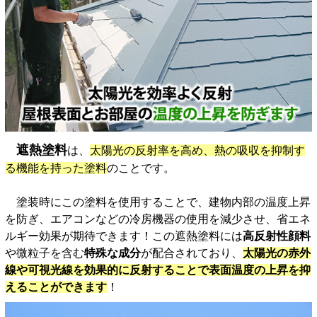
遮熱塗料
は、
太陽光の反射率を高め、熱の吸収を抑制す
る機能を持った塗料
のことです。
塗装時にこの塗料を使用することで、建物内部の温度上昇
を防ぎ、エアコンなどの冷房機器の使用を減少させ、省エネ
ルギー効果が期待できます！この遮熱塗料には
高反射性顔料
や微粒子を含む
特殊な成分
が配合されており、
太陽光の赤外
線や可視光線を効果的に反射することで表面温度の上昇を抑
えることができます
！