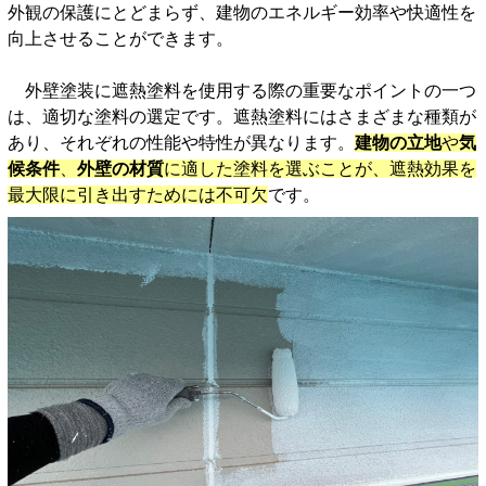
外観の保護にとどまらず、建物のエネルギー効率や快適性を
向上させることができます。
外壁塗装に遮熱塗料を使用する際の重要なポイントの一つ
は、適切な塗料の選定です。遮熱塗料にはさまざまな種類が
あり、それぞれの性能や特性が異なります。
建物の立地
や
気
候条件
、
外壁の材質
に適した塗料を選ぶことが、遮熱効果を
最大限に引き出すためには不可欠
です。