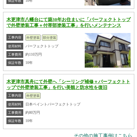
10年
保証年数
木更津市八幡台にて築30年お住まいに「パーフェクトトップ
で外壁塗装工事＋付帯部塗装工事」を行いメンテナンス
工事内容
外壁塗装
部分塗装
パーフェクトトップ
使用材料
約110万円
工事費用
10年
保証年数
木更津市真舟にて外壁へ「シーリング補修＋パーフェクトト
ップで外壁塗装工事」を行い美観と防水性を復旧
工事内容
外壁塗装
日本ペイントパーフェクトトップ
使用材料
約80万円
工事費用
10年
保証年数
その他の施工事例はこちら