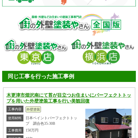
同じ工事を行った施工事例
木更津市畑沢南にて苔が目立つお住まいにパーフェクトトッ
プを用いた外壁塗装工事を行い美観回復
工事内容
外壁塗装
日本ペイントパーフェクトトッ
使用材料
プ 調合色35-30B
150万円
工事費用