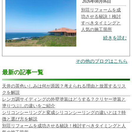
2026年08月06日
別荘リフォームを成
功させる秘訣！検討
すべきタイミングと
人気の施工箇所
続きを読む
その他のブログはこちら
最新の記事一覧
天井の茶色いしみは何が原因？考えられる理由と放置するリス
クを解説
レンガ調サイディングの外壁塗装はどうする？クリヤー塗装と
塗りつぶしの違いをご紹介
シリコンシーリングと変成シリコンシーリングの違いとは？特
徴と選び方を解説
別荘リフォームを成功させる秘訣！検討すべきタイミングと人