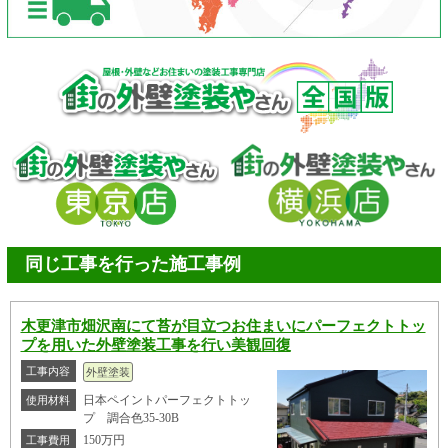
同じ工事を行った施工事例
木更津市畑沢南にて苔が目立つお住まいにパーフェクトトッ
プを用いた外壁塗装工事を行い美観回復
工事内容
外壁塗装
日本ペイントパーフェクトトッ
使用材料
プ 調合色35-30B
150万円
工事費用