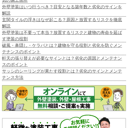
気の施工箇所
外壁塗装はいつ行うべき？目安となる築年数と劣化のサインを
解説
玄関タイルの浮きはなぜ起こる？原因と放置するリスクを徹底
解説
外壁塗装は不要って本当？放置するリスクと建物の寿命を延ば
す塗装の役割
破風・鼻隠し・ケラバとは？建物を守る役割と劣化を防ぐメン
テナンスのポイント
軒天の張り替えが必要なサインとは？劣化の原因とメンテナン
スのポイント
サッシのシーリングが果たす役割とは？劣化のサインとメンテ
ナンス方法