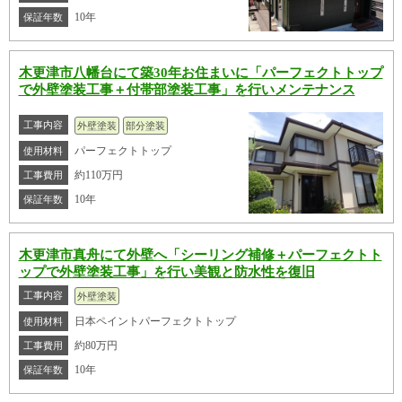
10年
保証年数
木更津市八幡台にて築30年お住まいに「パーフェクトトップ
で外壁塗装工事＋付帯部塗装工事」を行いメンテナンス
工事内容
外壁塗装
部分塗装
パーフェクトトップ
使用材料
約110万円
工事費用
10年
保証年数
木更津市真舟にて外壁へ「シーリング補修＋パーフェクトト
ップで外壁塗装工事」を行い美観と防水性を復旧
工事内容
外壁塗装
日本ペイントパーフェクトトップ
使用材料
約80万円
工事費用
10年
保証年数