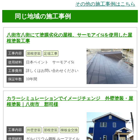
その他の施工事例はこちら
同じ地域の施工事例
八街市八街にて塗膜劣化の屋根、サーモアイSiを使用した屋
根塗装工事
工事内容
屋根塗装
足場工事
日本ペイント サーモアイSi
使用材料
詳しくはお問い合わせください
工事費用
10年間
保証年数
カラーシミュレーションでイメージチェンジ 外壁塗装・屋
根塗装｜八街市 郡司様
工事内容
外壁塗装
屋根塗装
棟板金交換
ガルバリウム鋼板,ルーフマイル
使用材料