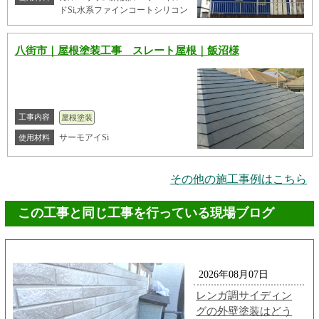
ドSi,水系ファインコートシリコン
八街市｜屋根塗装工事 スレート屋根｜飯沼様
工事内容
屋根塗装
サーモアイSi
使用材料
その他の施工事例はこちら
この工事と同じ工事を行っている現場ブログ
2026年08月07日
レンガ調サイディン
グの外壁塗装はどう