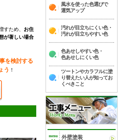
風水を使った色選びで
運気アップ
汚れが目立ちにくい色・
増すため、
お住
汚れが目立ちやすい色
態が著しい場合
色あせしやすい色・
色あせしにくい色
事を検討する
ょう
！
ツートンやカラフルに塗
り替えたい人が知ってお
くべきこと
menu
外壁塗装