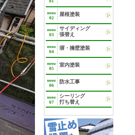
01
menu
屋根塗装
02
サイディング
menu
張替え
03
menu
塀・擁壁塗装
04
menu
室内塗装
05
menu
防水工事
06
シーリング
menu
打ち替え
07