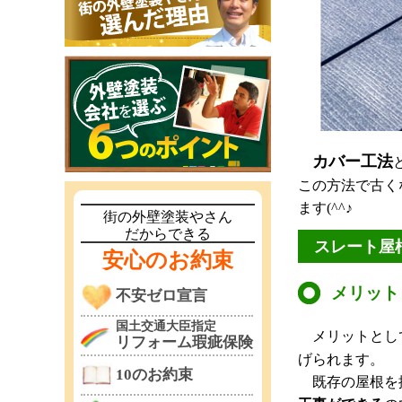
カバー工法
この方法で古く
ます(^^♪
街の外壁塗装やさん
だからできる
スレート屋
安心のお約束
メリット
不安ゼロ宣言
国土交通大臣指定
メリットとし
リフォーム瑕疵保険
げられます。
10のお約束
既存の屋根を