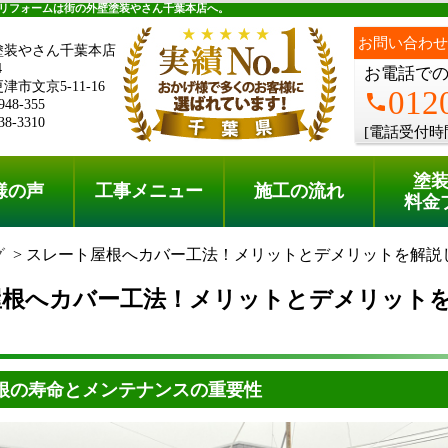
料金プラン
無料点検
リフォームは街の外壁塗装やさん千葉本店へ。
お問い合わせ
塗装やさん千葉本店
4
お電話で
市文京5-11-16
012
phone
948-355
38-3310
[電話受付時
塗
様の声
工事メニュー
施工の流れ
料金
グ
スレート屋根へカバー工法！メリットとデメリットを解説
屋根へカバー工法！メリットとデメリット
根の寿命とメンテナンスの重要性