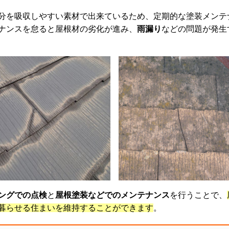
分を吸収しやすい素材で出来ているため、定期的な塗装メンテ
ナンスを怠ると屋根材の劣化が進み、
雨漏り
などの問題が発生
ングでの点検
と
屋根塗装などでのメンテナンス
を行うことで、
暮らせる住まいを維持することができます
。