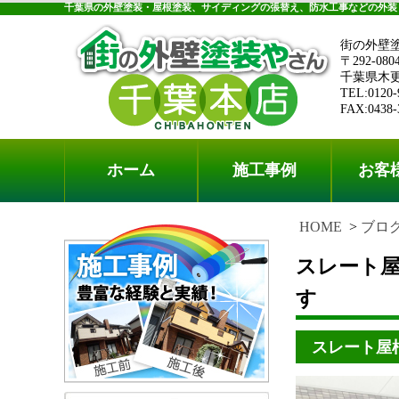
千葉県の外壁塗装・屋根塗装、サイディングの張替え、防水工事などの外装
街の外壁
〒292-080
千葉県木更津
TEL:0120-
FAX:0438-
ホーム
施工事例
お客
HOME
ブロ
スレート
す
スレート屋