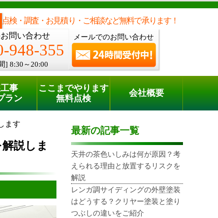
メールでのご相談
電話でのご相談
[8:30～20:00]
0120-948-355
phone
点検・調査・お見積り・ご相談など無料で承ります！
のお問い合わせ
メールでのお問い合わせ
0-948-355
間]
8:30～20:00
装工事
ここまでやります
会社概要
プラン
無料点検
します
最新の記事一覧
を解説しま
天井の茶色いしみは何が原因？考
えられる理由と放置するリスクを
解説
レンガ調サイディングの外壁塗装
はどうする？クリヤー塗装と塗り
つぶしの違いをご紹介