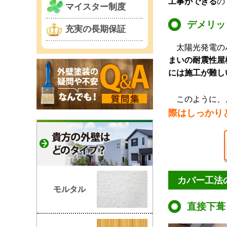
工事ができる
の
マイスター制度
デメリッ
充実の長期保証
太陽光発電の
まいの耐震性屋
には施工が難し
このように、メ
際はしっかり
カバー工法
モルタル
直接下葺