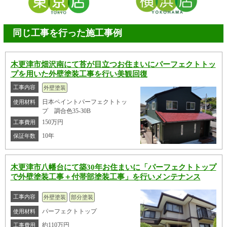
同じ工事を行った施工事例
木更津市畑沢南にて苔が目立つお住まいにパーフェクトトッ
プを用いた外壁塗装工事を行い美観回復
工事内容
外壁塗装
日本ペイントパーフェクトトッ
使用材料
プ 調合色35-30B
150万円
工事費用
10年
保証年数
木更津市八幡台にて築30年お住まいに「パーフェクトトップ
で外壁塗装工事＋付帯部塗装工事」を行いメンテナンス
工事内容
外壁塗装
部分塗装
パーフェクトトップ
使用材料
約110万円
工事費用