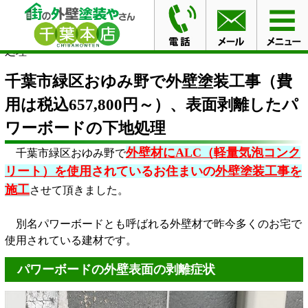
HOME
ブログ
千葉市緑区おゆみ野で外壁塗装工事（費
用は税込657,800円～）、表面剥離したパワーボードの下地
処理
千葉市緑区おゆみ野で外壁塗装工事（費
用は税込657,800円～）、表面剥離したパ
ワーボードの下地処理
外壁材にALC（軽量気泡コンク
千葉市緑区おゆみ野で
リート）を使用
されているお住まいの
外壁塗装工事を
施工
させて頂きました。
別名パワーボードとも呼ばれる外壁材で昨今多くのお宅で
使用されている建材です。
パワーボードの外壁表面の剥離症状