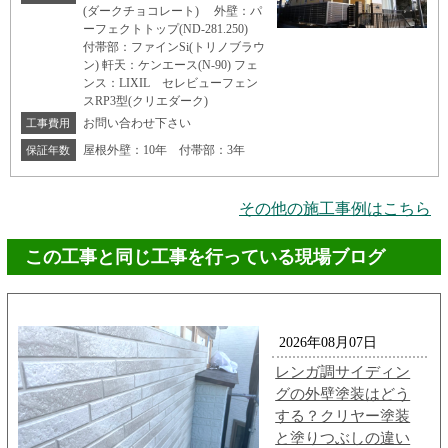
(ダークチョコレート) 外壁：パ
ーフェクトトップ(ND-281.250)
付帯部：ファインSi(トリノブラウ
ン) 軒天：ケンエース(N-90) フェ
ンス：LIXIL セレビューフェン
スRP3型(クリエダーク)
お問い合わせ下さい
工事費用
屋根外壁：10年 付帯部：3年
保証年数
その他の施工事例はこちら
この工事と同じ工事を行っている現場ブログ
2026年08月07日
レンガ調サイディン
グの外壁塗装はどう
する？クリヤー塗装
と塗りつぶしの違い