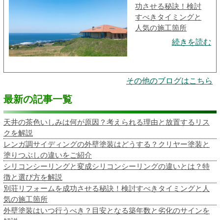
功させる秘訣！検討
すべきタイミングと
人気の施工箇所
続きを読む
その他のブログはこちら
最新の記事一覧
天井の茶色いしみは何が原因？考えられる理由と放置するリス
クを解説
レンガ調サイディングの外壁塗装はどうする？クリヤー塗装と
塗りつぶしの違いをご紹介
シリコンシーリングと変成シリコンシーリングの違いとは？特
徴と選び方を解説
別荘リフォームを成功させる秘訣！検討すべきタイミングと人
気の施工箇所
外壁塗装はいつ行うべき？目安となる築年数と劣化のサインを