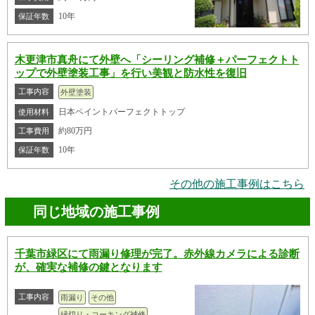
10年
保証年数
木更津市真舟にて外壁へ「シーリング補修＋パーフェクトト
ップで外壁塗装工事」を行い美観と防水性を復旧
工事内容
外壁塗装
日本ペイントパーフェクトトップ
使用材料
約80万円
工事費用
10年
保証年数
その他の施工事例はこちら
同じ地域の施工事例
千葉市緑区にて雨漏り修理が完了。赤外線カメラによる診断
が、確実な補修の鍵となります
工事内容
雨漏り
その他
縁切り・コーキング補修