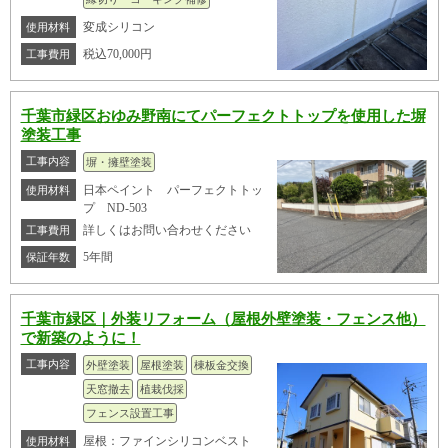
変成シリコン
使用材料
税込70,000円
工事費用
千葉市緑区おゆみ野南にてパーフェクトトップを使用した塀
塗装工事
工事内容
塀・擁壁塗装
日本ペイント パーフェクトトッ
使用材料
プ ND-503
詳しくはお問い合わせください
工事費用
5年間
保証年数
千葉市緑区｜外装リフォーム（屋根外壁塗装・フェンス他）
で新築のように！
工事内容
外壁塗装
屋根塗装
棟板金交換
天窓撤去
植栽伐採
フェンス設置工事
屋根：ファインシリコンベスト
使用材料