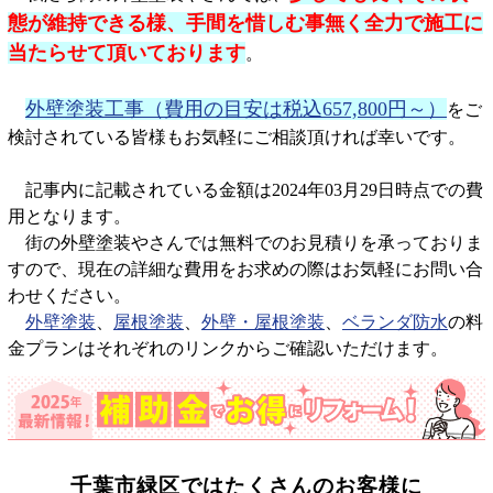
態が維持できる様、手間を惜しむ事無く全力で施工に
当たらせて頂いております
。
外壁塗装工事（費用の目安は税込657,800円～）
をご
検討されている皆様もお気軽にご相談頂ければ幸いです。
記事内に記載されている金額は2024年03月29日時点での費
用となります。
街の外壁塗装やさんでは無料でのお見積りを承っておりま
すので、現在の詳細な費用をお求めの際はお気軽にお問い合
わせください。
外壁塗装
、
屋根塗装
、
外壁・屋根塗装
、
ベランダ防水
の料
金プランはそれぞれのリンクからご確認いただけます。
千葉市緑区では
たくさんのお客様に