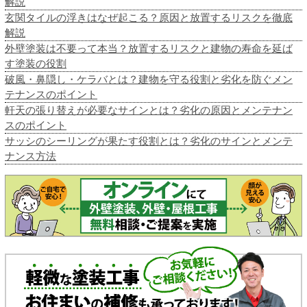
解説
玄関タイルの浮きはなぜ起こる？原因と放置するリスクを徹底
解説
外壁塗装は不要って本当？放置するリスクと建物の寿命を延ば
す塗装の役割
破風・鼻隠し・ケラバとは？建物を守る役割と劣化を防ぐメン
テナンスのポイント
軒天の張り替えが必要なサインとは？劣化の原因とメンテナン
スのポイント
サッシのシーリングが果たす役割とは？劣化のサインとメンテ
ナンス方法