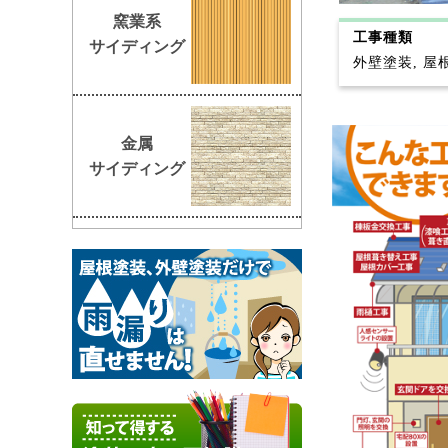
窯業系
工事種類
サイディング
外壁塗装, 屋
金属
サイディング