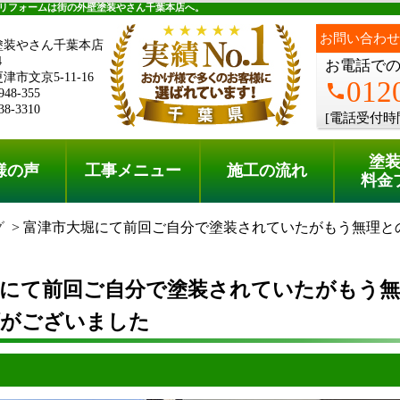
料金プラン
無料点検
リフォームは街の外壁塗装やさん千葉本店へ。
お問い合わせ
塗装やさん千葉本店
4
お電話で
市文京5-11-16
012
phone
948-355
38-3310
[電話受付時
塗
様の声
工事メニュー
施工の流れ
料金
グ
富津市大堀にて前回ご自分で塗装されていたがもう無理と
堀にて前回ご自分で塗装されていたがもう無
頼がございました