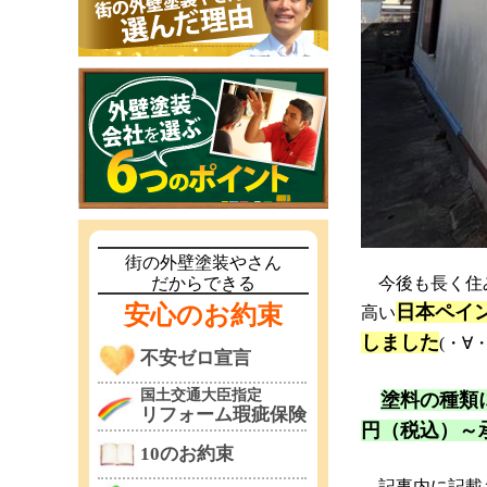
街の外壁塗装やさん
だからできる
今後も長く住み
安心のお約束
日本ペイ
高い
しました
(・∀・
不安ゼロ宣言
国土交通大臣指定
塗料の種類
リフォーム瑕疵保険
円（税込）～
10のお約束
記事内に記載さ