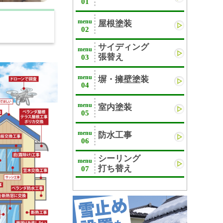
01
menu
屋根塗装
02
サイディング
menu
張替え
03
menu
塀・擁壁塗装
04
menu
室内塗装
05
menu
防水工事
06
シーリング
menu
打ち替え
07