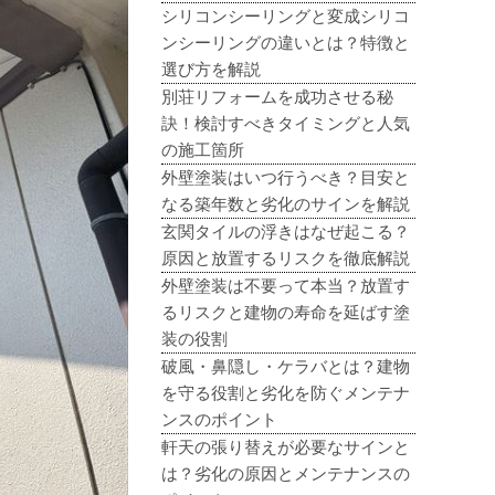
シリコンシーリングと変成シリコ
ンシーリングの違いとは？特徴と
選び方を解説
別荘リフォームを成功させる秘
訣！検討すべきタイミングと人気
の施工箇所
外壁塗装はいつ行うべき？目安と
なる築年数と劣化のサインを解説
玄関タイルの浮きはなぜ起こる？
原因と放置するリスクを徹底解説
外壁塗装は不要って本当？放置す
るリスクと建物の寿命を延ばす塗
装の役割
破風・鼻隠し・ケラバとは？建物
を守る役割と劣化を防ぐメンテナ
ンスのポイント
軒天の張り替えが必要なサインと
は？劣化の原因とメンテナンスの