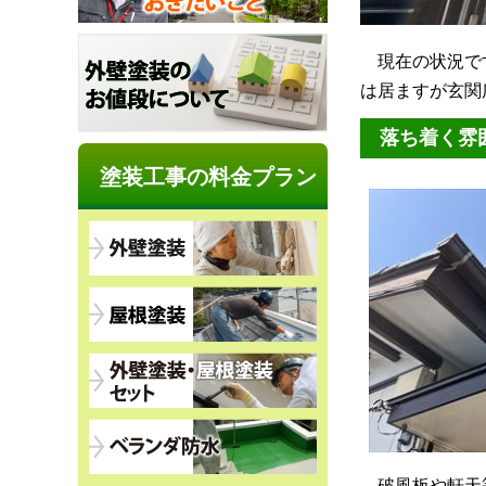
現在の状況です
は居ますが玄関
落ち着く雰
塗装工事の料金プラン
破風板や軒天等