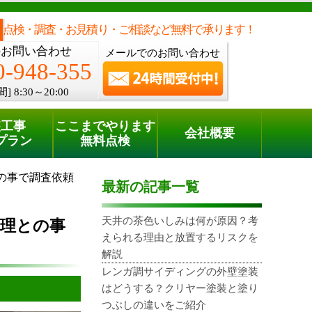
メールでのご相談
電話でのご相談
[8:30～20:00]
0120-948-355
phone
点検・調査・お見積り・ご相談など無料で承ります！
のお問い合わせ
メールでのお問い合わせ
0-948-355
間]
8:30～20:00
装工事
ここまでやります
会社概要
プラン
無料点検
の事で調査依頼
最新の記事一覧
天井の茶色いしみは何が原因？考
理との事
えられる理由と放置するリスクを
解説
レンガ調サイディングの外壁塗装
はどうする？クリヤー塗装と塗り
つぶしの違いをご紹介