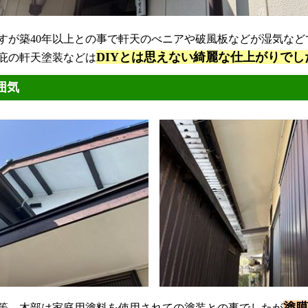
が築40年以上との事で軒天のべニアや破風板などが湿気など
DIYとは思えない綺麗な仕上がりでした( 
庇の軒天塗装などは
囲気
塗膜
、木部は家庭用塗料を使用されての塗装との事でしたが