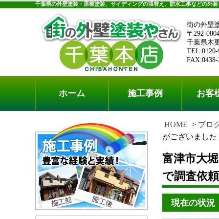
千葉県の外壁塗装・屋根塗装、サイディングの張替え、防水工事などの外装
街の外壁
〒292-080
千葉県木更津
TEL:0120-
FAX:0438-
ホーム
施工事例
お客
HOME
ブロ
がございました
富津市大
で調査依
現在の状況