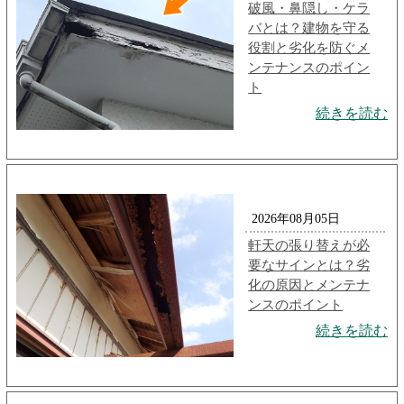
破風・鼻隠し・ケラ
バとは？建物を守る
役割と劣化を防ぐメ
ンテナンスのポイン
ト
続きを読む
2026年08月05日
軒天の張り替えが必
要なサインとは？劣
化の原因とメンテナ
ンスのポイント
続きを読む