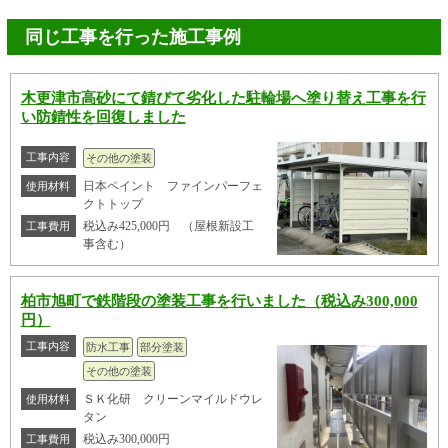
同じ工事を行った施工事例
木更津市高砂にて錆びて劣化した駐輪場へ塗り替え工事を行
い防錆性を回復しました
工事内容
その他の塗装
日本ペイント ファインパーフェ
使用材料
クトトップ
税込み425,000円 （屋根新設工
工事費用
事含む）
柏市旭町で鉄階段の塗装工事を行いました（税込み300,000
円）
工事内容
防水工事
部分塗装
その他の塗装
ＳＫ化研 クリーンマイルドウレ
使用材料
タン
税込み300,000円
工事費用