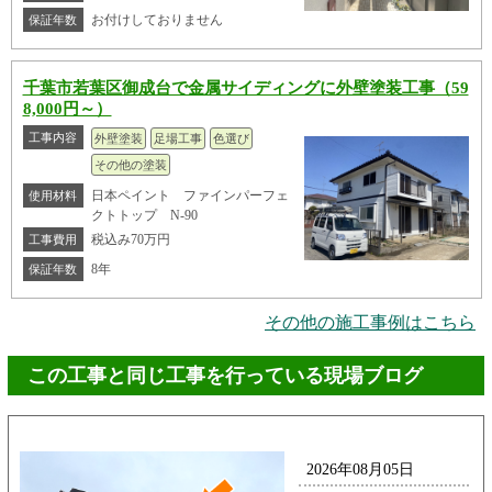
お付けしておりません
保証年数
千葉市若葉区御成台で金属サイディングに外壁塗装工事（59
8,000円～）
工事内容
外壁塗装
足場工事
色選び
その他の塗装
日本ペイント ファインパーフェ
使用材料
クトトップ N-90
税込み70万円
工事費用
8年
保証年数
その他の施工事例はこちら
この工事と同じ工事を行っている現場ブログ
2026年08月05日