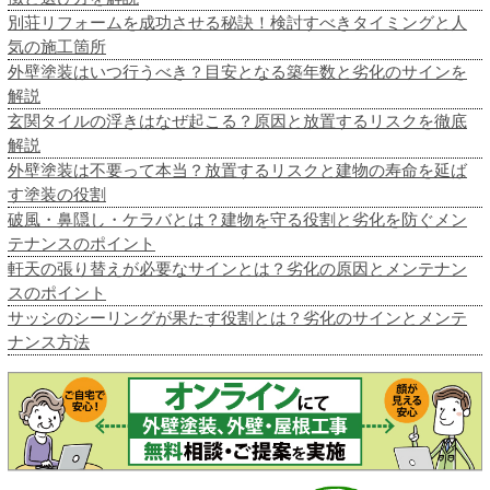
別荘リフォームを成功させる秘訣！検討すべきタイミングと人
気の施工箇所
外壁塗装はいつ行うべき？目安となる築年数と劣化のサインを
解説
玄関タイルの浮きはなぜ起こる？原因と放置するリスクを徹底
解説
外壁塗装は不要って本当？放置するリスクと建物の寿命を延ば
す塗装の役割
破風・鼻隠し・ケラバとは？建物を守る役割と劣化を防ぐメン
テナンスのポイント
軒天の張り替えが必要なサインとは？劣化の原因とメンテナン
スのポイント
サッシのシーリングが果たす役割とは？劣化のサインとメンテ
ナンス方法