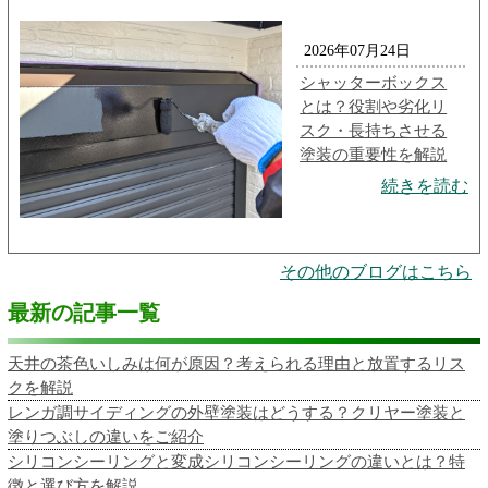
2026年07月24日
シャッターボックス
とは？役割や劣化リ
スク・長持ちさせる
塗装の重要性を解説
続きを読む
その他のブログはこちら
最新の記事一覧
天井の茶色いしみは何が原因？考えられる理由と放置するリス
クを解説
レンガ調サイディングの外壁塗装はどうする？クリヤー塗装と
塗りつぶしの違いをご紹介
シリコンシーリングと変成シリコンシーリングの違いとは？特
徴と選び方を解説