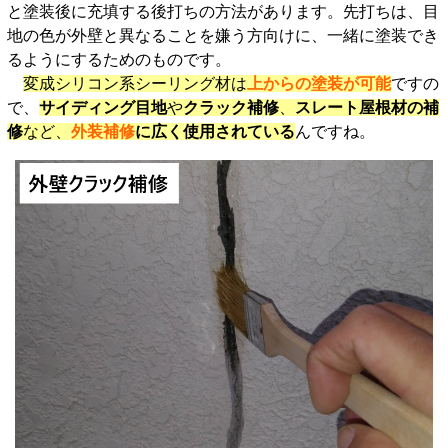
と塗装後に充填する後打ちの方法があります。先打ちは、目
地の色が外壁と異なることを嫌う方向けに、一緒に塗装でき
るようにするためのものです。
変成シリコン系シーリング材は
上からの塗装が可能
ですの
で、
サイディング目地
や
クラック補修
、
スレート屋根材の補
修
など、
外装補修
に広く使用されている
んですね。