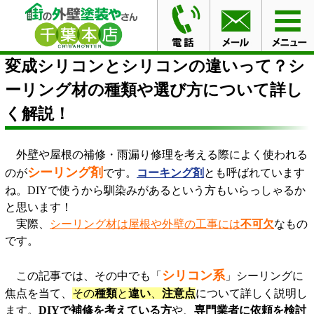
HOME
ブログ
変成シリコンとシリコンの違いって？シ
ーリング材の種類や選び方について詳しく解説！
変成シリコンとシリコンの違いって？シ
ーリング材の種類や選び方について詳し
く解説！
外壁や屋根の補修・雨漏り修理を考える際によく使われる
シーリング剤
のが
です。
コーキング剤
とも呼ばれています
ね。DIYで使うから馴染みがあるという方もいらっしゃるか
と思います！
実際、
シーリング材は屋根や外壁の工事には
不可欠
なもの
です。
シリコン系
この記事では、その中でも「
」シーリングに
焦点を当て、
その
種類
と
違い
、
注意点
について詳しく説明し
ます。
DIYで補修を考えている方
や、
専門業者に依頼を検討