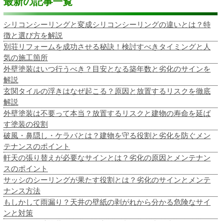
最新の記事一覧
シリコンシーリングと変成シリコンシーリングの違いとは？特
徴と選び方を解説
別荘リフォームを成功させる秘訣！検討すべきタイミングと人
気の施工箇所
外壁塗装はいつ行うべき？目安となる築年数と劣化のサインを
解説
玄関タイルの浮きはなぜ起こる？原因と放置するリスクを徹底
解説
外壁塗装は不要って本当？放置するリスクと建物の寿命を延ば
す塗装の役割
破風・鼻隠し・ケラバとは？建物を守る役割と劣化を防ぐメン
テナンスのポイント
軒天の張り替えが必要なサインとは？劣化の原因とメンテナン
スのポイント
サッシのシーリングが果たす役割とは？劣化のサインとメンテ
ナンス方法
もしかして雨漏り？天井の壁紙の剥がれから分かる危険なサイ
ンと対策